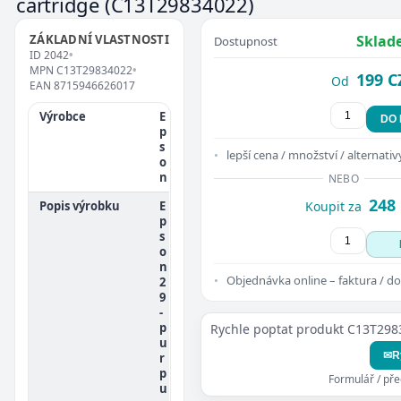
cartridge
(C13T29834022)
ZÁKLADNÍ VLASTNOSTI
Sklad
Dostupnost
ID
2042
•
MPN
C13T29834022
•
199 C
Od
EAN
8715946626017
Výrobce
E
DO
p
s
lepší cena / množství / alternativ
o
n
NEBO
248
Popis výrobku
E
Koupit za
p
s
o
n
Objednávka online – faktura / do
2
9
-
p
Rychle poptat produkt C13T29
u
✉
R
r
p
Formulář / př
u