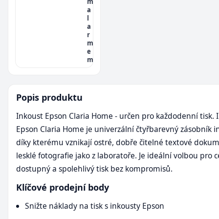
m
a
l
a
r
m
e
m
Popis produktu
Inkoust Epson Claria Home - určen pro každodenní tisk. 
Epson Claria Home je univerzální čtyřbarevný zásobník i
díky kterému vznikají ostré, dobře čitelné textové doku
lesklé fotografie jako z laboratoře. Je ideální volbou pro 
dostupný a spolehlivý tisk bez kompromisů.
Klíčové prodejní body
Snižte náklady na tisk s inkousty Epson