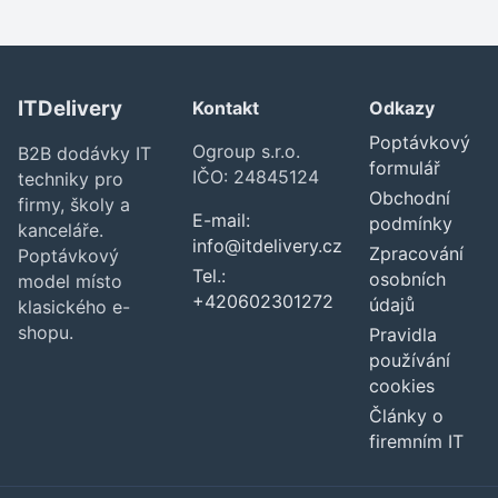
ITDelivery
Kontakt
Odkazy
Poptávkový
Ogroup s.r.o.
B2B dodávky IT
formulář
IČO: 24845124
techniky pro
Obchodní
firmy, školy a
E-mail:
podmínky
kanceláře.
info@itdelivery.cz
Zpracování
Poptávkový
Tel.:
osobních
model místo
+420602301272
údajů
klasického e-
shopu.
Pravidla
používání
cookies
Články o
firemním IT