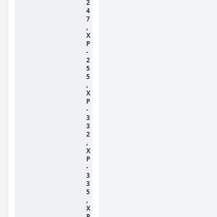
2
4
7
,
X
P
-
2
5
5
,
X
P
-
3
3
2
,
X
P
-
3
3
5
,
X
P