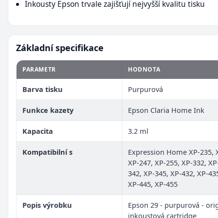
Inkousty Epson trvale zajišťují nejvyšší kvalitu tisku
Základní specifikace
PARAMETR
HODNOTA
Barva tisku
Purpurová
Funkce kazety
Epson Claria Home Ink
Kapacita
3.2 ml
Kompatibilní s
Expression Home XP-235, 
XP-247, XP-255, XP-332, XP
342, XP-345, XP-432, XP-43
XP-445, XP-455
Popis výrobku
Epson 29 - purpurová - orig
inkoustová cartridge