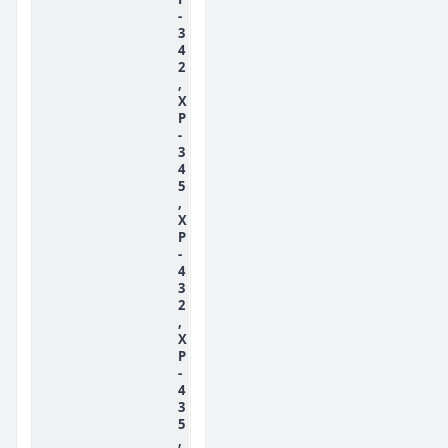
-
3
4
2
,
X
P
-
3
4
5
,
X
P
-
4
3
2
,
X
P
-
4
3
5
,