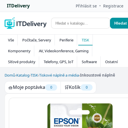
ITDelivery
•
Přihlásit se
Registrace
Hledat
Vše
Počítače, Servery
Periferie
TISK
Komponenty
AV, Videokonference, Gaming
Síťové produkty
Telefony, GPS, IoT
Software
Ostatní
Domů
›
Katalog
›
TISK
›
Tiskové náplně a média
›
Inkoustové náplně
🧺
Moje poptávka
🛒
Košík
0
0