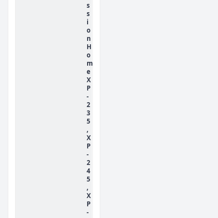
s
s
i
o
n
H
o
m
e
X
P
-
2
3
5
,
X
P
-
2
4
5
,
X
P
-