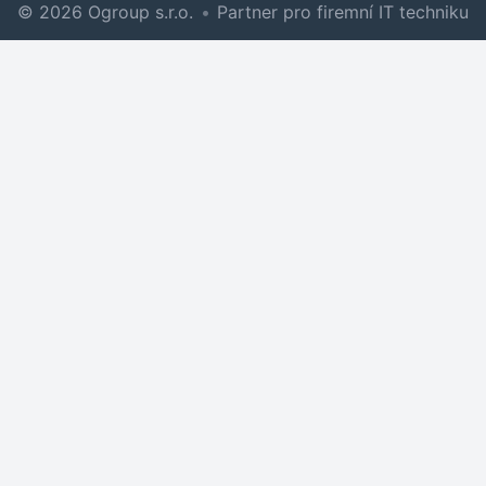
© 2026 Ogroup s.r.o.
•
Partner pro firemní IT techniku