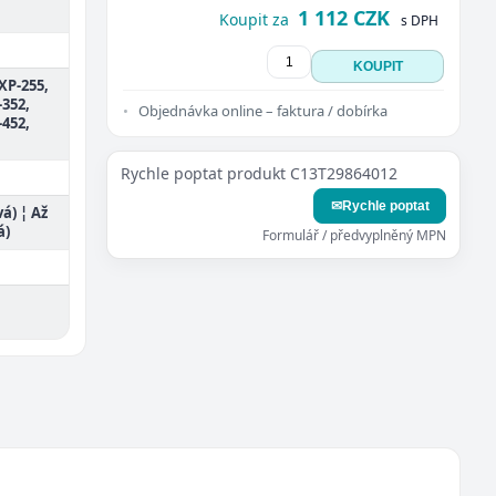
1 112 CZK
Koupit za
s DPH
KOUPIT
XP-255,
-352,
Objednávka online – faktura / dobírka
-452,
Rychle poptat produkt C13T29864012
✉
Rychle poptat
vá) ¦ Až
á)
Formulář / předvyplněný MPN