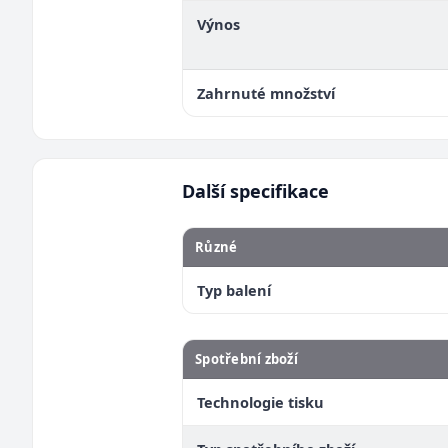
Výnos
Zahrnuté množství
Další specifikace
Různé
Typ balení
Spotřební zboží
Technologie tisku