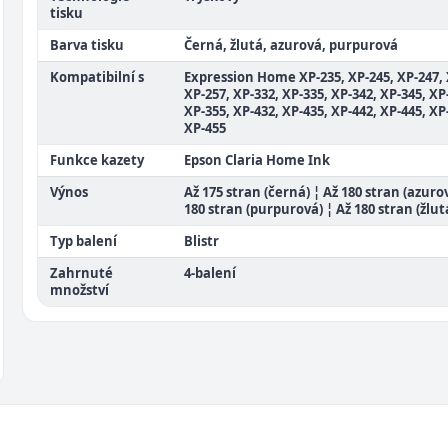
tisku
Barva tisku
Černá, žlutá, azurová, purpurová
Kompatibilní s
Expression Home XP-235, XP-245, XP-247, 
XP-257, XP-332, XP-335, XP-342, XP-345, XP
XP-355, XP-432, XP-435, XP-442, XP-445, XP
XP-455
Funkce kazety
Epson Claria Home Ink
Výnos
Až 175 stran (černá) ¦ Až 180 stran (azuro
180 stran (purpurová) ¦ Až 180 stran (žlut
Typ balení
Blistr
Zahrnuté
4-balení
množství