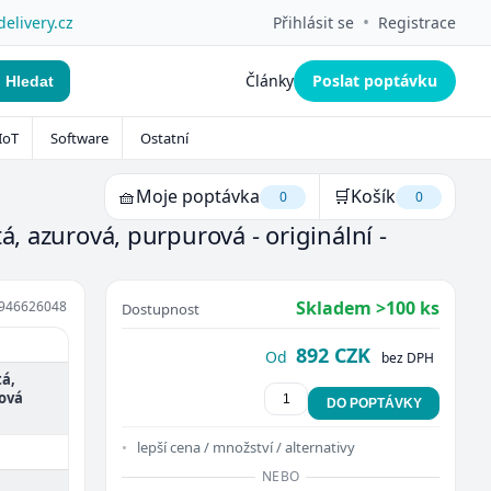
•
delivery.cz
Přihlásit se
Registrace
Články
Poslat poptávku
Hledat
IoT
Software
Ostatní
🧺
Moje poptávka
🛒
Košík
0
0
á, azurová, purpurová - originální -
Skladem >100 ks
946626048
Dostupnost
892 CZK
Od
bez DPH
tá,
tová
DO POPTÁVKY
lepší cena / množství / alternativy
NEBO