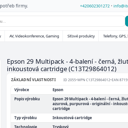
 potřeb firmy.
+420602301272
•
info@it
y
AV, Videokonference, Gaming
Síťové produkty
Telefony, GPS, 
Epson 29 Multipack - 4-balení - černá, žlut
inkoustová cartridge
(C13T29864012)
ZÁKLADNÍ VLASTNOSTI
ID
2055
•
MPN
C13T29864012
•
EAN
8715
Výrobce
Epson
Popis výrobku
Epson 29 Multipack - 4-balení - černá, žlu
azurová, purpurová - originální - inkous
cartridge
Typ výrobku
Inkoustová cartridge
Technologie
Tryskový