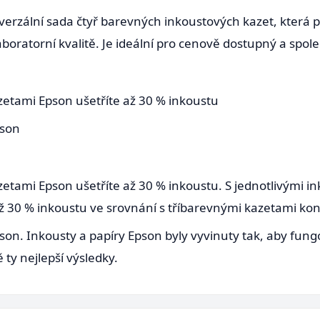
erzální sada čtyř barevných inkoustových kazet, která p
aboratorní kvalitě. Je ideální pro cenově dostupný a spol
zetami Epson ušetříte až 30 % inkoustu
pson
zetami Epson ušetříte až 30 % inkoustu. S jednotlivými 
až 30 % inkoustu ve srovnání s tříbarevnými kazetami ko
son. Inkousty a papíry Epson byly vyvinuty tak, aby fung
ty nejlepší výsledky.