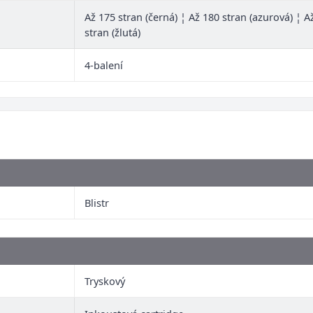
Až 175 stran (černá) ¦ Až 180 stran (azurová) ¦ 
stran (žlutá)
4-balení
Blistr
Tryskový