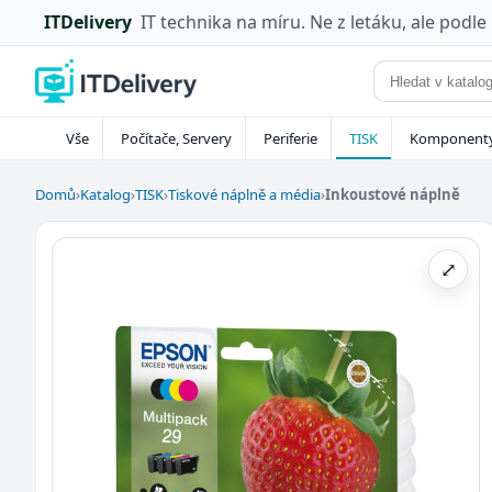
ITDelivery
IT technika na míru. Ne z letáku, ale podle
Vše
Počítače, Servery
Periferie
TISK
Komponent
Domů
›
Katalog
›
TISK
›
Tiskové náplně a média
›
Inkoustové náplně
⤢