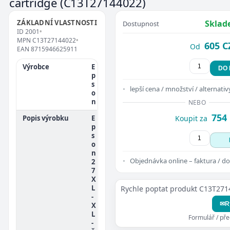
cartridge
(C13T27144022)
ZÁKLADNÍ VLASTNOSTI
Sklad
Dostupnost
ID
2001
•
MPN
C13T27144022
•
605 C
Od
EAN
8715946625911
Výrobce
E
DO
p
s
lepší cena / množství / alternativ
o
n
NEBO
754
Popis výrobku
E
Koupit za
p
s
o
n
Objednávka online – faktura / do
2
7
X
L
Rychle poptat produkt C13T27
-
✉
R
X
L
Formulář / př
-