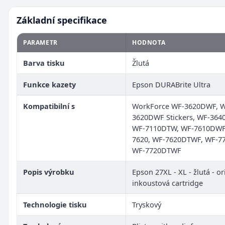
Základní specifikace
PARAMETR
HODNOTA
Barva tisku
Žlutá
Funkce kazety
Epson DURABrite Ultra
Kompatibilní s
WorkForce WF-3620DWF, W
3620DWF Stickers, WF-364
WF-7110DTW, WF-7610DWF
7620, WF-7620DTWF, WF-7
WF-7720DTWF
Popis výrobku
Epson 27XL - XL - žlutá - or
inkoustová cartridge
Technologie tisku
Tryskový