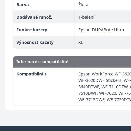
Barva
Žlutá
Dodávané množ.
1-balení
Funkce kazety
Epson DURABrite Ultra
Výnosnost kazety
XL
Informace o kompatibilitě
Kompatibilní s
Epson WorkForce WF-362
WF-3620DWF Stickers, WF
3640DTWF, WF-7110DTW, 
7610DWF, WF-7620, WF-7
WF-7715DWF, WF-7720DT