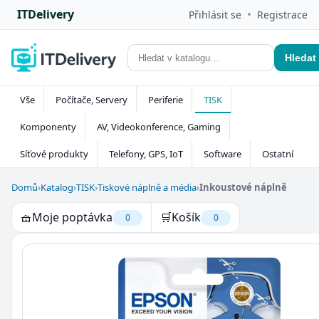
ITDelivery
•
Přihlásit se
Registrace
Hledat
Vše
Počítače, Servery
Periferie
TISK
Komponenty
AV, Videokonference, Gaming
Síťové produkty
Telefony, GPS, IoT
Software
Ostatní
Domů
›
Katalog
›
TISK
›
Tiskové náplně a média
›
Inkoustové náplně
🧺
Moje poptávka
🛒
Košík
0
0