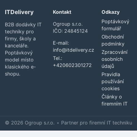
ITDelivery
Kontakt
Odkazy
Poptávkový
Ogroup s.r.o.
B2B dodávky IT
formulář
IČO: 24845124
techniky pro
Obchodní
firmy, školy a
E-mail:
podmínky
kanceláře.
info@itdelivery.cz
Zpracování
Poptávkový
Tel.:
osobních
model místo
+420602301272
údajů
klasického e-
shopu.
Pravidla
používání
cookies
Články o
firemním IT
© 2026 Ogroup s.r.o.
•
Partner pro firemní IT techniku