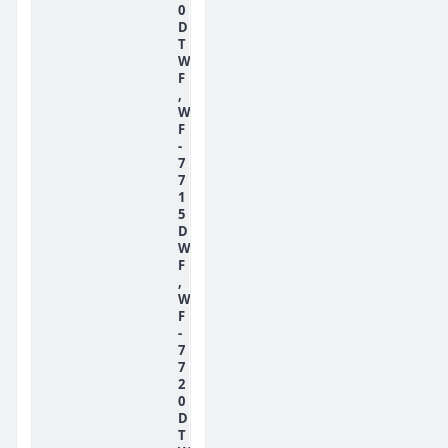
0
D
T
W
F
,
W
F
-
7
7
1
5
D
W
F
,
W
F
-
7
7
2
0
D
T