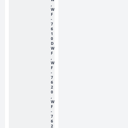
,
W
F
-
7
6
1
0
D
W
F
,
W
F
-
7
6
2
0
,
W
F
-
7
6
2