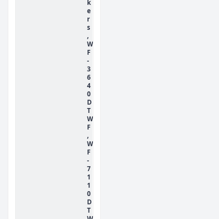
k
e
r
s
,
W
F
-
3
6
4
0
D
T
W
F
,
W
F
-
7
1
1
0
D
T
W