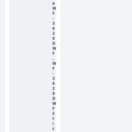
e
W
F
-
3
6
2
0
D
W
F
,
W
F
-
3
6
2
0
D
W
F
S
t
i
c