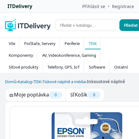
ITDelivery
•
Přihlásit se
Registrace
Hledat
Vše
Počítače, Servery
Periferie
TISK
Komponenty
AV, Videokonference, Gaming
Síťové produkty
Telefony, GPS, IoT
Software
Ostatní
Domů
›
Katalog
›
TISK
›
Tiskové náplně a média
›
Inkoustové náplně
🧺
Moje poptávka
🛒
Košík
0
0