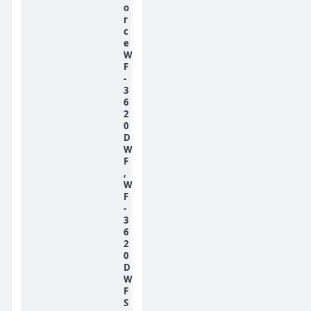
o
r
c
e
W
F
-
3
6
2
0
D
W
F
,
W
F
-
3
6
2
0
D
W
F
S