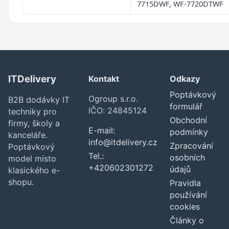
7715DWF, WF-7720DTWF
ITDelivery
Kontakt
Odkazy
Poptávkový
Ogroup s.r.o.
B2B dodávky IT
formulář
IČO: 24845124
techniky pro
Obchodní
firmy, školy a
E-mail:
podmínky
kanceláře.
info@itdelivery.cz
Zpracování
Poptávkový
Tel.:
osobních
model místo
+420602301272
údajů
klasického e-
shopu.
Pravidla
používání
cookies
Články o