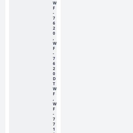
W
F
-
7
6
2
0
,
W
F
-
7
6
2
0
D
T
W
F
,
W
F
-
7
7
1