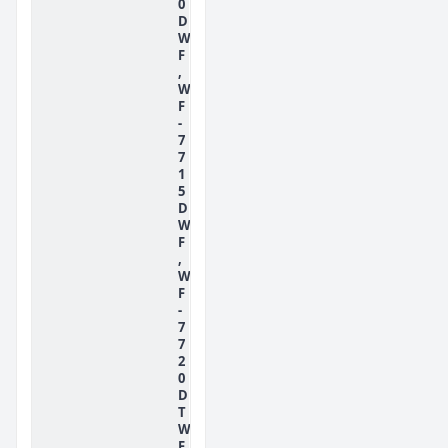
0
D
W
F
,
W
F
-
7
7
1
5
D
W
F
,
W
F
-
7
7
2
0
D
T
W
F