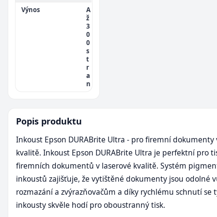
Výnos
A
ž
3
0
0
s
t
r
a
n
Popis produktu
Inkoust Epson DURABrite Ultra - pro firemní dokumenty 
kvalitě. Inkoust Epson DURABrite Ultra je perfektní pro ti
firemních dokumentů v laserové kvalitě. Systém pigme
inkoustů zajišťuje, že vytištěné dokumenty jsou odolné v
rozmazání a zvýrazňovačům a díky rychlému schnutí se t
inkousty skvěle hodí pro oboustranný tisk.