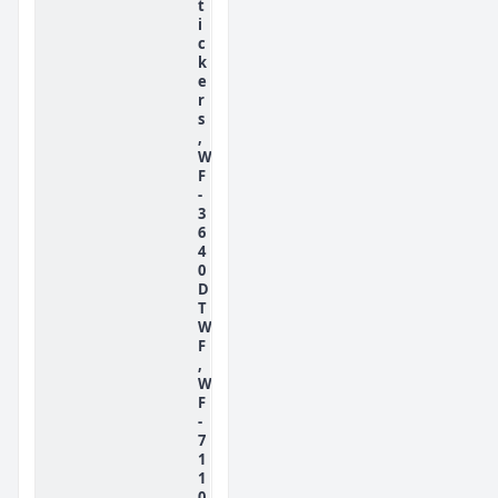
t
i
c
k
e
r
s
,
W
F
-
3
6
4
0
D
T
W
F
,
W
F
-
7
1
1
0