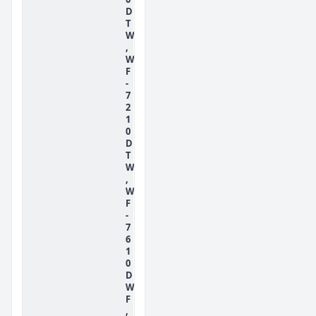
D
T
W
,
W
F
-
7
2
1
0
D
T
W
,
W
F
-
7
6
1
0
D
W
F
,