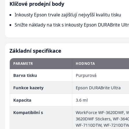
Klíčové prodejní body
Inkousty Epson trvale zajišťují nejvyšší kvalitu tisku
Snižte náklady na tisk s inkousty Epson DURABrite Ult
Základní specifikace
PARAMETR
HODNOTA
Barva tisku
Purpurová
Funkce kazety
Epson DURABrite Ultra
Kapacita
3.6 ml
Kompatibilní s
WorkForce WF-3620DWF, W
3620DWF Stickers, WF-364
WF-7110DTW, WF-7210DTW