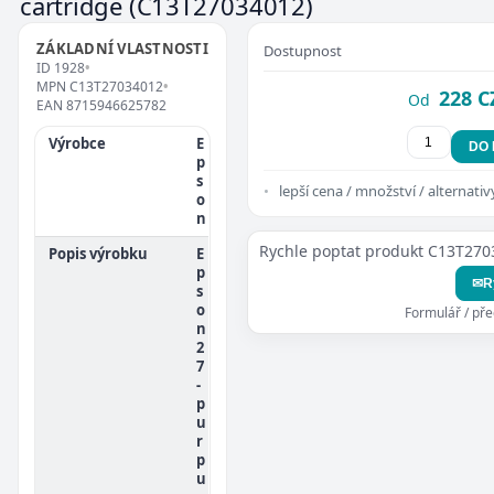
cartridge
(C13T27034012)
ZÁKLADNÍ VLASTNOSTI
Dostupnost
ID
1928
•
MPN
C13T27034012
•
228 C
Od
EAN
8715946625782
Výrobce
E
DO
p
s
lepší cena / množství / alternativ
o
n
Rychle poptat produkt C13T27
Popis výrobku
E
p
✉
R
s
o
Formulář / př
n
2
7
-
p
u
r
p
u