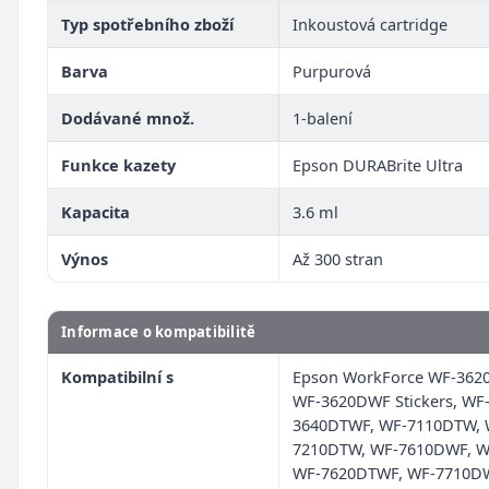
Typ spotřebního zboží
Inkoustová cartridge
Barva
Purpurová
Dodávané množ.
1-balení
Funkce kazety
Epson DURABrite Ultra
Kapacita
3.6 ml
Výnos
Až 300 stran
Informace o kompatibilitě
Kompatibilní s
Epson WorkForce WF-362
WF-3620DWF Stickers, WF
3640DTWF, WF-7110DTW, 
7210DTW, WF-7610DWF, W
WF-7620DTWF, WF-7710DW