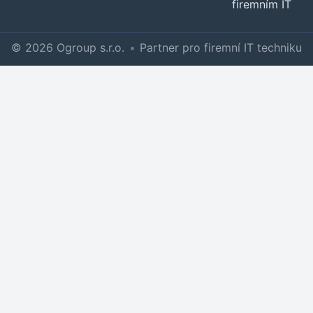
firemním IT
© 2026 Ogroup s.r.o.
•
Partner pro firemní IT techniku