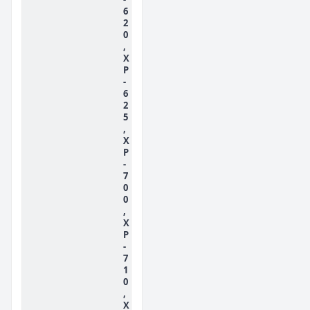
6
2
0
,
X
P
-
6
2
5
,
X
P
-
7
0
0
,
X
P
-
7
1
0
,
X