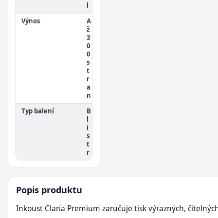
l
Výnos
A
ž
3
0
0
s
t
r
a
n
Typ balení
B
l
i
s
t
r
Popis produktu
Inkoust Claria Premium zaručuje tisk výrazných, čitelnýc