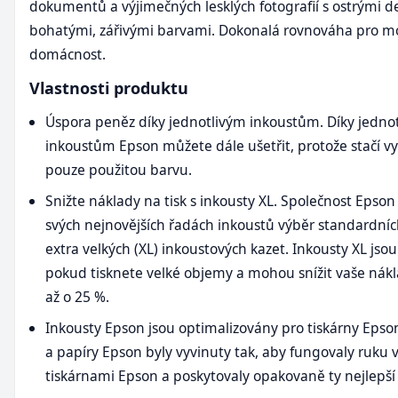
dokumentů a výjimečných lesklých fotografií s ostrými de
bohatými, zářivými barvami. Dokonalá rovnováha pro m
domácnost.
Vlastnosti produktu
Úspora peněz díky jednotlivým inkoustům. Díky jedno
inkoustům Epson můžete dále ušetřit, protože stačí v
pouze použitou barvu.
Snižte náklady na tisk s inkousty XL. Společnost Epson
svých nejnovějších řadách inkoustů výběr standardní
extra velkých (XL) inkoustových kazet. Inkousty XL jsou
pokud tisknete velké objemy a mohou snížit vaše nákl
až o 25 %.
Inkousty Epson jsou optimalizovány pro tiskárny Epso
a papíry Epson byly vyvinuty tak, aby fungovaly ruku v
tiskárnami Epson a poskytovaly opakovaně ty nejlepší 