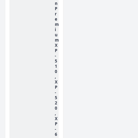
n
P
r
e
m
i
u
m
X
P
-
5
1
0
,
X
P
-
5
2
0
,
X
P
-
6