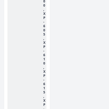
0
0
,
X
P
-
6
0
5
,
X
P
-
6
1
0
,
X
P
-
6
1
5
,
X
P
-