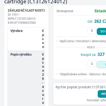
cartridge
(C13T26124012)
ZÁKLADNÍ VLASTNOSTI
Sklad
Dostupnost
ID
1551
•
MPN
C13T26124012
•
262 C
Od
EAN
8715946625584
Výrobce
E
DO
p
s
lepší cena / množství / alternativ
o
n
NEBO
327
Popis výrobku
E
Koupit za
p
s
o
n
Objednávka online – faktura / do
2
6
-
a
Rychle poptat produkt C13T26
z
✉
R
u
r
Formulář / př
o