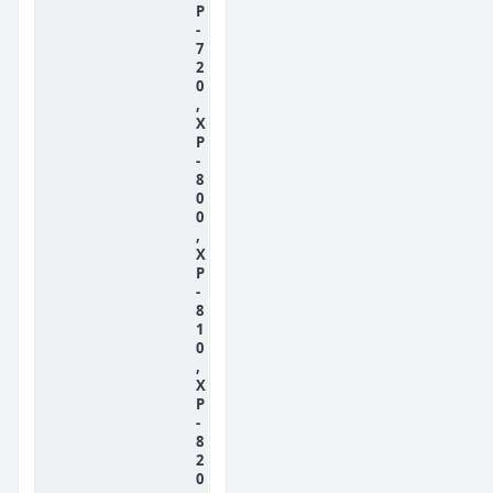
P
-
7
2
0
,
X
P
-
8
0
0
,
X
P
-
8
1
0
,
X
P
-
8
2
0