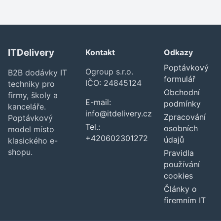
ITDelivery
Kontakt
Odkazy
Poptávkový
Ogroup s.r.o.
B2B dodávky IT
formulář
IČO: 24845124
techniky pro
Obchodní
firmy, školy a
E-mail:
podmínky
kanceláře.
info@itdelivery.cz
Zpracování
Poptávkový
Tel.:
osobních
model místo
+420602301272
údajů
klasického e-
shopu.
Pravidla
používání
cookies
Články o
firemním IT