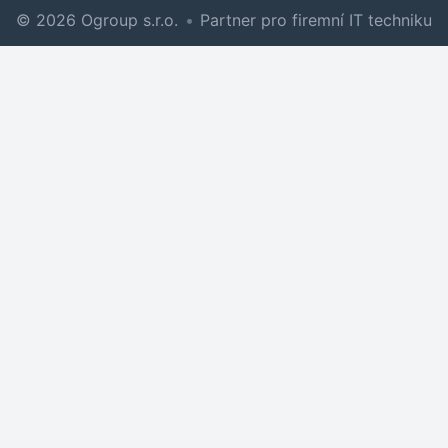
© 2026 Ogroup s.r.o.
•
Partner pro firemní IT techniku