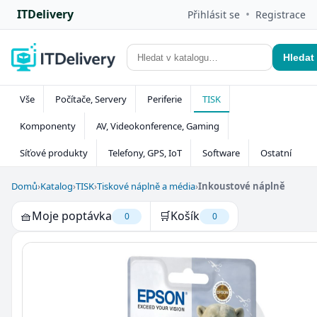
ITDelivery
•
Přihlásit se
Registrace
Hledat
Vše
Počítače, Servery
Periferie
TISK
Komponenty
AV, Videokonference, Gaming
Síťové produkty
Telefony, GPS, IoT
Software
Ostatní
Domů
›
Katalog
›
TISK
›
Tiskové náplně a média
›
Inkoustové náplně
🧺
Moje poptávka
🛒
Košík
0
0