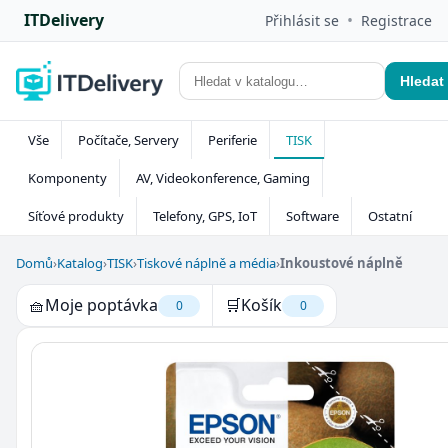
ITDelivery
•
Přihlásit se
Registrace
Hledat
Vše
Počítače, Servery
Periferie
TISK
Komponenty
AV, Videokonference, Gaming
Síťové produkty
Telefony, GPS, IoT
Software
Ostatní
Domů
›
Katalog
›
TISK
›
Tiskové náplně a média
›
Inkoustové náplně
🧺
Moje poptávka
🛒
Košík
0
0