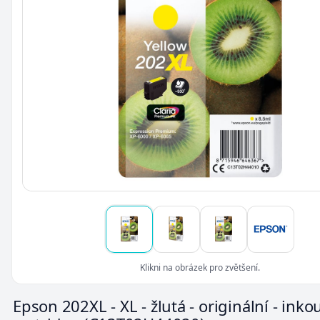
Klikni na obrázek pro zvětšení.
Epson 202XL - XL - žlutá - originální - inko