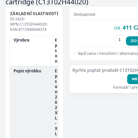
cartridge
(C13T02H44020)
ZÁKLADNÍ VLASTNOSTI
Dostupnost
ID
2426
•
MPN
C13T02H44020
•
411 C
Od
EAN
8715946646374
Výrobce
E
DO
p
s
lepší cena / množství / alternativ
o
n
Rychle poptat produkt C13T02
Popis výrobku
E
p
✉
R
s
o
Formulář / př
n
2
0
2
X
L
-
X
L