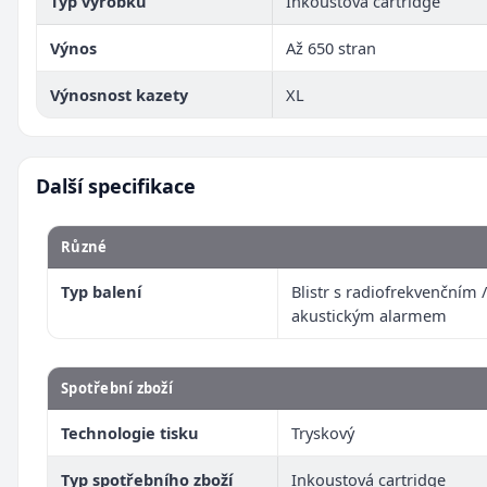
Typ výrobku
Inkoustová cartridge
Výnos
Až 650 stran
Výnosnost kazety
XL
Další specifikace
Různé
Typ balení
Blistr s radiofrekvenčním /
akustickým alarmem
Spotřební zboží
Technologie tisku
Tryskový
Typ spotřebního zboží
Inkoustová cartridge