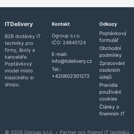
ITDelivery
Kontakt
Odkazy
Poptávkový
Ogroup s.r.o.
B2B dodávky IT
formulář
IČO: 24845124
techniky pro
Obchodní
firmy, školy a
E-mail:
podmínky
kanceláře.
info@itdelivery.cz
Zpracování
Poptávkový
Tel.:
osobních
model místo
+420602301272
údajů
klasického e-
shopu.
Pravidla
používání
cookies
Články o
firemním IT
© 2026 Ogroup s.r.o.
•
Partner pro firemní IT techniku