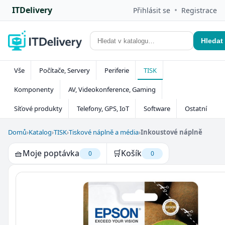
ITDelivery
•
Přihlásit se
Registrace
Hledat
Vše
Počítače, Servery
Periferie
TISK
Komponenty
AV, Videokonference, Gaming
Síťové produkty
Telefony, GPS, IoT
Software
Ostatní
Domů
›
Katalog
›
TISK
›
Tiskové náplně a média
›
Inkoustové náplně
🧺
Moje poptávka
🛒
Košík
0
0