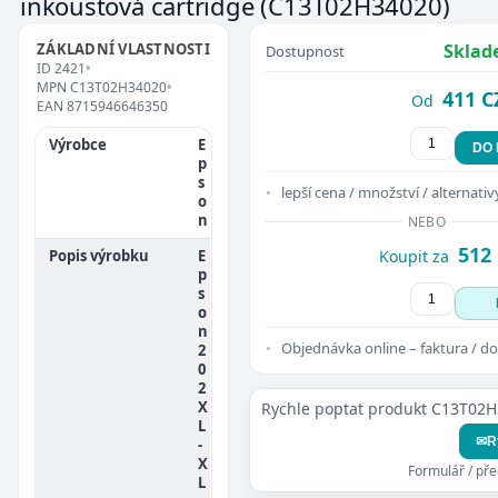
inkoustová cartridge
(C13T02H34020)
ZÁKLADNÍ VLASTNOSTI
Sklad
Dostupnost
ID
2421
•
MPN
C13T02H34020
•
411 C
Od
EAN
8715946646350
Výrobce
E
DO
p
s
lepší cena / množství / alternativ
o
n
NEBO
512
Popis výrobku
E
Koupit za
p
s
o
n
Objednávka online – faktura / do
2
0
2
X
Rychle poptat produkt C13T02
L
✉
R
-
X
Formulář / př
L