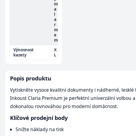
m
a
l
a
r
m
e
m
Výnosnost
X
kazety
L
Popis produktu
Vytiskněte vysoce kvalitní dokumenty i nádherné, lesklé 
Inkoust Claria Premium je perfektní univerzální volbou a
dokonalou rovnováhou pro moderní domácnost.
Klíčové prodejní body
Snižte náklady na tisk