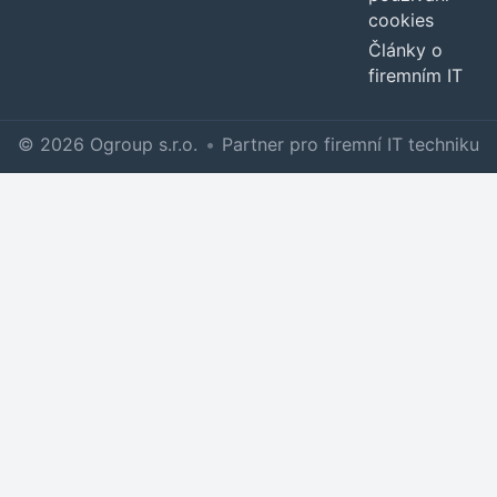
cookies
Články o
firemním IT
© 2026 Ogroup s.r.o.
•
Partner pro firemní IT techniku