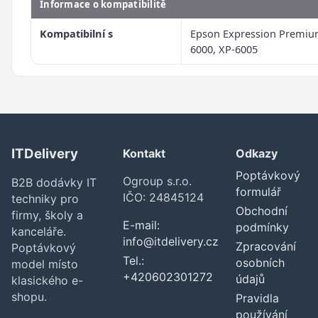
Informace o kompatibilitě
Kompatibilní s
Epson Expression Premiu
6000, XP-6005
ITDelivery
Kontakt
Odkazy
Poptávkový
Ogroup s.r.o.
B2B dodávky IT
formulář
IČO: 24845124
techniky pro
Obchodní
firmy, školy a
E-mail:
podmínky
kanceláře.
info@itdelivery.cz
Zpracování
Poptávkový
Tel.:
osobních
model místo
+420602301272
údajů
klasického e-
shopu.
Pravidla
používání