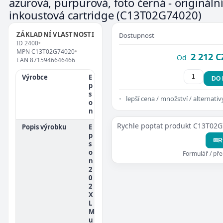
azurová, purpurová, foto černá - originální
inkoustová cartridge
(C13T02G74020)
ZÁKLADNÍ VLASTNOSTI
Dostupnost
ID
2400
•
MPN
C13T02G74020
•
2 212 C
Od
EAN
8715946646466
Výrobce
E
DO
p
s
lepší cena / množství / alternativ
o
n
Rychle poptat produkt C13T02
Popis výrobku
E
p
✉
R
s
o
Formulář / př
n
2
0
2
X
L
M
u