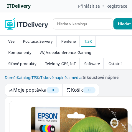
ITDelivery
•
Přihlásit se
Registrace
Hledat
Vše
Počítače, Servery
Periferie
TISK
Komponenty
AV, Videokonference, Gaming
Síťové produkty
Telefony, GPS, IoT
Software
Ostatní
Domů
›
Katalog
›
TISK
›
Tiskové náplně a média
›
Inkoustové náplně
🧺
Moje poptávka
🛒
Košík
0
0