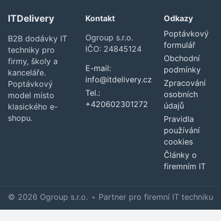
ITDelivery
Kontakt
Odkazy
Poptávkový
Ogroup s.r.o.
B2B dodávky IT
formulář
IČO: 24845124
techniky pro
Obchodní
firmy, školy a
E-mail:
podmínky
kanceláře.
info@itdelivery.cz
Zpracování
Poptávkový
Tel.:
osobních
model místo
+420602301272
údajů
klasického e-
shopu.
Pravidla
používání
cookies
Články o
firemním IT
© 2026 Ogroup s.r.o.
•
Partner pro firemní IT techniku