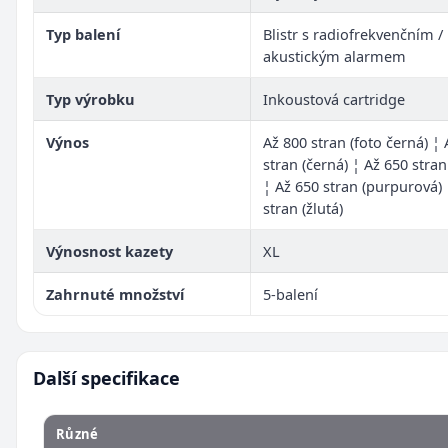
Typ balení
Blistr s radiofrekvenčním /
akustickým alarmem
Typ výrobku
Inkoustová cartridge
Výnos
Až 800 stran (foto černá) ¦
stran (černá) ¦ Až 650 stran
¦ Až 650 stran (purpurová) 
stran (žlutá)
Výnosnost kazety
XL
Zahrnuté množství
5-balení
Další specifikace
Různé