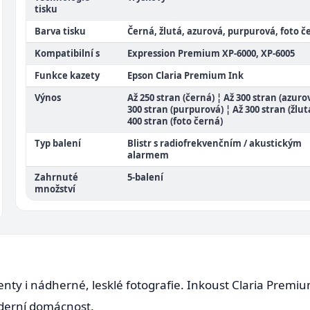
tisku
Barva tisku
Černá, žlutá, azurová, purpurová, foto č
Kompatibilní s
Expression Premium XP-6000, XP-6005
Funkce kazety
Epson Claria Premium Ink
Výnos
Až 250 stran (černá) ¦ Až 300 stran (azuro
300 stran (purpurová) ¦ Až 300 stran (žlut
400 stran (foto černá)
Typ balení
Blistr s radiofrekvenčním / akustickým
alarmem
Zahrnuté
5-balení
množství
nty i nádherné, lesklé fotografie. Inkoust Claria Premiu
derní domácnost.