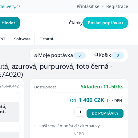
•
delivery.cz
Přihlásit se
Registrace
Články
Poslat poptávku
Hledat
IoT
Software
Ostatní
🧺
Moje poptávka
🛒
Košík
0
0
utá, azurová, purpurová, foto černá -
E74020)
Skladem 11–50 ks
946646442
Dostupnost
1 406 CZK
Od
bez DPH
utá,
ní -
DO POPTÁVKY
lepší cena / množství / alternativy
NEBO