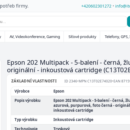
 potřeb firmy.
+420602301272
•
info@it
y
AV, Videokonference, Gaming
Síťové produkty
Telefony, GPS, 
Epson 202 Multipack - 5-balení - černá, žl
originální - inkoustová cartridge
(C13T02
ZÁKLADNÍ VLASTNOSTI
ID
2346
•
MPN
C13T02E74020
•
EAN
8715
Výrobce
Epson
Popis výrobku
Epson 202 Multipack - 5-balení - černá, žl
azurová, purpurová, foto černá - originál
inkoustová cartridge
Typ výrobku
Inkoustová cartridge
Technologie
Tryskový