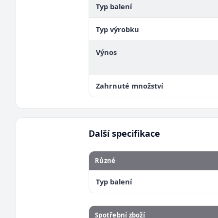
Typ balení
Typ výrobku
Výnos
Zahrnuté množství
Další specifikace
Různé
Typ balení
Spotřební zboží