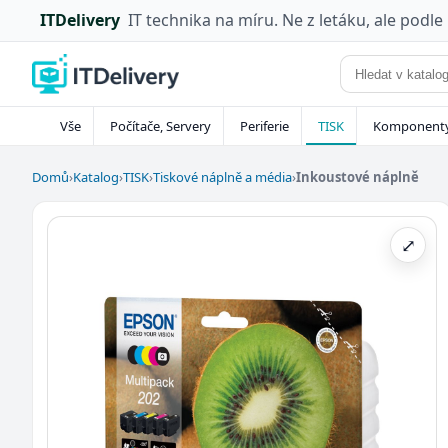
ITDelivery
IT technika na míru. Ne z letáku, ale podle
Vše
Počítače, Servery
Periferie
TISK
Komponent
Domů
›
Katalog
›
TISK
›
Tiskové náplně a média
›
Inkoustové náplně
⤢