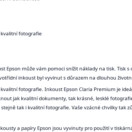
valitní fotografie
ost Epson může vám pomoci snížit náklady na tisk. Tisk s 
votřídní inkoust byl vyvinut s důrazem na dlouhou životn
valitní fotografie. Inkoust Epson Claria Premium je ideál
knout jak kvalitní dokumenty, tak krásné, lesklé fotograf
 stejně tak i kvalitní fotografie. Vaše vzácné chvilky t
kousty a papíry Epson jsou vyvinuty pro použití v tiskárn