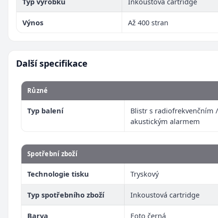
Typ výrobku
Inkoustová cartridge
Výnos
Až 400 stran
Další specifikace
Různé
Typ balení
Blistr s radiofrekvenčním /
akustickým alarmem
Spotřební zboží
Technologie tisku
Tryskový
Typ spotřebního zboží
Inkoustová cartridge
Barva
Foto černá