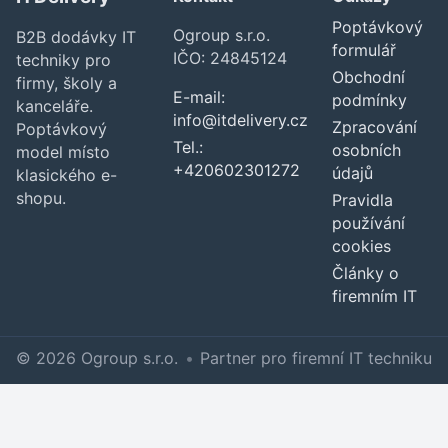
Poptávkový
Ogroup s.r.o.
B2B dodávky IT
formulář
IČO: 24845124
techniky pro
Obchodní
firmy, školy a
E-mail:
podmínky
kanceláře.
info@itdelivery.cz
Zpracování
Poptávkový
Tel.:
osobních
model místo
+420602301272
údajů
klasického e-
shopu.
Pravidla
používání
cookies
Články o
firemním IT
© 2026 Ogroup s.r.o.
•
Partner pro firemní IT techniku