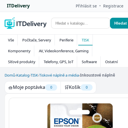
ITDelivery
•
Přihlásit se
Registrace
Hledat
Vše
Počítače, Servery
Periferie
TISK
Komponenty
AV, Videokonference, Gaming
Síťové produkty
Telefony, GPS, IoT
Software
Ostatní
Domů
›
Katalog
›
TISK
›
Tiskové náplně a média
›
Inkoustové náplně
🧺
Moje poptávka
🛒
Košík
0
0