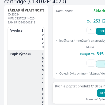
cartridge
(C13T02F14020)
ZÁKLADNÍ VLASTNOSTI
Sklad
Dostupnost
ID
2353
•
MPN
C13T02F14020
•
253 C
Od
EAN
8715946646213
Výrobce
E
DO
p
s
lepší cena / množství / alternativ
o
n
NEBO
315
Popis výrobku
E
Koupit za
p
s
o
n
Objednávka online – faktura / do
2
0
2
-
Rychle poptat produkt C13T02F
f
✉
R
o
t
Formulář / př
o