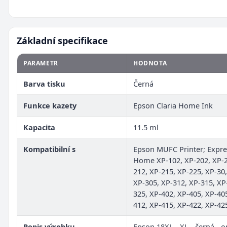
Základní specifikace
PARAMETR
HODNOTA
Barva tisku
Černá
Funkce kazety
Epson Claria Home Ink
Kapacita
11.5 ml
Kompatibilní s
Epson MUFC Printer; Expre
Home XP-102, XP-202, XP-2
212, XP-215, XP-225, XP-30
XP-305, XP-312, XP-315, XP
325, XP-402, XP-405, XP-4
412, XP-415, XP-422, XP-42
Popis výrobku
Epson 18XL - XL - černá - or