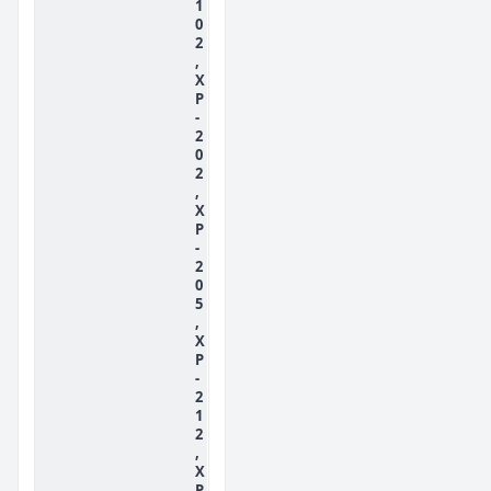
1
0
2
,
X
P
-
2
0
2
,
X
P
-
2
0
5
,
X
P
-
2
1
2
,
X
P