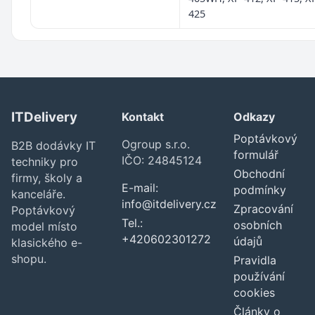
425
ITDelivery
Kontakt
Odkazy
Poptávkový
Ogroup s.r.o.
B2B dodávky IT
formulář
IČO: 24845124
techniky pro
Obchodní
firmy, školy a
E-mail:
podmínky
kanceláře.
info@itdelivery.cz
Zpracování
Poptávkový
Tel.:
osobních
model místo
+420602301272
údajů
klasického e-
shopu.
Pravidla
používání
cookies
Články o