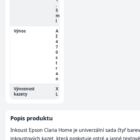
.
5
m
l
Výnos
A
ž
4
7
0
s
t
r
a
n
Výnosnost
X
kazety
L
Popis produktu
Inkoust Epson Claria Home je univerzální sada čtyř bare
inkoustových kazet, která poskytuje ostré a jasné textov