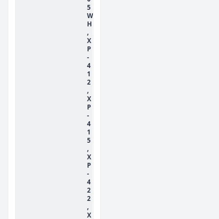
5
W
H
,
X
P
-
4
1
2
,
X
P
-
4
1
5
,
X
P
-
4
2
2
,
X