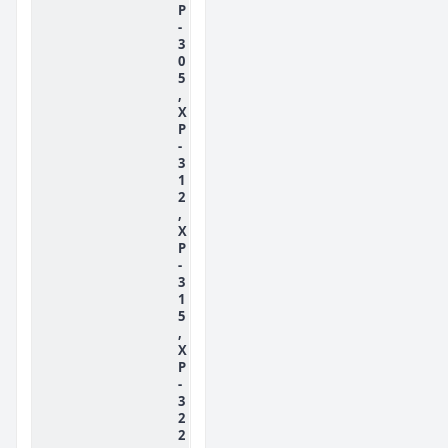
P
-
3
0
5
,
X
P
-
3
1
2
,
X
P
-
3
1
5
,
X
P
-
3
2
2