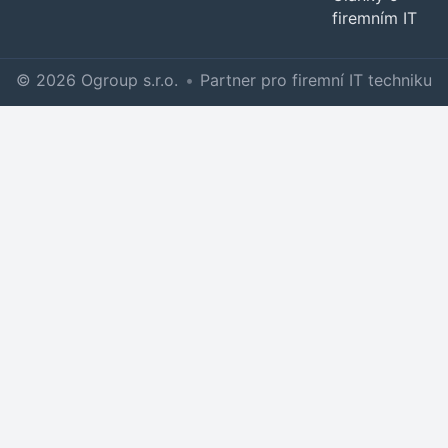
firemním IT
© 2026 Ogroup s.r.o.
•
Partner pro firemní IT techniku