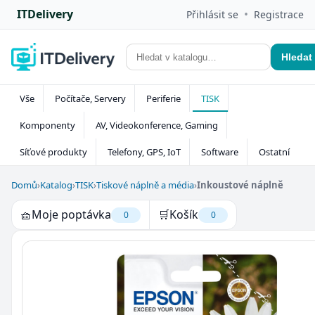
ITDelivery
•
Přihlásit se
Registrace
Hledat
Vše
Počítače, Servery
Periferie
TISK
Komponenty
AV, Videokonference, Gaming
Síťové produkty
Telefony, GPS, IoT
Software
Ostatní
Domů
›
Katalog
›
TISK
›
Tiskové náplně a média
›
Inkoustové náplně
🧺
Moje poptávka
🛒
Košík
0
0