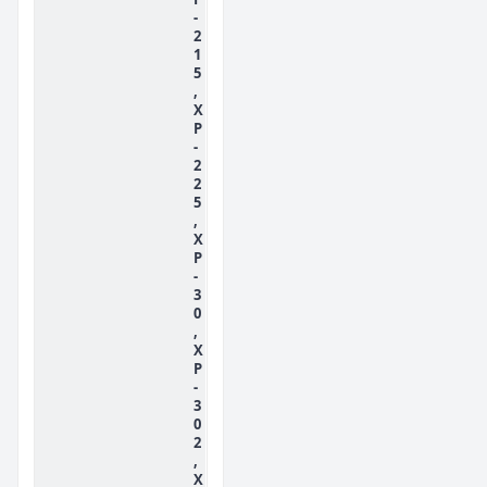
-
2
1
5
,
X
P
-
2
2
5
,
X
P
-
3
0
,
X
P
-
3
0
2
,
X