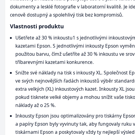
dokumenty a lesklé fotografie v laboratorní kvalitě. Je id
cenově dostupný a spolehlivý tisk bez kompromisů.
Vlastnosti produktu
Ušetřete až 30 % inkoustu1 s jednotlivými inkoustový
kazetami Epson. S jednotlivými inkousty Epson vyměn
použitou barvu, čímž ušetříte až 30 % inkoustu ve srov
tříbarevnými kazetami konkurence.
Snižte své náklady na tisk s inkousty XL. Společnost E
ve svých nejnovějších řadách inkoustů výběr standar
extra velkých (XL) inkoustových kazet. Inkousty XL jsou
pokud tisknete velké objemy a mohou snížit vaše tisk
náklady až o 25 %.
Inkousty Epson jsou optimalizovány pro tiskárny Epso
a papíry Epson byly vyvinuty tak, aby fungovaly ruku v
tiskárnami Epson a poskytovaly vždy ty nejlepší výsled