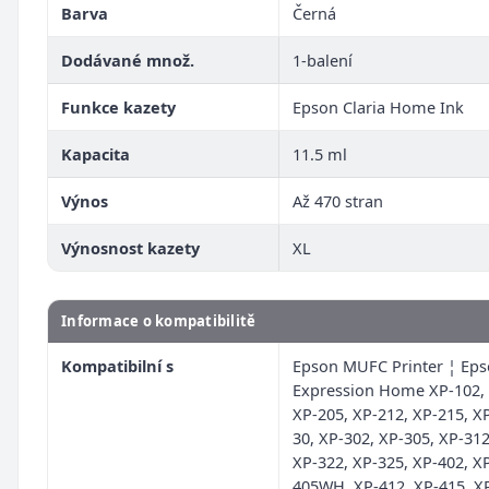
Barva
Černá
Dodávané množ.
1-balení
Funkce kazety
Epson Claria Home Ink
Kapacita
11.5 ml
Výnos
Až 470 stran
Výnosnost kazety
XL
Informace o kompatibilitě
Kompatibilní s
Epson MUFC Printer ¦ Ep
Expression Home XP-102, 
XP-205, XP-212, XP-215, X
30, XP-302, XP-305, XP-312
XP-322, XP-325, XP-402, X
405WH, XP-412, XP-415, XP