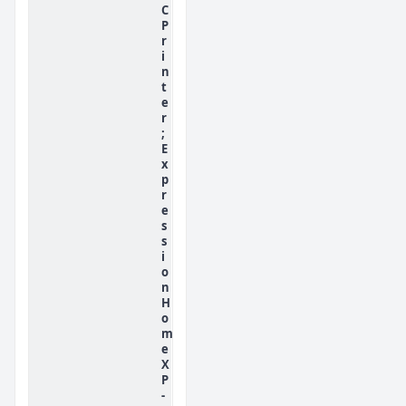
C
P
r
i
n
t
e
r
;
E
x
p
r
e
s
s
i
o
n
H
o
m
e
X
P
-