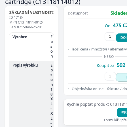
cartridge
(C13T18114012)
ZÁKLADNÍ VLASTNOSTI
Sklade
Dostupnost
ID
1718
•
MPN
C13T18114012
•
475 C
Od
EAN
8715946625201
Výrobce
E
DO
p
s
lepší cena / množství / alternativ
o
n
NEBO
592
Popis výrobku
E
Koupit za
p
s
o
n
Objednávka online – faktura / do
1
8
X
L
Rychle poptat produkt C13T18
-
✉
R
X
L
Formulář / př
-