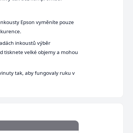
i inkousty Epson vyměníte pouze
nkurence.
 řadách inkoustů výběr
kud tisknete velké objemy a mohou
vinuty tak, aby fungovaly ruku v