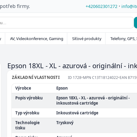
 potřeb firmy.
+420602301272
•
info@it
y
AV, Videokonference, Gaming
Síťové produkty
Telefony, GPS, 
Epson 18XL - XL - azurová - originální - i
ZÁKLADNÍ VLASTNOSTI
ID
1728
•
MPN
C13T18124022
•
EAN
8715
Výrobce
Epson
Popis výrobku
Epson 18XL - XL - azurová - originální -
inkoustová cartridge
Typ výrobku
Inkoustová cartridge
Technologie
Tryskový
tisku