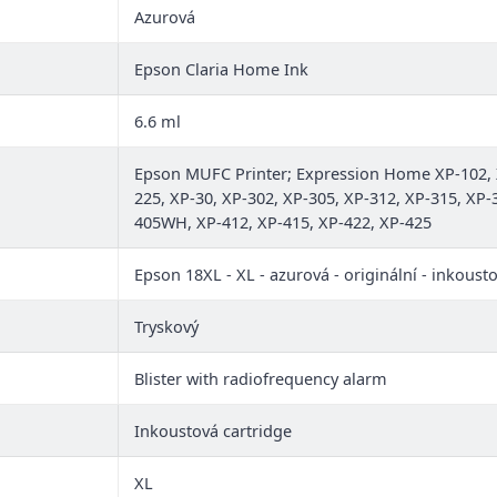
Azurová
Epson Claria Home Ink
6.6 ml
Epson MUFC Printer; Expression Home XP-102, X
225, XP-30, XP-302, XP-305, XP-312, XP-315, XP-
405WH, XP-412, XP-415, XP-422, XP-425
Epson 18XL - XL - azurová - originální - inkoust
Tryskový
Blister with radiofrequency alarm
Inkoustová cartridge
XL