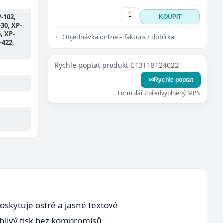
-102,
KOUPIT
-30, XP-
, XP-
Objednávka online – faktura / dobírka
-422,
Rychle poptat produkt C13T18124022
✉
Rychle poptat
Formulář / předvyplněný MPN
oskytuje ostré a jasné textové
ehlivý tisk bez kompromisů.