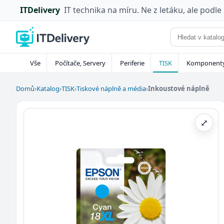
ITDelivery
IT technika na míru. Ne z letáku, ale podle
Vše
Počítače, Servery
Periferie
TISK
Komponent
Domů
›
Katalog
›
TISK
›
Tiskové náplně a média
›
Inkoustové náplně
⤢