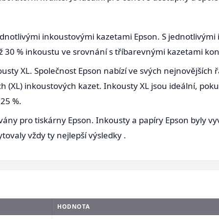
ednotlivými inkoustovými kazetami Epson. S jednotlivým
až 30 % inkoustu ve srovnání s tříbarevnými kazetami ko
kousty XL. Společnost Epson nabízí ve svých nejnovějších
h (XL) inkoustových kazet. Inkousty XL jsou ideální, po
 25 %.
vány pro tiskárny Epson. Inkousty a papíry Epson byly vy
tovaly vždy ty nejlepší výsledky .
HODNOTA