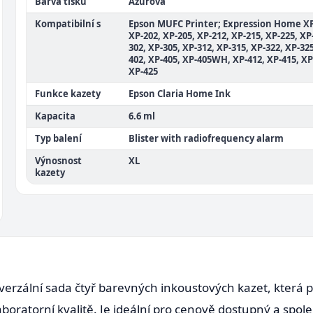
Barva tisku
Azurová
Kompatibilní s
Epson MUFC Printer; Expression Home XP
XP-202, XP-205, XP-212, XP-215, XP-225, XP
302, XP-305, XP-312, XP-315, XP-322, XP-325
402, XP-405, XP-405WH, XP-412, XP-415, XP
XP-425
Funkce kazety
Epson Claria Home Ink
Kapacita
6.6 ml
Typ balení
Blister with radiofrequency alarm
Výnosnost
XL
kazety
erzální sada čtyř barevných inkoustových kazet, která p
aboratorní kvalitě. Je ideální pro cenově dostupný a spol