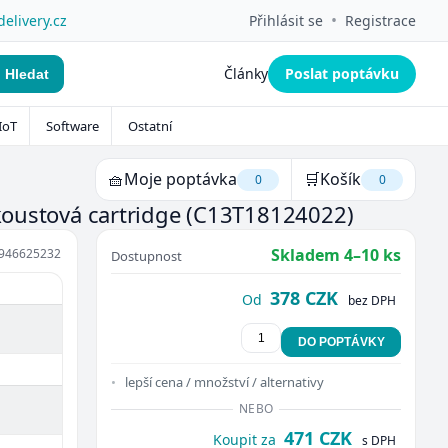
•
delivery.cz
Přihlásit se
Registrace
Články
Poslat poptávku
Hledat
IoT
Software
Ostatní
🧺
Moje poptávka
🛒
Košík
0
0
nkoustová cartridge
(C13T18124022)
Skladem 4–10 ks
946625232
Dostupnost
378 CZK
Od
bez DPH
DO POPTÁVKY
lepší cena / množství / alternativy
NEBO
471 CZK
Koupit za
s DPH