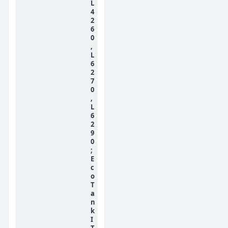
L
4
2
6
0
,
L
6
2
7
0
,
L
6
2
9
0
;
E
c
o
T
a
n
k
I
T