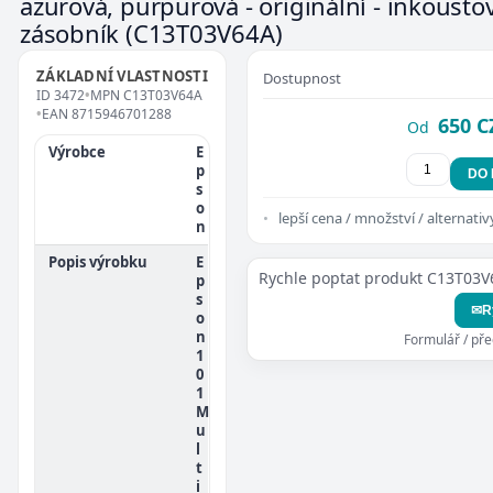
azurová, purpurová - originální - inkousto
zásobník
(C13T03V64A)
ZÁKLADNÍ VLASTNOSTI
Dostupnost
ID
3472
•
MPN
C13T03V64A
•
EAN
8715946701288
650 C
Od
Výrobce
E
p
DO
s
o
lepší cena / množství / alternativ
n
Popis výrobku
E
Rychle poptat produkt C13T03V
p
s
✉
R
o
n
Formulář / př
1
0
1
M
u
l
t
i