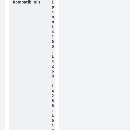
Kompatibilní s
E
p
s
o
n
L
4
1
6
0
,
L
4
2
6
0
,
L
4
2
6
6
,
L
6
1