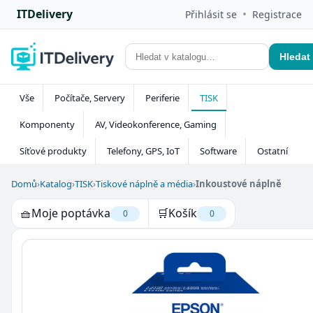
ITDelivery
•
Přihlásit se
Registrace
Hledat
Vše
Počítače, Servery
Periferie
TISK
Komponenty
AV, Videokonference, Gaming
Síťové produkty
Telefony, GPS, IoT
Software
Ostatní
Domů
›
Katalog
›
TISK
›
Tiskové náplně a média
›
Inkoustové náplně
🧺
Moje poptávka
🛒
Košík
0
0