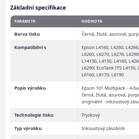
Základní specifikace
PARAMETR
HODNOTA
Barva tisku
Černá, žlutá, azurová, pur
Kompatibilní s
Epson L4160, L4260, L4266,
L6260, L6270, L6276, L6290
L14150, L4150, L4160, L426
L6290; EcoTank ITS L4150, 
L6160, L6170, L6190
Popis výrobku
Epson 101 Multipack - 4-bal
černá, žlutá, azurová, purp
originální - inkoustový zás
Technologie tisku
Tryskový
Typ výrobku
Inkoustový zásobník