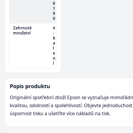
6
1
9
0
Zahrnuté
4
množství
-
b
a
l
e
n
í
Popis produktu
Originální spotřební zboží Epson se vyznačuje mimořád
kvalitou, odolností a spolehlivostí. Objevte jednoduchost
úspornost tisku a ušetříte více nákladů na tisk.