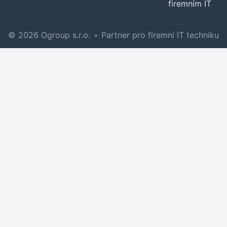
firemním IT
© 2026 Ogroup s.r.o.
•
Partner pro firemní IT techniku