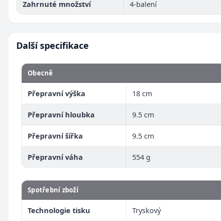
Zahrnuté množství
4-balení
Další specifikace
Obecně
Přepravní výška
18 cm
Přepravní hloubka
9.5 cm
Přepravní šířka
9.5 cm
Přepravní váha
554 g
Spotřební zboží
Technologie tisku
Tryskový