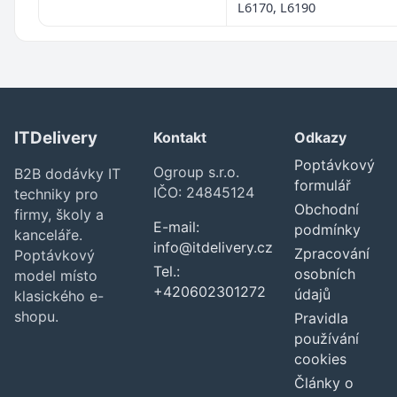
L6170, L6190
ITDelivery
Kontakt
Odkazy
Poptávkový
Ogroup s.r.o.
B2B dodávky IT
formulář
IČO: 24845124
techniky pro
Obchodní
firmy, školy a
E-mail:
podmínky
kanceláře.
info@itdelivery.cz
Zpracování
Poptávkový
Tel.:
osobních
model místo
+420602301272
údajů
klasického e-
shopu.
Pravidla
používání
cookies
Články o