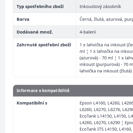
Typ spotřebního zboží
Inkoustový zásobník
Barva
Černá, žlutá, azurová, pu
Dodávané množ.
4-balení
Zahrnuté spotřební zboží
1 x lahvička na inkoust (če
ml ¦ 1 x lahvička na inkou
(azurová) - 70 ml ¦ 1 x lah
inkoust (purpurová) - 70 m
lahvička na inkoust (žlutá)
Informace o kompatibilitě
Kompatibilní s
Epson L4160, L4260, L4266
L6260, L6270, L6276, L629
EcoTank L14150, L4150, L4
L4260, L6270, L6290 ¦ Eps
EcoTank ITS L4150, L4160,