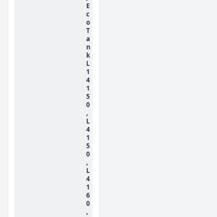
E
c
o
T
a
n
k
L
1
4
1
5
0
,
L
4
1
5
0
,
L
4
1
6
0
,