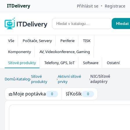
ITDelivery
•
Přihlásit se
Registrace
Hledat
Vše
Počítače, Servery
Periferie
TISK
Komponenty
AV, Videokonference, Gaming
Síťové produkty
Telefony, GPS, IoT
Software
Ostatní
Síťové
Aktivní síťové
NIC/Síťové
Domů
›
Katalog
›
›
›
produkty
prvky
adaptéry
🧺
Moje poptávka
🛒
Košík
0
0