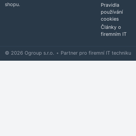
shopu.
Pravidla
používání
cookies
Články o
firemním IT
© 2026 Ogroup s.r.o.
•
Partner pro firemní IT techniku