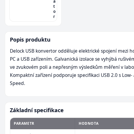
a
t
o
r
Popis produktu
Delock USB konvertor odděluje elektrické spojení mezi h
PC a USB zařízením. Galvanická izolace se vyhýbá ruši
ve zvukovém poli a nepřesným výsledkům měření v labol
Kompaktní zařízení podporuje specifikaci USB 2.0 s Low- a
Speed.
Základní specifikace
PARAMETR
HODNOTA