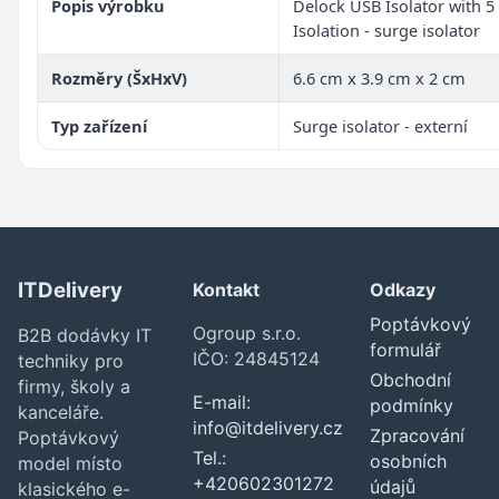
Popis výrobku
Delock USB Isolator with 5
Isolation - surge isolator
Rozměry (ŠxHxV)
6.6 cm x 3.9 cm x 2 cm
Typ zařízení
Surge isolator - externí
ITDelivery
Kontakt
Odkazy
Poptávkový
Ogroup s.r.o.
B2B dodávky IT
formulář
IČO: 24845124
techniky pro
Obchodní
firmy, školy a
E-mail:
podmínky
kanceláře.
info@itdelivery.cz
Zpracování
Poptávkový
Tel.:
osobních
model místo
+420602301272
údajů
klasického e-