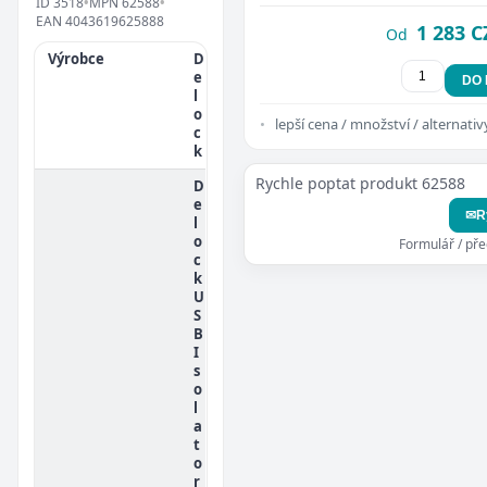
ID
3518
•
MPN
62588
•
EAN
4043619625888
1 283 C
Od
Výrobce
D
e
DO
l
o
lepší cena / množství / alternativ
c
k
Rychle poptat produkt 62588
D
e
✉
R
l
o
Formulář / př
c
k
U
S
B
I
s
o
l
a
t
o
r