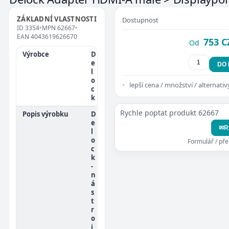
ZÁKLADNÍ VLASTNOSTI
Dostupnost
ID
3354
•
MPN
62667
•
EAN
4043619626670
753 C
Od
Výrobce
D
e
DO
l
o
lepší cena / množství / alternativ
c
k
Rychle poptat produkt 62667
Popis výrobku
D
e
✉
R
l
o
Formulář / př
c
k
-
n
á
s
t
r
o
j