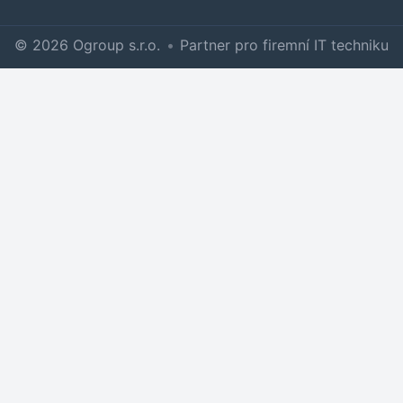
© 2026 Ogroup s.r.o.
•
Partner pro firemní IT techniku