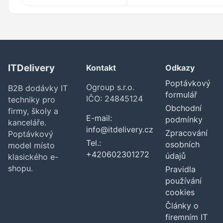
ITDelivery
Kontakt
Odkazy
Poptávkový
Ogroup s.r.o.
B2B dodávky IT
formulář
IČO: 24845124
techniky pro
Obchodní
firmy, školy a
E-mail:
podmínky
kanceláře.
info@itdelivery.cz
Zpracování
Poptávkový
Tel.:
osobních
model místo
+420602301272
údajů
klasického e-
shopu.
Pravidla
používání
cookies
Články o
firemním IT