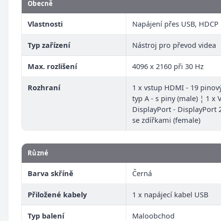
Obecně
Vlastnosti
Napájení přes USB, HDCP
Typ zařízení
Nástroj pro převod videa
Max. rozlišení
4096 x 2160 při 30 Hz
Rozhraní
1 x vstup HDMI - 19 pino
typ A - s piny (male) ¦ 1 x
DisplayPort - DisplayPort 
se zdířkami (female)
Různé
Barva skříně
Černá
Přiložené kabely
1 x napájecí kabel USB
Typ balení
Maloobchod