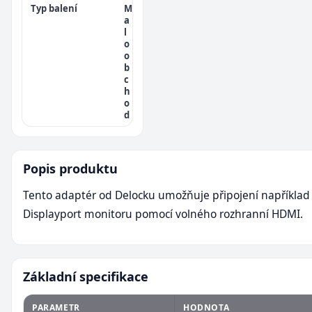
Typ balení
M
a
l
o
o
b
c
h
o
d
Popis produktu
Tento adaptér od Delocku umožňuje připojení například
Displayport monitoru pomocí volného rozhranní HDMI.
Základní specifikace
PARAMETR
HODNOTA