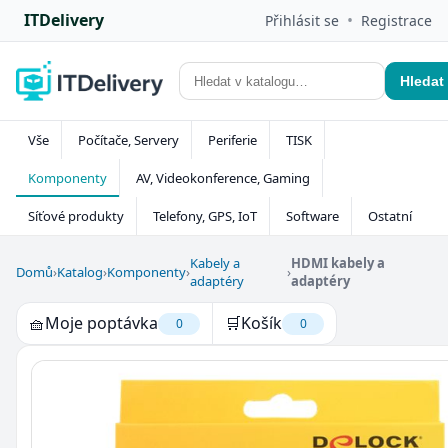
ITDelivery
•
Přihlásit se
Registrace
Hledat
Vše
Počítače, Servery
Periferie
TISK
Komponenty
AV, Videokonference, Gaming
Síťové produkty
Telefony, GPS, IoT
Software
Ostatní
Kabely a
HDMI kabely a
Domů
›
Katalog
›
Komponenty
›
›
adaptéry
adaptéry
🧺
Moje poptávka
🛒
Košík
0
0