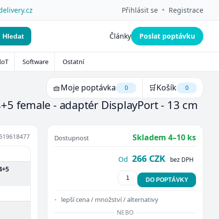
•
delivery.cz
Přihlásit se
Registrace
Články
Poslat poptávku
Hledat
IoT
Software
Ostatní
🧺
Moje poptávka
🛒
Košík
0
0
+5 female - adaptér DisplayPort - 13 cm
Skladem 4–10 ks
619618477
Dostupnost
266 CZK
Od
bez DPH
4+5
DO POPTÁVKY
lepší cena / množství / alternativy
NEBO