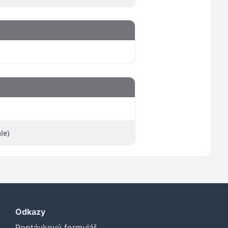
le)
Odkazy
Poptávkový formulář