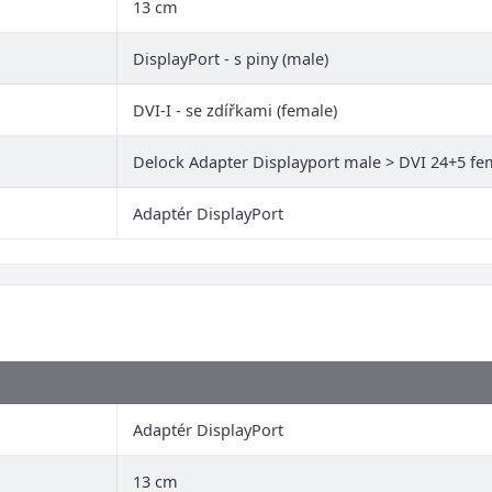
13 cm
DisplayPort - s piny (male)
DVI-I - se zdířkami (female)
Delock Adapter Displayport male > DVI 24+5 fem
Adaptér DisplayPort
Adaptér DisplayPort
13 cm