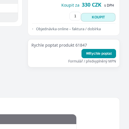
330 CZK
Koupit za
s DPH
KOUPIT
Objednávka online – faktura / dobírka
Rychle poptat produkt 61847
✉
Rychle poptat
Formulář / předvyplněný MPN