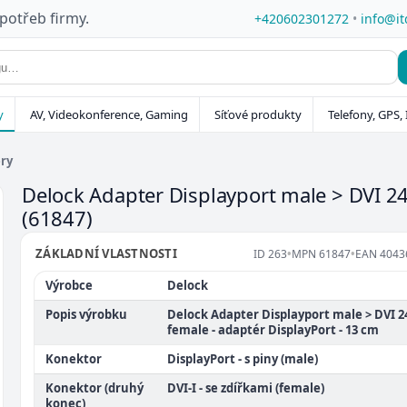
 potřeb firmy.
+420602301272
•
info@it
y
AV, Videokonference, Gaming
Síťové produkty
Telefony, GPS, 
éry
Delock Adapter Displayport male > DVI 24
(61847)
ZÁKLADNÍ VLASTNOSTI
ID
263
•
MPN
61847
•
EAN
4043
Výrobce
Delock
Popis výrobku
Delock Adapter Displayport male > DVI 2
female - adaptér DisplayPort - 13 cm
Konektor
DisplayPort - s piny (male)
Konektor (druhý
DVI-I - se zdířkami (female)
konec)