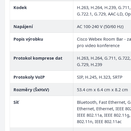
Kodek
H.263, H.264, H.239, G.711,
G.722.1, G.729, AAC-LD, O
Napájení
AC 100-240 V (50/60 Hz)
Popis výrobku
Cisco Webex Room Bar - za
pro video konference
Protokol komprese dat
H.263, H.264, G.711, G.722,
G.729, H.239
Protokoly VoIP
SIP, H.245, H.323, SRTP
Rozměry (ŠxHxV)
53.4 cm x 6.4 cm x 8.2 cm
Síť
Bluetooth, Fast Ethernet, G
Ethernet, Ethernet, IEEE 80
IEEE 802.11a, IEEE 802.11g,
802.11n, IEEE 802.11ac