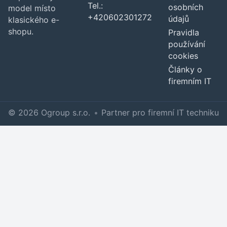
Tel.:
osobních
model místo
+420602301272
údajů
klasického e-
shopu.
Pravidla
používání
cookies
Články o
firemním IT
© 2026 Ogroup s.r.o.
•
Partner pro firemní IT techniku