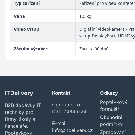
Typ zařízení
Zařízení pro video konfere
Váha
1.5 kg
Video vstup
Digitální videokamera - vs
vstup DisplayPort, HDMI v
Záruka výrobce
Záruka 90 dnů
ITDelivery
Kontakt
Odkazy
Poptávkový
Ogroup s.r.o.
B2B dodávky IT
formulář
IČO: 24845124
techniky pro
Obchodní
firmy, školy a
E-mail:
podmínky
kanceláře.
info@itdelivery.cz
Zpracování
Poptávkový