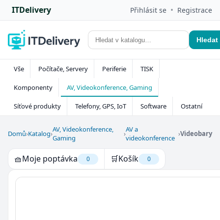
ITDelivery
•
Přihlásit se
Registrace
Hledat
Vše
Počítače, Servery
Periferie
TISK
Komponenty
AV, Videokonference, Gaming
Síťové produkty
Telefony, GPS, IoT
Software
Ostatní
AV, Videokonference,
AV a
Domů
›
Katalog
›
›
›
Videobary
Gaming
videokonference
🧺
Moje poptávka
🛒
Košík
0
0