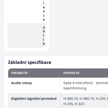
r
e
n
c
e
u
h
l
í
k
Základní specifikace
PARAMETR
HODNOTA
Audio vstup
Sada 4 mikrofonů - techno
beamforming
Digitální signální protokol
H.460.18, H.460.19, H.239, 
H.245, H.323