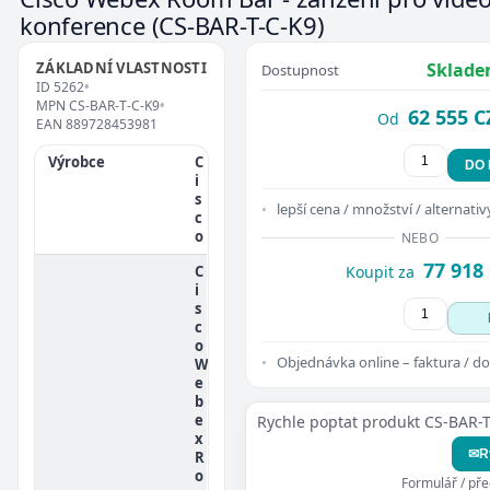
konference
(CS-BAR-T-C-K9)
ZÁKLADNÍ VLASTNOSTI
Sklade
Dostupnost
ID
5262
•
MPN
CS-BAR-T-C-K9
•
62 555 C
Od
EAN
889728453981
Výrobce
C
DO
i
s
lepší cena / množství / alternativ
c
o
NEBO
77 918
C
Koupit za
i
s
c
o
Objednávka online – faktura / do
W
e
b
e
Rychle poptat produkt CS-BAR-
x
✉
R
R
o
Formulář / př