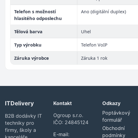
Telefon s možností
Ano (digitální duplex)
hlasitého odposlechu
Tělová barva
Uhel
Typ výrobku
Telefon VoIP
Záruka výrobce
Záruka 1 rok
ITDelivery
Kontakt
Odkazy
Poptávkový
Ogroup s.r.o.
B2B dodávky IT
formulář
IČO: 24845124
techniky pro
Obchodní
firmy, školy a
E-mail:
podmínky
kanceláře.