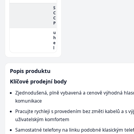
S
C
C
P
u
h
e
l
Popis produktu
Klíčové prodejní body
Zjednodušená, plně vybavená a cenově výhodná hlas
komunikace
Pracujte rychleji s provedením bez změti kabelů a s 
uživatelským komfortem
Samostatné telefony na linku podobné klasickým tel