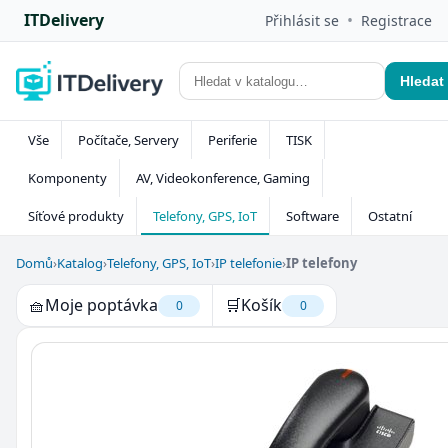
ITDelivery
•
Přihlásit se
Registrace
Hledat
Vše
Počítače, Servery
Periferie
TISK
Komponenty
AV, Videokonference, Gaming
Síťové produkty
Telefony, GPS, IoT
Software
Ostatní
Domů
›
Katalog
›
Telefony, GPS, IoT
›
IP telefonie
›
IP telefony
🧺
Moje poptávka
🛒
Košík
0
0