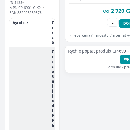
ID
4135
•
MPN
CP-6901-C-K9=
•
2 720 C
Od
EAN
882658289378
Výrobce
C
DO
i
s
lepší cena / množství / alternativ
c
o
Rychle poptat produkt CP-6901
C
i
✉
R
s
c
Formulář / př
o
U
n
i
f
i
e
d
I
P
P
h