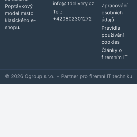
info@itdelivery.cz
Zpracování
Poptávkový
Tel.:
osobních
model místo
+420602301272
údajů
klasického e-
shopu.
Pravidla
používání
cookies
Články o
firemním IT
© 2026 Ogroup s.r.o.
•
Partner pro firemní IT techniku