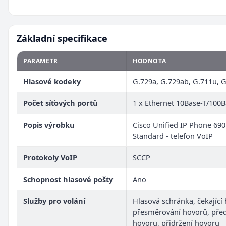
Základní specifikace
PARAMETR
HODNOTA
Hlasové kodeky
G.729a, G.729ab, G.711u, 
Počet síťových portů
1 x Ethernet 10Base-T/100
Popis výrobku
Cisco Unified IP Phone 690
Standard - telefon VoIP
Protokoly VoIP
SCCP
Schopnost hlasové pošty
Ano
Služby pro volání
Hlasová schránka, čekající 
přesměrování hovorů, pře
hovoru, přidržení hovoru