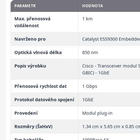
PARAMETR
HODNOTA
Max. přenosová
1 km
vzdálenost
Navrženo pro
Catalyst ESS9300 Embedded
Optická vlnová délka
850 nm
Popis výrobku
Cisco - Transceiver modul 
GBIC) - 1GbE
Přenosová rychlost dat
1 Gbps
Protokol datového spojení
1GbE
Provedení
Modul plug-in
Rozměry (ŠxHxV)
1.34 cm x 5.65 cm x 0.85 c
Typ kabeláže
1000Base-SX