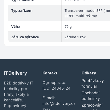
Typ zařízení
Transceiver modul SFP (min
LC/PC multi-režimy
Váha
75 g
Záruka výrobce
Záruka 1 rok
ITDelivery
Kontakt
Odkazy
Poptávkový
Ogroup s.r.o.
B2B dodávky IT
formulář
IČO: 24845124
techniky pro
Obchodní
firmy, školy a
E-mail:
podmínky
kanceláře.
info@itdelivery.cz
Zpracování
Poptávkový