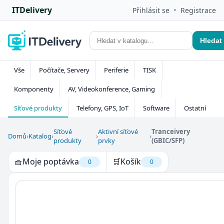
ITDelivery
•
Přihlásit se
Registrace
Hledat
Vše
Počítače, Servery
Periferie
TISK
Komponenty
AV, Videokonference, Gaming
Síťové produkty
Telefony, GPS, IoT
Software
Ostatní
Síťové
Aktivní síťové
Tranceivery
Domů
›
Katalog
›
›
›
produkty
prvky
(GBIC/SFP)
🧺
Moje poptávka
🛒
Košík
0
0