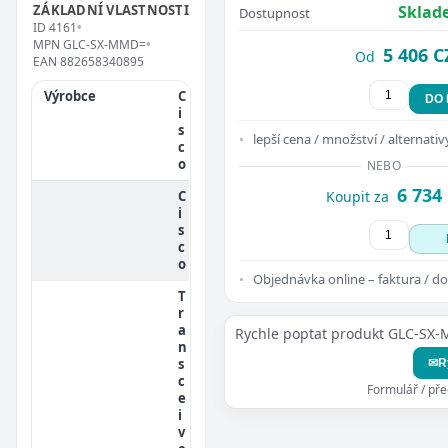
ZÁKLADNÍ VLASTNOSTI
Sklad
Dostupnost
ID
4161
•
MPN
GLC-SX-MMD=
•
5 406 C
Od
EAN
882658340895
Výrobce
C
DO
i
s
lepší cena / množství / alternativ
c
o
NEBO
6 734
C
Koupit za
i
s
c
o
Objednávka online – faktura / do
T
r
a
Rychle poptat produkt GLC-SX
n
s
✉
R
c
Formulář / př
e
i
v