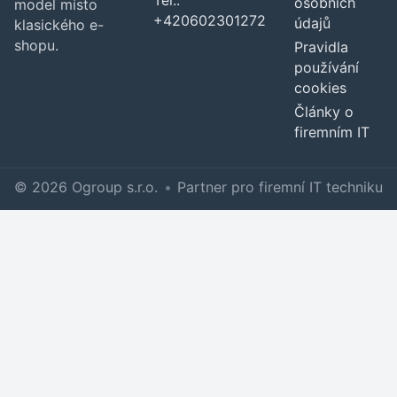
Tel.:
osobních
model místo
+420602301272
údajů
klasického e-
shopu.
Pravidla
používání
cookies
Články o
firemním IT
© 2026 Ogroup s.r.o.
•
Partner pro firemní IT techniku