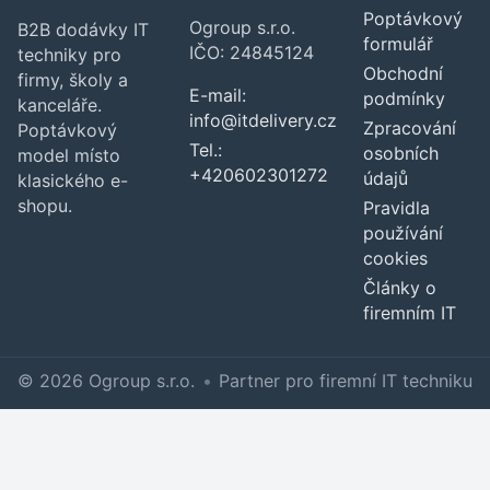
Poptávkový
Ogroup s.r.o.
B2B dodávky IT
formulář
IČO: 24845124
techniky pro
Obchodní
firmy, školy a
E-mail:
podmínky
kanceláře.
info@itdelivery.cz
Zpracování
Poptávkový
Tel.:
osobních
model místo
+420602301272
údajů
klasického e-
shopu.
Pravidla
používání
cookies
Články o
firemním IT
© 2026 Ogroup s.r.o.
•
Partner pro firemní IT techniku