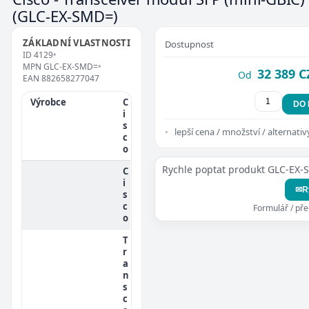
(GLC-EX-SMD=)
ZÁKLADNÍ VLASTNOSTI
Dostupnost
ID
4129
•
MPN
GLC-EX-SMD=
•
32 389 C
Od
EAN
882658277047
Výrobce
C
DO
i
s
lepší cena / množství / alternativ
c
o
Rychle poptat produkt GLC-EX
C
i
✉
R
s
c
Formulář / př
o
T
r
a
n
s
c