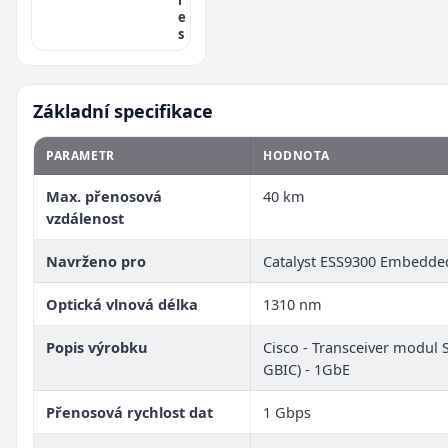
e
s
Základní specifikace
PARAMETR
HODNOTA
Max. přenosová
40 km
vzdálenost
Navrženo pro
Catalyst ESS9300 Embedded
Optická vlnová délka
1310 nm
Popis výrobku
Cisco - Transceiver modul 
GBIC) - 1GbE
Přenosová rychlost dat
1 Gbps