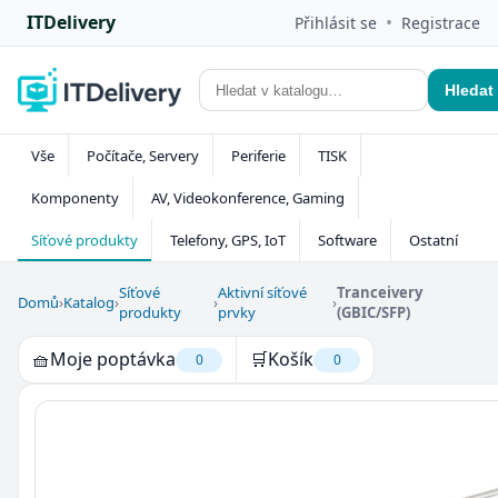
ITDelivery
•
Přihlásit se
Registrace
Hledat
Vše
Počítače, Servery
Periferie
TISK
Komponenty
AV, Videokonference, Gaming
Síťové produkty
Telefony, GPS, IoT
Software
Ostatní
Síťové
Aktivní síťové
Tranceivery
Domů
›
Katalog
›
›
›
produkty
prvky
(GBIC/SFP)
🧺
Moje poptávka
🛒
Košík
0
0