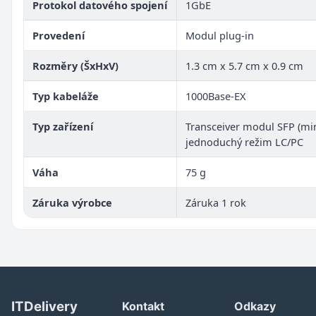
Protokol datového spojení
1GbE
Provedení
Modul plug-in
Rozměry (ŠxHxV)
1.3 cm x 5.7 cm x 0.9 cm
Typ kabeláže
1000Base-EX
Typ zařízení
Transceiver modul SFP (min
jednoduchý režim LC/PC
Váha
75 g
Záruka výrobce
Záruka 1 rok
ITDelivery
Kontakt
Odkazy