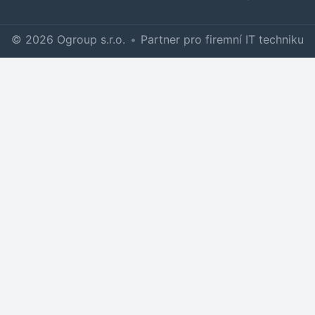
© 2026 Ogroup s.r.o.
•
Partner pro firemní IT techniku