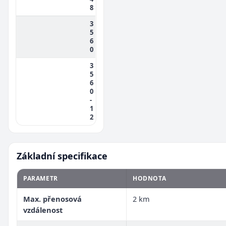
8
3
5
6
0
3
5
6
0
-
1
2
Základní specifikace
PARAMETR
HODNOTA
Max. přenosová
2 km
vzdálenost