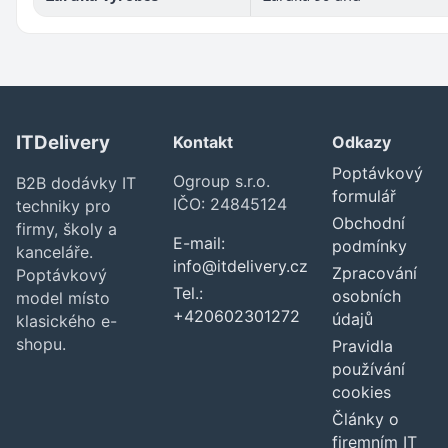
ITDelivery
Kontakt
Odkazy
Poptávkový
Ogroup s.r.o.
B2B dodávky IT
formulář
IČO: 24845124
techniky pro
Obchodní
firmy, školy a
E-mail:
podmínky
kanceláře.
info@itdelivery.cz
Zpracování
Poptávkový
Tel.:
osobních
model místo
+420602301272
údajů
klasického e-
shopu.
Pravidla
používání
cookies
Články o
firemním IT