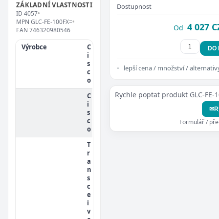
ZÁKLADNÍ VLASTNOSTI
Dostupnost
ID
4057
•
MPN
GLC-FE-100FX=
•
4 027 C
Od
EAN
746320980546
Výrobce
C
DO
i
s
lepší cena / množství / alternativ
c
o
Rychle poptat produkt GLC-FE-
C
i
✉
R
s
c
Formulář / př
o
T
r
a
n
s
c
e
i
v