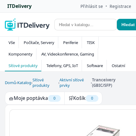
ITDelivery
•
Přihlásit se
Registrace
Hledat
Vše
Počítače, Servery
Periferie
TISK
Komponenty
AV, Videokonference, Gaming
Síťové produkty
Telefony, GPS, IoT
Software
Ostatní
Síťové
Aktivní síťové
Tranceivery
Domů
›
Katalog
›
›
›
produkty
prvky
(GBIC/SFP)
🧺
Moje poptávka
🛒
Košík
0
0