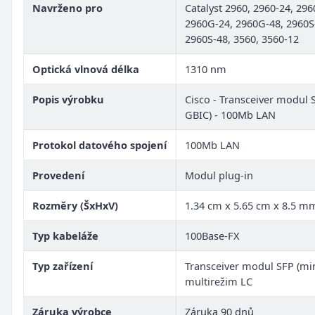
Navrženo pro
Catalyst 2960, 2960-24, 296
2960G-24, 2960G-48, 2960S
2960S-48, 3560, 3560-12
Optická vlnová délka
1310 nm
Popis výrobku
Cisco - Transceiver modul 
GBIC) - 100Mb LAN
Protokol datového spojení
100Mb LAN
Provedení
Modul plug-in
Rozměry (ŠxHxV)
1.34 cm x 5.65 cm x 8.5 m
Typ kabeláže
100Base-FX
Typ zařízení
Transceiver modul SFP (min
multirežim LC
Záruka výrobce
Záruka 90 dnů