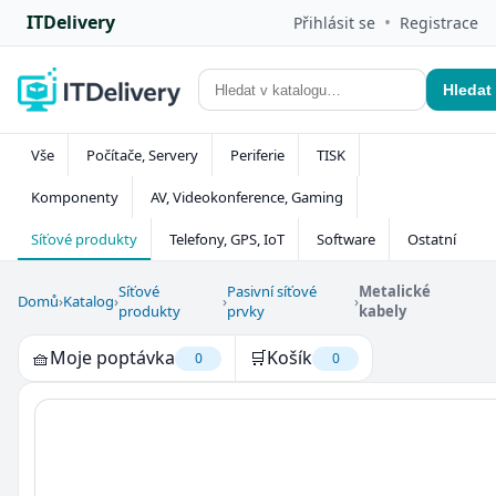
ITDelivery
•
Přihlásit se
Registrace
Hledat
Vše
Počítače, Servery
Periferie
TISK
Komponenty
AV, Videokonference, Gaming
Síťové produkty
Telefony, GPS, IoT
Software
Ostatní
Síťové
Pasivní síťové
Metalické
Domů
›
Katalog
›
›
›
produkty
prvky
kabely
🧺
Moje poptávka
🛒
Košík
0
0