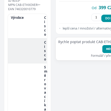
ID
4033
•
MPN
CAB-ETHXOVER=
•
399 C
Od
EAN
746320010779
Výrobce
C
DO
i
s
lepší cena / množství / alternativ
c
o
Rychle poptat produkt CAB-ET
C
i
✉
R
s
c
Formulář / př
o
S
m
ě
r
o
v
a
c
í
k
a