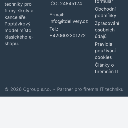
formulář
IČO: 24845124
techniky pro
Obchodní
firmy, školy a
E-mail:
podmínky
kanceláře.
info@itdelivery.cz
Zpracování
Poptávkový
Tel.:
osobních
model místo
+420602301272
údajů
klasického e-
shopu.
Pravidla
používání
cookies
Články o
firemním IT
© 2026 Ogroup s.r.o.
•
Partner pro firemní IT techniku