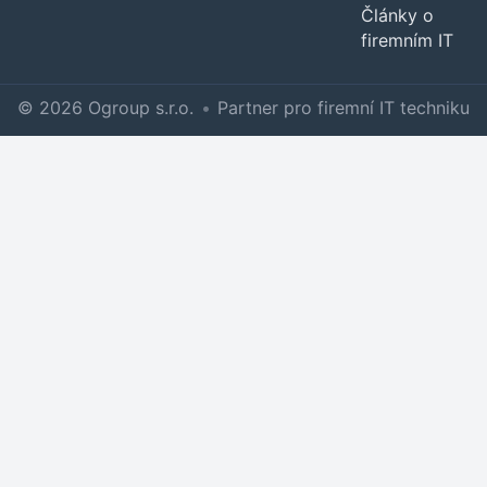
Články o
firemním IT
© 2026 Ogroup s.r.o.
•
Partner pro firemní IT techniku