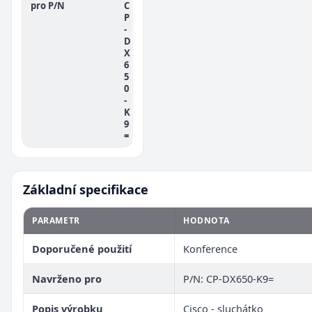
pro P/N
C
P
-
D
X
6
5
0
-
K
9
=
Základní specifikace
PARAMETR
HODNOTA
Doporučené použití
Konference
Navrženo pro
P/N: CP-DX650-K9=
Popis výrobku
Cisco - sluchátko