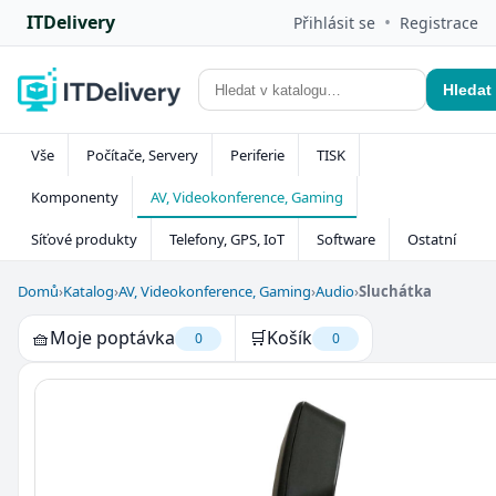
ITDelivery
•
Přihlásit se
Registrace
Hledat
Vše
Počítače, Servery
Periferie
TISK
Komponenty
AV, Videokonference, Gaming
Síťové produkty
Telefony, GPS, IoT
Software
Ostatní
Domů
›
Katalog
›
AV, Videokonference, Gaming
›
Audio
›
Sluchátka
🧺
Moje poptávka
🛒
Košík
0
0