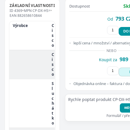
ZÁKLADNÍ VLASTNOSTI
Sk
Dostupnost
ID
4369
•
MPN
CP-DX-HS=
•
EAN
882658610844
793 C
Od
Výrobce
C
i
DO
s
c
lepší cena / množství / alternativ
o
NEBO
C
989
i
Koupit za
s
c
o
S
Objednávka online – faktura / do
l
u
c
Rychle poptat produkt CP-DX-H
h
á
✉
R
t
Formulář / př
k
o