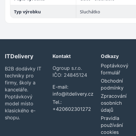
Typ výrobku
Sluchátko
ITDelivery
Kontakt
Odkazy
Poptávkový
Ogroup s.r.o.
B2B dodávky IT
formulář
IČO: 24845124
techniky pro
Obchodní
firmy, školy a
E-mail:
podmínky
kanceláře.
info@itdelivery.cz
Zpracování
Poptávkový
Tel.:
osobních
model místo
+420602301272
údajů
klasického e-
shopu.
Pravidla
používání
cookies