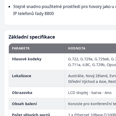
Stejně snadno použitelné prostředí pro hovory jako u 
IP telefonů řady 8800
Základní specifikace
PARAMETR
HODNOTA
Hlasové kodeky
G.722, G.729a, G.729ab, G.
G.711a, iLBC, G.729b, Opus
Lokalizace
Austrálie, Nový Zéland, Evr
Střední Východ a Asie, Res
Obrazovka
LCD displej - barva - Ano
Obsah balení
Konzole pro konferenční t
Počet síťových portů
1 x Ethernet 10Base-T/100B