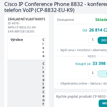
Cisco IP Conference Phone 8832 - konfere
telefon VoIP
(CP-8832-EU-K9)
ZÁKLADNÍ VLASTNOSTI
Sklad
Dostupnost
ID
4978
•
MPN
CP-8832-EU-K9
•
26 814 C
Od
EAN
889728126205
Výrobce
C
DO
i
s
lepší cena / množství / alternativ
c
o
NEBO
33 398
C
Koupit za
i
s
c
o
Objednávka online – faktura / do
I
P
C
o
Rychle poptat produkt CP-8832
n
✉
R
f