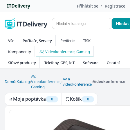
ITDelivery
•
Přihlásit se
Registrace
Hledat
Vše
Počítače, Servery
Periferie
TISK
Komponenty
AV, Videokonference, Gaming
Síťové produkty
Telefony, GPS, IoT
Software
Ostatní
AV,
AV a
Domů
›
Katalog
›
Videokonference,
›
›
Videokonference
videokonference
Gaming
🧺
Moje poptávka
🛒
Košík
0
0