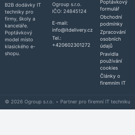
Poptávkový
Ogroup s.r.o.
B2B dodávky IT
formulář
IČO: 24845124
techniky pro
Obchodní
firmy, školy a
E-mail:
podmínky
kanceláře.
info@itdelivery.cz
Zpracování
Poptávkový
Tel.:
osobních
model místo
+420602301272
údajů
klasického e-
shopu.
Pravidla
používání
cookies
Články o
firemním IT
© 2026 Ogroup s.r.o.
•
Partner pro firemní IT techniku