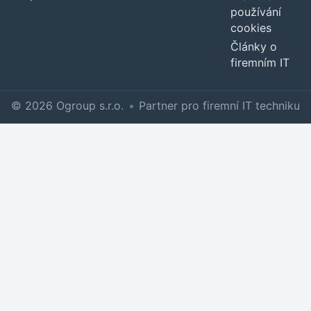
používání
cookies
Články o
firemním IT
© 2026 Ogroup s.r.o.
•
Partner pro firemní IT techniku