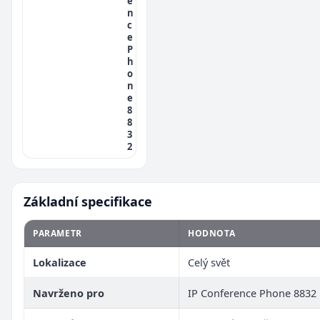
e
n
c
e
P
h
o
n
e
8
8
3
2
Základní specifikace
PARAMETR
HODNOTA
Lokalizace
Celý svět
Navrženo pro
IP Conference Phone 8832