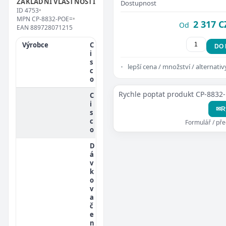
ZÁKLADNÍ VLASTNOSTI
Dostupnost
ID
4753
•
MPN
CP-8832-POE=
•
2 317 C
Od
EAN
889728071215
Výrobce
C
DO
i
s
lepší cena / množství / alternativ
c
o
Rychle poptat produkt CP-8832
C
i
✉
R
s
c
Formulář / př
o
D
á
v
k
o
v
a
č
e
n