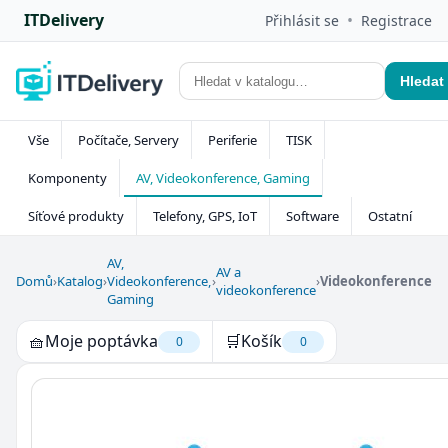
ITDelivery
•
Přihlásit se
Registrace
Hledat
Vše
Počítače, Servery
Periferie
TISK
Komponenty
AV, Videokonference, Gaming
Síťové produkty
Telefony, GPS, IoT
Software
Ostatní
AV,
AV a
Domů
›
Katalog
›
Videokonference,
›
›
Videokonference
videokonference
Gaming
🧺
Moje poptávka
🛒
Košík
0
0