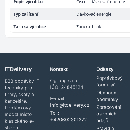
Popis výrobku
Cisco - dávkovač energie
Typ zařízení
Dávkovač energie
Záruka výrobce
Záruka 1 rok
ITDelivery
Kontakt
Odkazy
Poptávkový
Ogroup s.r.o.
B2B dodávky IT
formulář
IČO: 24845124
techniky pro
Obchodní
firmy, školy a
E-mail:
podmínky
kanceláře.
info@itdelivery.cz
Zpracování
Poptávkový
Tel.:
osobních
model místo
+420602301272
údajů
klasického e-
shopu.
Pravidla