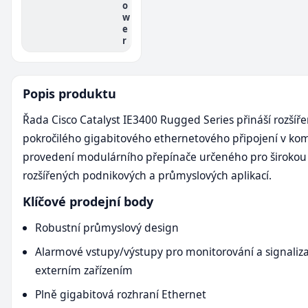
o
w
e
r
Popis produktu
Řada Cisco Catalyst IE3400 Rugged Series přináší rozšíře
pokročilého gigabitového ethernetového připojení v k
provedení modulárního přepínače určeného pro širokou
rozšířených podnikových a průmyslových aplikací.
Klíčové prodejní body
Robustní průmyslový design
Alarmové vstupy/výstupy pro monitorování a signaliza
externím zařízením
Plně gigabitová rozhraní Ethernet