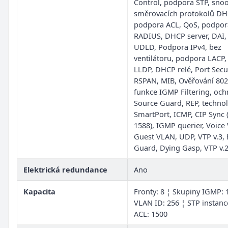
Control, podpora STP, sno
směrovacích protokolů DH
podpora ACL, QoS, podpor
RADIUS, DHCP server, DAI,
UDLD, Podpora IPv4, bez
ventilátoru, podpora LACP
LLDP, DHCP relé, Port Secur
RSPAN, MIB, Ověřování 802.
funkce IGMP Filtering, och
Source Guard, REP, techno
SmartPort, ICMP, CIP Sync 
1588), IGMP querier, Voice
Guest VLAN, UDP, VTP v.3,
Guard, Dying Gasp, VTP v.
Elektrická redundance
Ano
Kapacita
Fronty: 8 ¦ Skupiny IGMP: 
VLAN ID: 256 ¦ STP instanc
ACL: 1500