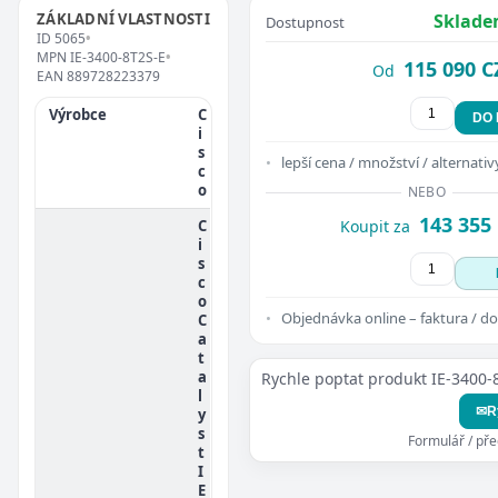
ZÁKLADNÍ VLASTNOSTI
Sklade
Dostupnost
ID
5065
•
MPN
IE-3400-8T2S-E
•
115 090 C
Od
EAN
889728223379
Výrobce
C
DO
i
s
lepší cena / množství / alternativ
c
o
NEBO
143 355
C
Koupit za
i
s
c
o
Objednávka online – faktura / do
C
a
t
a
Rychle poptat produkt IE-3400-
l
✉
R
y
s
Formulář / př
t
I
E