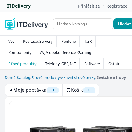
ITDelivery
•
Přihlásit se
Registrace
Hledat
Vše
Počítače, Servery
Periferie
TISK
Komponenty
AV, Videokonference, Gaming
Síťové produkty
Telefony, GPS, IoT
Software
Ostatní
Domů
›
Katalog
›
Síťové produkty
›
Aktivní síťové prvky
›
Switche a huby
🧺
Moje poptávka
🛒
Košík
0
0