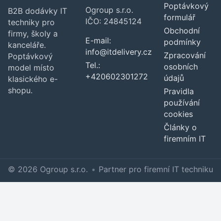
Poptávkový
Ogroup s.r.o.
B2B dodávky IT
formulář
IČO: 24845124
techniky pro
Obchodní
firmy, školy a
E-mail:
podmínky
kanceláře.
info@itdelivery.cz
Zpracování
Poptávkový
Tel.:
osobních
model místo
+420602301272
údajů
klasického e-
shopu.
Pravidla
používání
cookies
Články o
firemním IT
© 2026 Ogroup s.r.o.
•
Partner pro firemní IT techniku