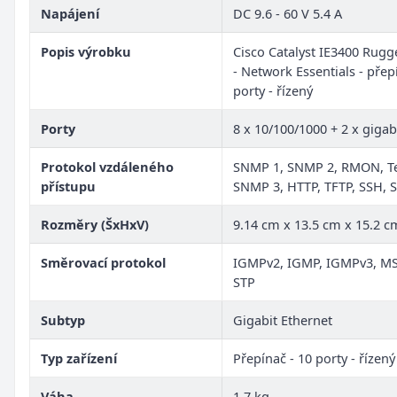
Napájení
DC 9.6 - 60 V 5.4 A
Popis výrobku
Cisco Catalyst IE3400 Rugg
- Network Essentials - přep
porty - řízený
Porty
8 x 10/100/1000 + 2 x gigab
Protokol vzdáleného
SNMP 1, SNMP 2, RMON, Te
přístupu
SNMP 3, HTTP, TFTP, SSH, 
Rozměry (ŠxHxV)
9.14 cm x 13.5 cm x 15.2 c
Směrovací protokol
IGMPv2, IGMP, IGMPv3, MS
STP
Subtyp
Gigabit Ethernet
Typ zařízení
Přepínač - 10 porty - řízený
Váha
1.7 kg