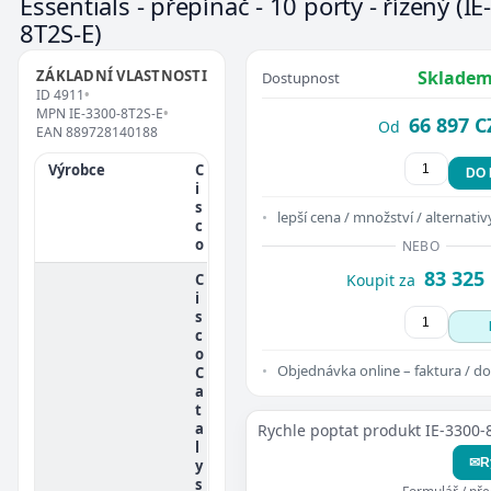
Essentials - přepínač - 10 porty - řízený
(IE
8T2S-E)
ZÁKLADNÍ VLASTNOSTI
Skladem
Dostupnost
ID
4911
•
MPN
IE-3300-8T2S-E
•
66 897 C
Od
EAN
889728140188
Výrobce
C
DO
i
s
lepší cena / množství / alternativ
c
o
NEBO
83 325
C
Koupit za
i
s
c
o
Objednávka online – faktura / do
C
a
t
a
Rychle poptat produkt IE-3300-
l
✉
R
y
s