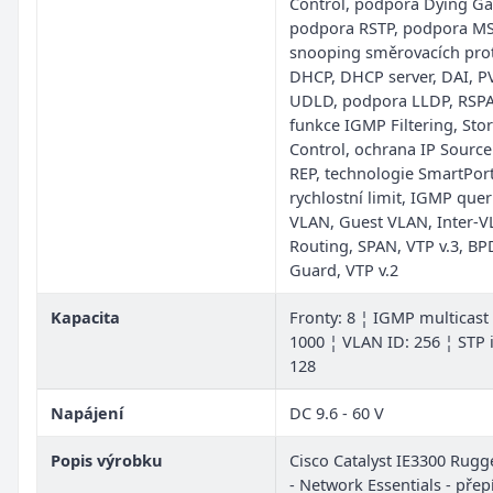
Control, podpora Dying Ga
podpora RSTP, podpora MS
snooping směrovacích pro
DHCP, DHCP server, DAI, P
UDLD, podpora LLDP, RSPA
funkce IGMP Filtering, Sto
Control, ochrana IP Sourc
REP, technologie SmartPort
rychlostní limit, IGMP quer
VLAN, Guest VLAN, Inter-
Routing, SPAN, VTP v.3, B
Guard, VTP v.2
Kapacita
Fronty: 8 ¦ IGMP multicast
1000 ¦ VLAN ID: 256 ¦ STP 
128
Napájení
DC 9.6 - 60 V
Popis výrobku
Cisco Catalyst IE3300 Rugg
- Network Essentials - přep