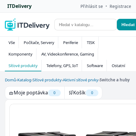
ITDelivery
•
Přihlásit se
Registrace
Hledat
Vše
Počítače, Servery
Periferie
TISK
Komponenty
AV, Videokonference, Gaming
Síťové produkty
Telefony, GPS, IoT
Software
Ostatní
Domů
›
Katalog
›
Síťové produkty
›
Aktivní síťové prvky
›
Switche a huby
🧺
Moje poptávka
🛒
Košík
0
0