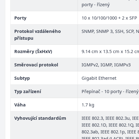
porty - řízený
Porty
10 x 10/100/1000 + 2 x SFP
Protokol vzdáleného
SNMP, SNMP 3, SSH, SCP, 
přístupu
Rozměry (ŠxHxV)
9.14 cm x 13.5 cm x 15.2 c
Směrovací protokol
IGMPv2, IGMP, IGMPv3
Subtyp
Gigabit Ethernet
Typ zařízení
Přepínač - 10 porty - řízený
Váha
1.7 kg
Vyhovující standardům
IEEE 802.3, IEEE 802.3u, IEE
IEEE 802.1D, IEEE 802.1Q, I
802.3ab, IEEE 802.1p, IEEE 
IEEE 802.3ad (LACP), IEEE 8