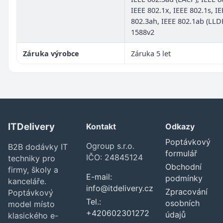
IEEE 802.1x, IEEE 802.1s, IE
802.3ah, IEEE 802.1ab (LLDP
1588v2
Záruka výrobce
Záruka 5 let
ITDelivery
Kontakt
Odkazy
Poptávkový
Ogroup s.r.o.
B2B dodávky IT
formulář
IČO: 24845124
techniky pro
Obchodní
firmy, školy a
E-mail:
podmínky
kanceláře.
info@itdelivery.cz
Zpracování
Poptávkový
Tel.:
osobních
model místo
+420602301272
údajů
klasického e-