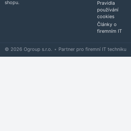
shopu.
Pravidla
používání
cookies
Články o
firemním IT
© 2026 Ogroup s.r.o.
•
Partner pro firemní IT techniku