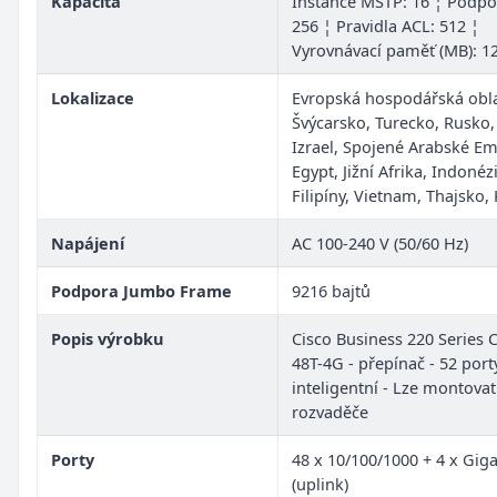
Kapacita
Instance MSTP: 16 ¦ Podpo
256 ¦ Pravidla ACL: 512 ¦
Vyrovnávací paměť (MB): 1
Lokalizace
Evropská hospodářská obla
Švýcarsko, Turecko, Rusko,
Izrael, Spojené Arabské Emi
Egypt, Jižní Afrika, Indonéz
Filipíny, Vietnam, Thajsko,
Napájení
AC 100-240 V (50/60 Hz)
Podpora Jumbo Frame
9216 bajtů
Popis výrobku
Cisco Business 220 Series 
48T-4G - přepínač - 52 porty
inteligentní - Lze montova
rozvaděče
Porty
48 x 10/100/1000 + 4 x Gig
(uplink)