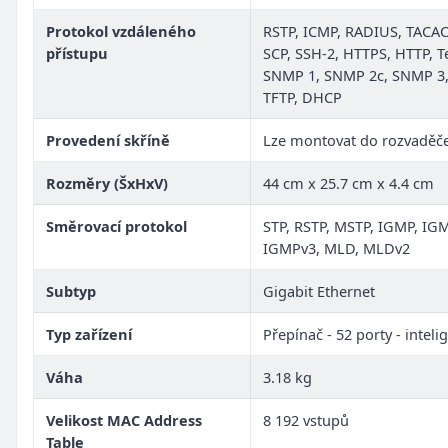
Protokol vzdáleného
RSTP, ICMP, RADIUS, TACAC
přístupu
SCP, SSH-2, HTTPS, HTTP, Te
SNMP 1, SNMP 2c, SNMP 3
TFTP, DHCP
Provedení skříně
Lze montovat do rozvaděč
Rozměry (ŠxHxV)
44 cm x 25.7 cm x 4.4 cm
Směrovací protokol
STP, RSTP, MSTP, IGMP, IG
IGMPv3, MLD, MLDv2
Subtyp
Gigabit Ethernet
Typ zařízení
Přepínač - 52 porty - inteli
Váha
3.18 kg
Velikost MAC Address
8 192 vstupů
Table