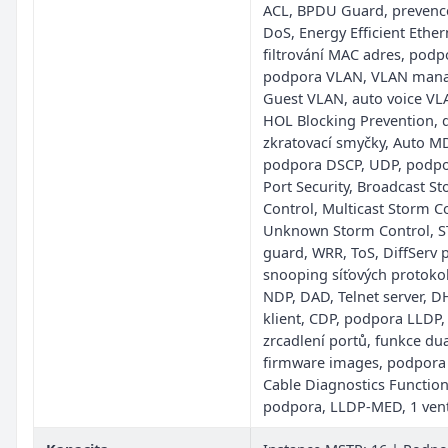
ACL, BPDU Guard, prevenc
DoS, Energy Efficient Ether
filtrování MAC adres, podp
podpora VLAN, VLAN man
Guest VLAN, auto voice VL
HOL Blocking Prevention, 
zkratovací smyčky, Auto M
podpora DSCP, UDP, podpo
Port Security, Broadcast S
Control, Multicast Storm Co
Unknown Storm Control, S
guard, WRR, ToS, DiffServ 
snooping síťových protoko
NDP, DAD, Telnet server, 
klient, CDP, podpora LLDP,
zrcadlení portů, funkce du
firmware images, podpora
Cable Diagnostics Function
podpora, LLDP-MED, 1 vent