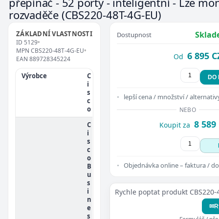
přepínač - 52 porty - inteligentní - Lze mo
rozvaděče
(CBS220-48T-4G-EU)
ZÁKLADNÍ VLASTNOSTI
Sklad
Dostupnost
ID
5129
•
MPN
CBS220-48T-4G-EU
•
6 895 C
Od
EAN
889728345224
Výrobce
C
DO
i
s
lepší cena / množství / alternativ
c
o
NEBO
8 589
C
Koupit za
i
s
c
o
Objednávka online – faktura / do
B
u
s
i
Rychle poptat produkt CBS220-
n
✉
R
e
s