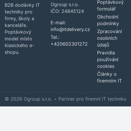
Poptávkový
Ogroup s.r.o.
B2B dodávky IT
formulář
IČO: 24845124
techniky pro
Obchodní
firmy, školy a
E-mail:
podmínky
kanceláře.
info@itdelivery.cz
Zpracování
Poptávkový
Tel.:
osobních
model místo
+420602301272
údajů
klasického e-
shopu.
Pravidla
používání
cookies
Články o
firemním IT
© 2026 Ogroup s.r.o.
•
Partner pro firemní IT techniku