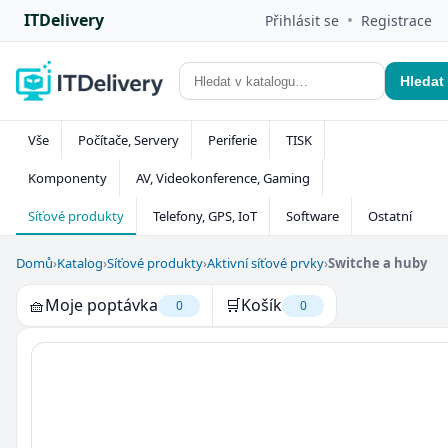
ITDelivery
•
Přihlásit se
Registrace
Hledat
Vše
Počítače, Servery
Periferie
TISK
Komponenty
AV, Videokonference, Gaming
Síťové produkty
Telefony, GPS, IoT
Software
Ostatní
Domů
›
Katalog
›
Síťové produkty
›
Aktivní síťové prvky
›
Switche a huby
🧺
Moje poptávka
🛒
Košík
0
0