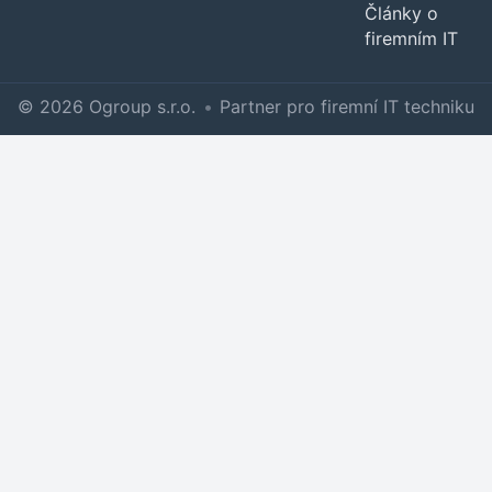
Články o
firemním IT
© 2026 Ogroup s.r.o.
•
Partner pro firemní IT techniku