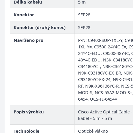
Délka kabelu
5 m
Konektor
SFP28
Konektor (druhý konec)
SFP28
Navrženo pro
P/N: C9400-SUP-1XL-Y, C94
1XL-Y=, C9500-24Y4C-E=, C
24Y4C-EDU, C9500-48Y4C, 
48Y4C-EDU, N3K-C34180YC
C34180YC=, N3K-C36180YC-
N9K-C93180YC-EX_BR, N9K
C93180YC-EX-24, N9K-C931
RF, N9K-X96136YC-R, NCS-
MOD-S, NCS-55A2-MOD-S=,
6454, UCS-FI-6454=
Popis výrobku
Cisco Active Optical Cable -
kabel - 5 m - 5 m
Technologie
Optické vlákno