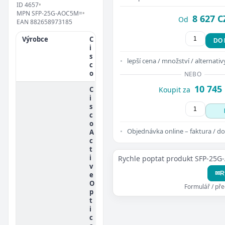
ID
4657
•
MPN
SFP-25G-AOC5M=
•
8 627 C
Od
EAN
882658973185
Výrobce
C
DO
i
s
lepší cena / množství / alternativ
c
o
NEBO
10 745
C
Koupit za
i
s
c
o
Objednávka online – faktura / do
A
c
t
i
Rychle poptat produkt SFP-25
v
✉
R
e
O
Formulář / př
p
t
i
c