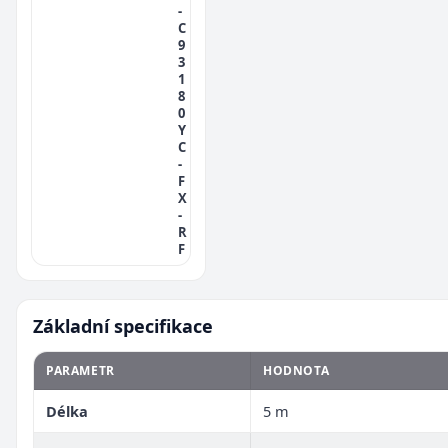
-
C
9
3
1
8
0
Y
C
-
F
X
-
R
F
Základní specifikace
PARAMETR
HODNOTA
Délka
5 m