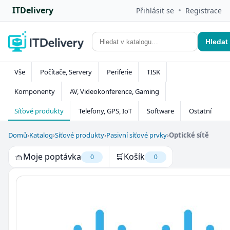
ITDelivery
•
Přihlásit se
Registrace
Hledat
Vše
Počítače, Servery
Periferie
TISK
Komponenty
AV, Videokonference, Gaming
Síťové produkty
Telefony, GPS, IoT
Software
Ostatní
Domů
›
Katalog
›
Síťové produkty
›
Pasivní síťové prvky
›
Optické sítě
🧺
Moje poptávka
🛒
Košík
0
0