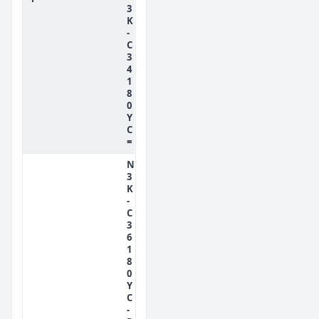
3
K
-
C
3
4
1
8
0
Y
C
=
N
3
K
-
C
3
6
1
8
0
Y
C
-