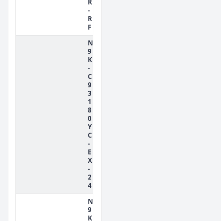
R
-
R
F
N
9
K
-
C
9
3
1
8
0
Y
C
-
E
X
-
2
4
N
9
K