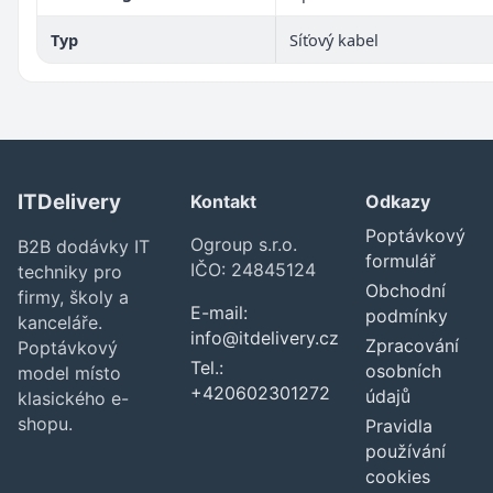
Typ
Síťový kabel
ITDelivery
Kontakt
Odkazy
Poptávkový
Ogroup s.r.o.
B2B dodávky IT
formulář
IČO: 24845124
techniky pro
Obchodní
firmy, školy a
E-mail:
podmínky
kanceláře.
info@itdelivery.cz
Zpracování
Poptávkový
Tel.:
osobních
model místo
+420602301272
údajů
klasického e-
shopu.
Pravidla
používání
cookies