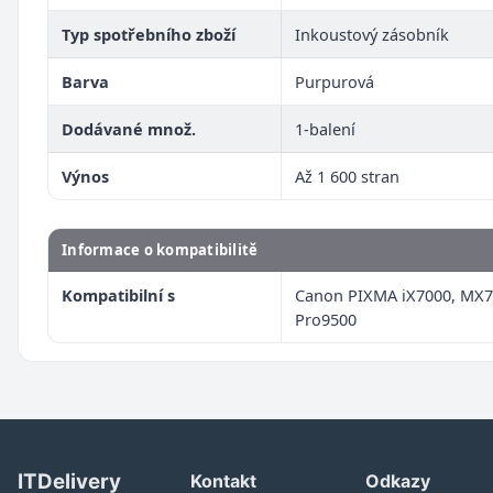
Typ spotřebního zboží
Inkoustový zásobník
Barva
Purpurová
Dodávané množ.
1-balení
Výnos
Až 1 600 stran
Informace o kompatibilitě
Kompatibilní s
Canon PIXMA iX7000, MX7
Pro9500
ITDelivery
Kontakt
Odkazy