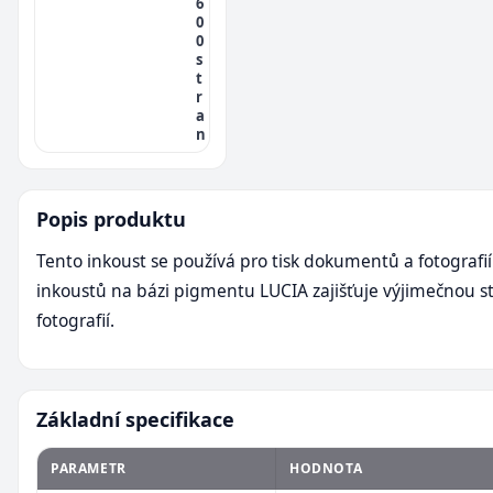
6
0
0
s
t
r
a
n
Popis produktu
Tento inkoust se používá pro tisk dokumentů a fotografi
inkoustů na bázi pigmentu LUCIA zajišťuje výjimečnou st
fotografií.
Základní specifikace
PARAMETR
HODNOTA