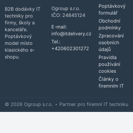
Poptávkový
Ogroup s.r.o.
B2B dodávky IT
formulář
IČO: 24845124
techniky pro
Obchodní
firmy, školy a
E-mail:
podmínky
kanceláře.
info@itdelivery.cz
Zpracování
Poptávkový
Tel.:
osobních
model místo
+420602301272
údajů
klasického e-
shopu.
Pravidla
používání
cookies
Články o
firemním IT
© 2026 Ogroup s.r.o.
•
Partner pro firemní IT techniku