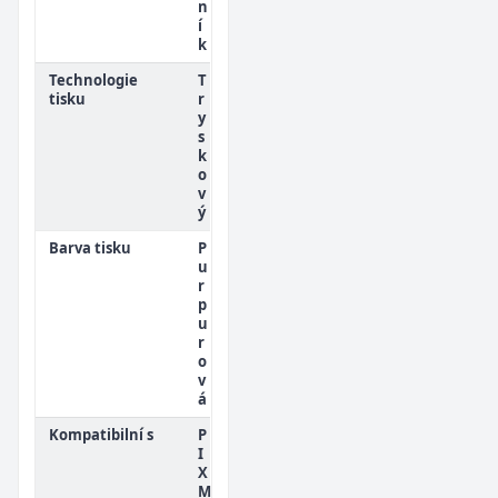
n
í
k
Technologie
T
tisku
r
y
s
k
o
v
ý
Barva tisku
P
u
r
p
u
r
o
v
á
Kompatibilní s
P
I
X
M