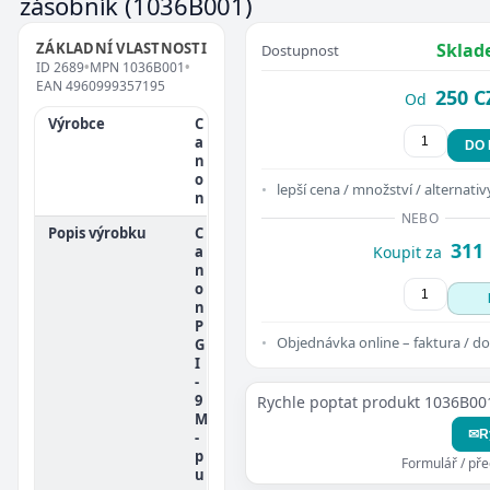
zásobník
(1036B001)
ZÁKLADNÍ VLASTNOSTI
Sklad
Dostupnost
ID
2689
•
MPN
1036B001
•
EAN
4960999357195
250 C
Od
Výrobce
C
a
DO
n
o
lepší cena / množství / alternativ
n
NEBO
Popis výrobku
C
311
a
Koupit za
n
o
n
P
Objednávka online – faktura / do
G
I
-
9
Rychle poptat produkt 1036B00
M
✉
R
-
p
Formulář / př
u