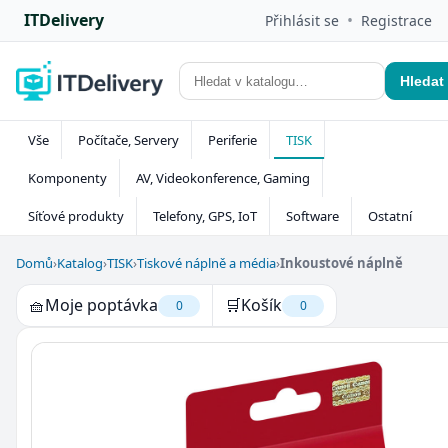
ITDelivery
•
Přihlásit se
Registrace
Hledat
Vše
Počítače, Servery
Periferie
TISK
Komponenty
AV, Videokonference, Gaming
Síťové produkty
Telefony, GPS, IoT
Software
Ostatní
Domů
›
Katalog
›
TISK
›
Tiskové náplně a média
›
Inkoustové náplně
🧺
Moje poptávka
🛒
Košík
0
0