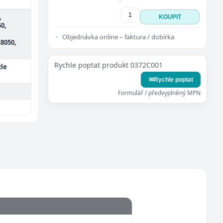
,
KOUPIT
0,
,
Objednávka online – faktura / dobírka
S8050,
Rychle poptat produkt 0372C001
zle
✉
Rychle poptat
Formulář / předvyplněný MPN