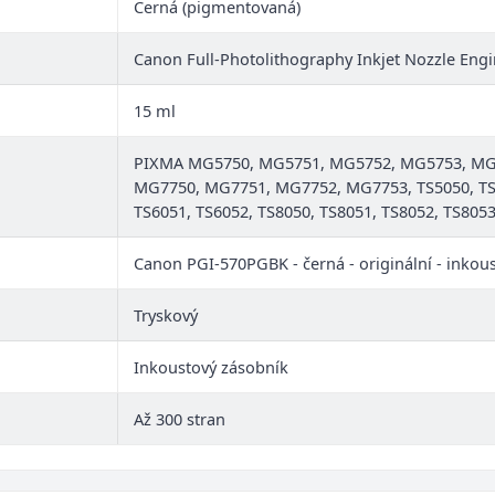
Černá (pigmentovaná)
Canon Full-Photolithography Inkjet Nozzle Engi
15 ml
PIXMA MG5750, MG5751, MG5752, MG5753, MG
MG7750, MG7751, MG7752, MG7753, TS5050, TS5
TS6051, TS6052, TS8050, TS8051, TS8052, TS8053
Canon PGI-570PGBK - černá - originální - inkou
Tryskový
Inkoustový zásobník
Až 300 stran