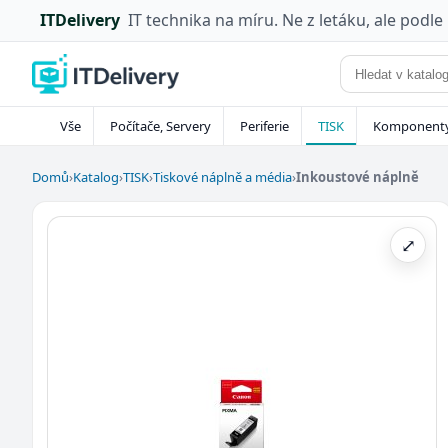
ITDelivery
IT technika na míru. Ne z letáku, ale podle
Vše
Počítače, Servery
Periferie
TISK
Komponent
Domů
›
Katalog
›
TISK
›
Tiskové náplně a média
›
Inkoustové náplně
⤢