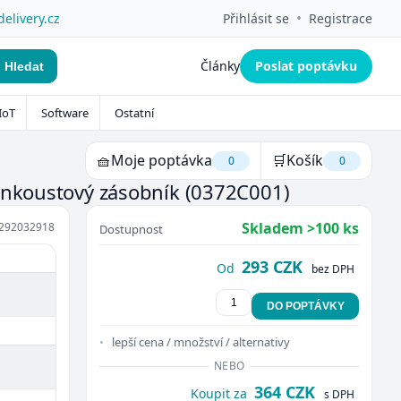
•
delivery.cz
Přihlásit se
Registrace
Články
Poslat poptávku
Hledat
IoT
Software
Ostatní
🧺
Moje poptávka
🛒
Košík
0
0
 inkoustový zásobník
(0372C001)
Skladem >100 ks
292032918
Dostupnost
293 CZK
Od
bez DPH
DO POPTÁVKY
lepší cena / množství / alternativy
NEBO
364 CZK
Koupit za
s DPH