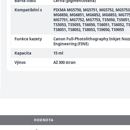
Barva tisku
Černá (pigmentovaná)
Kompatibilní s
PIXMA MG5750, MG5751, MG5752, MG5753
MG6850, MG6851, MG6852, MG6853, MG775
MG7751, MG7752, MG7753, TS5050, TS5051
TS5053, TS5055, TS6050, TS6051, TS6052, T
TS8051, TS8052, TS8053, TS9050, TS9055
Funkce kazety
Canon Full-Photolithography Inkjet Noz
Engineering (FINE)
Kapacita
15 ml
Výnos
Až 300 stran
HODNOTA