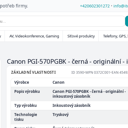
 potřeb firmy.
+420602301272
•
info@it
y
AV, Videokonference, Gaming
Síťové produkty
Telefony, GPS, 
Canon PGI-570PGBK - černá - originální -
ZÁKLADNÍ VLASTNOSTI
ID
3590
•
MPN
0372C001
•
EAN
4549
Výrobce
Canon
Popis výrobku
Canon PGI-570PGBK - černá - originální -
inkoustový zásobník
Typ výrobku
Inkoustový zásobník
Technologie
Tryskový
tisku