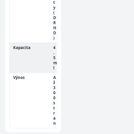
t
y
(
D
R
H
D
)
Kapacita
4
.
5
m
l
Výnos
A
ž
3
0
0
s
t
r
a
n