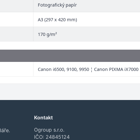
Fotografický papír
A3 (297 x 420 mm)
170 g/m²
Canon i6500, 9100, 9950 ¦ Canon PIXMA iX7000
Kontakt
Ogroup s.r.o.
láře.
IČO: 24845124