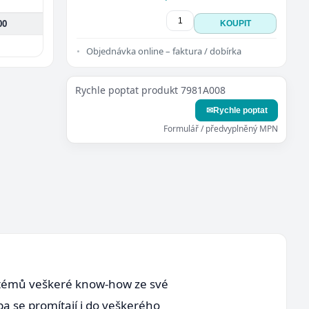
00
KOUPIT
Objednávka online – faktura / dobírka
Rychle poptat produkt 7981A008
✉
Rychle poptat
Formulář / předvyplněný MPN
ystémů veškeré know-how ze své
ba se promítají i do veškerého