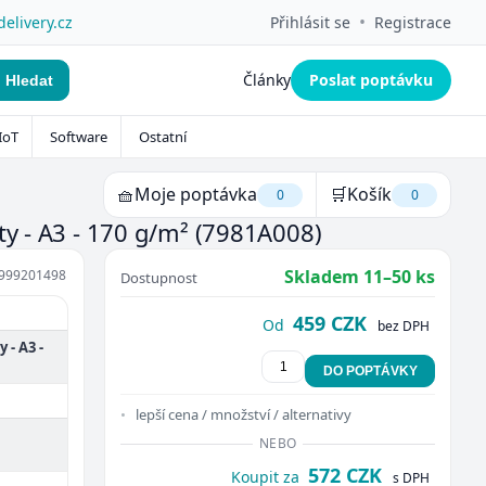
•
delivery.cz
Přihlásit se
Registrace
Články
Poslat poptávku
Hledat
IoT
Software
Ostatní
🧺
Moje poptávka
🛒
Košík
0
0
ty - A3 - 170 g/m²
(7981A008)
Skladem 11–50 ks
999201498
Dostupnost
459 CZK
Od
bez DPH
 - A3 -
DO POPTÁVKY
lepší cena / množství / alternativy
NEBO
572 CZK
Koupit za
s DPH