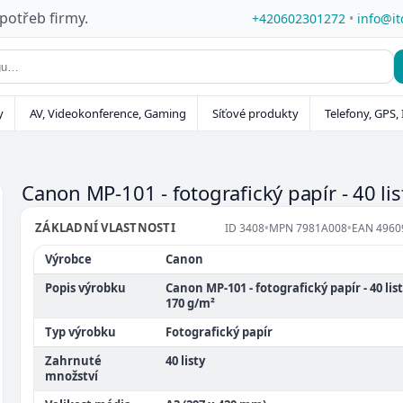
 potřeb firmy.
+420602301272
•
info@it
y
AV, Videokonference, Gaming
Síťové produkty
Telefony, GPS, 
Canon MP-101 - fotografický papír - 40 lis
ZÁKLADNÍ VLASTNOSTI
ID
3408
•
MPN
7981A008
•
EAN
4960
Výrobce
Canon
Popis výrobku
Canon MP-101 - fotografický papír - 40 listy
170 g/m²
Typ výrobku
Fotografický papír
Zahrnuté
40 listy
množství