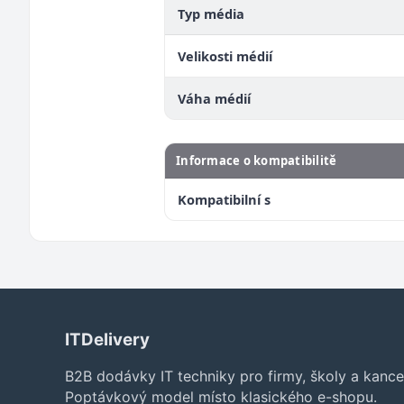
Typ média
Velikosti médií
Váha médií
Informace o kompatibilitě
Kompatibilní s
ITDelivery
B2B dodávky IT techniky pro firmy, školy a kance
Poptávkový model místo klasického e-shopu.