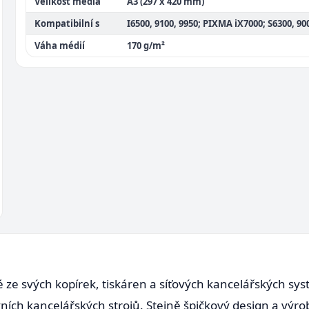
Velikost média
A3 (297 x 420 mm)
Kompatibilní s
I6500, 9100, 9950; PIXMA iX7000; S6300, 90
Váha médií
170 g/m²
é ze svých kopírek, tiskáren a síťových kancelářských s
vních kancelářských strojů. Stejně špičkový design a výro