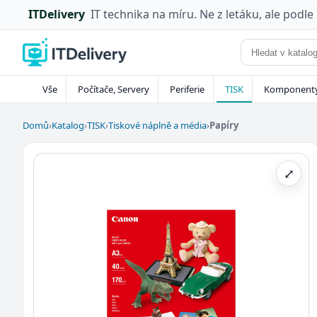
ITDelivery
IT technika na míru. Ne z letáku, ale podle
Vše
Počítače, Servery
Periferie
TISK
Komponent
Domů
›
Katalog
›
TISK
›
Tiskové náplně a média
›
Papíry
⤢