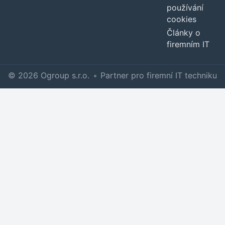
používání
cookies
Články o
firemním IT
© 2026 Ogroup s.r.o.
•
Partner pro firemní IT techniku