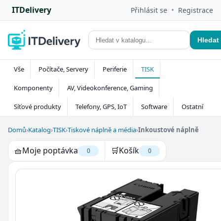
ITDelivery
•
Přihlásit se
Registrace
Hledat
Vše
Počítače, Servery
Periferie
TISK
Komponenty
AV, Videokonference, Gaming
Síťové produkty
Telefony, GPS, IoT
Software
Ostatní
Domů
›
Katalog
›
TISK
›
Tiskové náplně a média
›
Inkoustové náplně
🧺
Moje poptávka
🛒
Košík
0
0