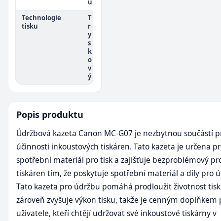
u
Technologie
T
tisku
r
y
s
k
o
v
ý
Popis produktu
Údržbová kazeta Canon MC-G07 je nezbytnou součástí p
účinnosti inkoustových tiskáren. Tato kazeta je určena p
spotřební materiál pro tisk a zajišťuje bezproblémový pr
tiskáren tím, že poskytuje spotřební materiál a díly pro 
Tato kazeta pro údržbu pomáhá prodloužit životnost tisk
zároveň zvyšuje výkon tisku, takže je cenným doplňkem 
uživatele, kteří chtějí udržovat své inkoustové tiskárny v