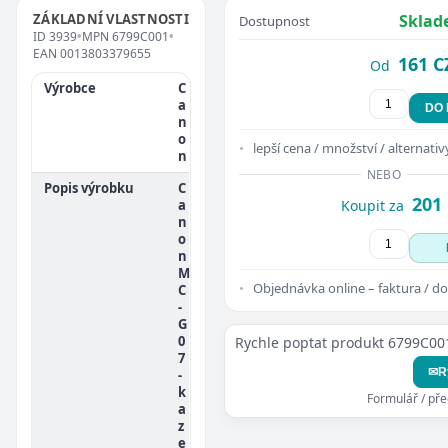
ZÁKLADNÍ VLASTNOSTI
Sklad
Dostupnost
ID
3939
•
MPN
6799C001
•
EAN
0013803379655
161 C
Od
Výrobce
C
a
DO
n
o
lepší cena / množství / alternativ
n
NEBO
Popis výrobku
C
201
a
Koupit za
n
o
n
M
Objednávka online – faktura / do
C
-
G
0
Rychle poptat produkt 6799C00
7
✉
R
-
k
Formulář / př
a
z
e