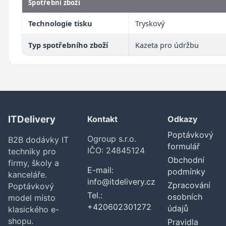
Spotřební zboží
Technologie tisku
Tryskový
Typ spotřebního zboží
Kazeta pro údržbu
ITDelivery
Kontakt
Odkazy
Poptávkový
Ogroup s.r.o.
B2B dodávky IT
formulář
IČO: 24845124
techniky pro
Obchodní
firmy, školy a
E-mail:
podmínky
kanceláře.
info@itdelivery.cz
Zpracování
Poptávkový
Tel.:
osobních
model místo
+420602301272
údajů
klasického e-
shopu.
Pravidla