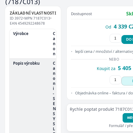
(7187C013)
ZÁKLADNÍ VLASTNOSTI
Sk
Dostupnost
ID
3972
•
MPN
7187C013
•
EAN
4549292248678
4 339 C
Od
Výrobce
C
a
DO
n
o
lepší cena / množství / alternativ
n
NEBO
Popis výrobku
C
5 405
a
Koupit za
n
o
n
i
Objednávka online – faktura / do
-
S
E
N
Rychle poptat produkt 7187C01
S
✉
R
Y
S
Formulář / př
L