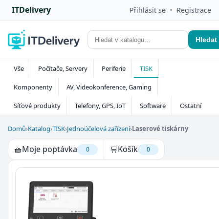
ITDelivery
•
Přihlásit se
Registrace
Hledat
Vše
Počítače, Servery
Periferie
TISK
Komponenty
AV, Videokonference, Gaming
Síťové produkty
Telefony, GPS, IoT
Software
Ostatní
Domů
›
Katalog
›
TISK
›
Jednoúčelová zařízení
›
Laserové tiskárny
🧺
Moje poptávka
🛒
Košík
0
0