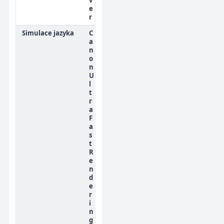
e
r
Simulace jazyka
C
a
n
o
n
U
l
t
r
a
F
a
s
t
R
e
n
d
e
r
i
n
g