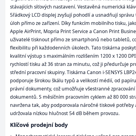
stávajících síťových nastavení. Vestavěná numerická kláv
5řádkový LCD displej zvyšují pohodlí a usnadňují správu 
úloh přímo ze zařízení. Díky funkcím mobilního tisku, jak
Apple AirPrint, Mopria Print Service a Canon Print Busi
uživatelé tisknout přímo ze smartphonů nebo tabletů, co
flexibilitu při každodenních úkolech. Tato tiskárna posky
kvalitní výstup s maximálním rozlišením 1200 x 1200 DPI
rychlostí tisku až 36 stran za minutu, což ji předurčuje p
střední pracovní skupiny. Tiskárna Canon i-SENSYS LBP2
podporuje širokou škálu typů a velikostí médií, od papír
právní dokumenty, což umožňuje všestranné zpracování
dokumentů. S měsíčním pracovním cyklem až 80 000 str
navržena tak, aby podporovala náročné tiskové potřeby 
udržovala nízkou hlučnost 54 dB během provozu.
Klíčové prodejní body