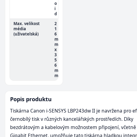
o
i
d
Max. velikost
2
média
1
(uživatelská)
6
m
m
x
3
5
6
m
m
Popis produktu
Tiskárna Canon i-SENSYS LBP243dw II je navržena pro ef
černobílý tisk v různých kancelářských prostředích. Díky
bezdrátovým a kabelovým možnostem připojení, včetně 
Gigabit Ethernet, umožňuje tato tiskárna hladkou integr