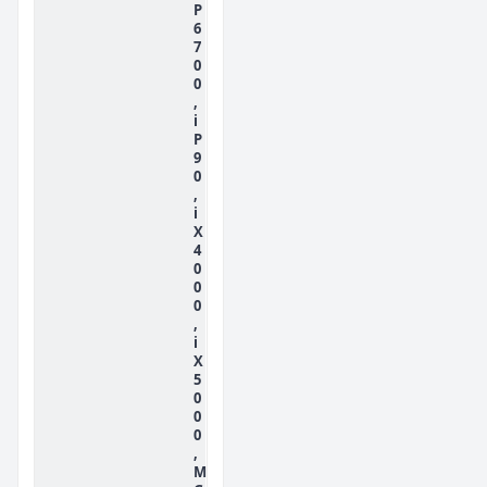
P
6
7
0
0
,
i
P
9
0
,
i
X
4
0
0
0
,
i
X
5
0
0
0
,
M