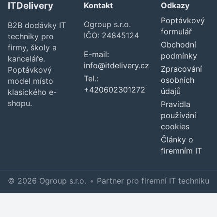
ITDelivery
Kontakt
Odkazy
Poptávkový
Ogroup s.r.o.
B2B dodávky IT
formulář
IČO: 24845124
techniky pro
Obchodní
firmy, školy a
E-mail:
podmínky
kanceláře.
info@itdelivery.cz
Zpracování
Poptávkový
Tel.:
osobních
model místo
+420602301272
údajů
klasického e-
shopu.
Pravidla
používání
cookies
Články o
firemním IT
© 2026 Ogroup s.r.o.
•
Partner pro firemní IT techniku