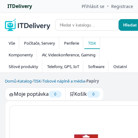
ITDelivery
•
Přihlásit se
Registrace
Hledat
Vše
Počítače, Servery
Periferie
TISK
Komponenty
AV, Videokonference, Gaming
Síťové produkty
Telefony, GPS, IoT
Software
Ostatní
Domů
›
Katalog
›
TISK
›
Tiskové náplně a média
›
Papíry
🧺
Moje poptávka
🛒
Košík
0
0