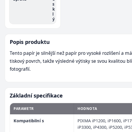
s
k
l
ý
Popis produktu
Tento papír je silnější než papír pro vysoké rozlišení a má
tiskový povrch, takže výsledné výtisky se svou kvalitou blí
fotografií.
Základní specifikace
PARAMETR
HODNOTA
Kompatibilní s
PIXMA iP1200, iP1600, iP17
iP3300, iP4300, iP5200, iP5