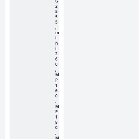
G
2
5
5
5
,
m
i
n
i
2
6
0
,
M
P
1
6
0
,
M
P
1
8
0
,
M