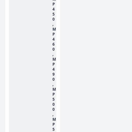
P
4
5
0
,
M
P
4
6
0
,
M
P
4
9
0
,
M
P
5
0
0
,
M
P
5