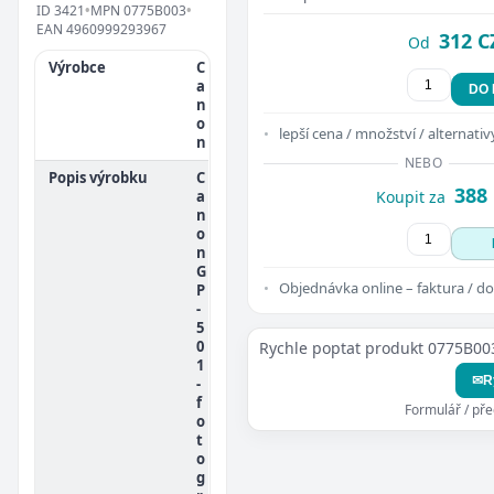
ID
3421
•
MPN
0775B003
•
EAN
4960999293967
312 C
Od
Výrobce
C
a
DO
n
o
lepší cena / množství / alternativ
n
NEBO
Popis výrobku
C
388
a
Koupit za
n
o
n
G
Objednávka online – faktura / do
P
-
5
0
Rychle poptat produkt 0775B00
1
✉
R
-
f
Formulář / př
o
t
o
g