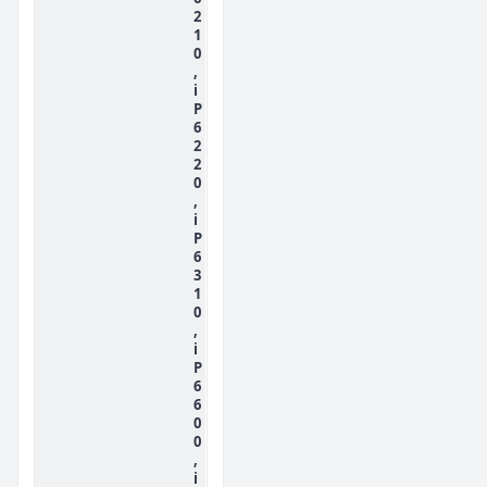
2
1
0
,
i
P
6
2
2
0
,
i
P
6
3
1
0
,
i
P
6
6
0
0
,
i