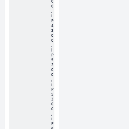
0
0
,
i
P
4
3
0
0
,
i
P
5
2
0
0
,
i
P
5
3
0
0
,
i
P
6