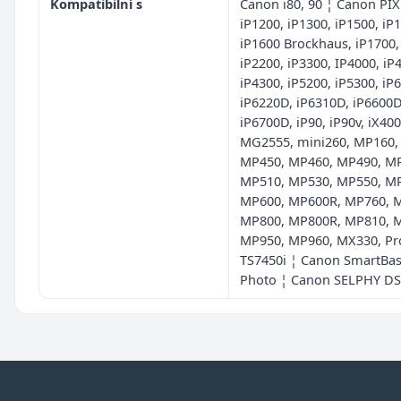
Kompatibilní s
Canon i80, 90 ¦ Canon PI
iP1200, iP1300, iP1500, iP
iP1600 Brockhaus, iP1700,
iP2200, iP3300, IP4000, iP
iP4300, iP5200, iP5300, iP
iP6220D, iP6310D, iP6600D
iP6700D, iP90, iP90v, iX400
MG2555, mini260, MP160,
MP450, MP460, MP490, M
MP510, MP530, MP550, M
MP600, MP600R, MP760, 
MP800, MP800R, MP810, 
MP950, MP960, MX330, Pr
TS7450i ¦ Canon SmartBa
Photo ¦ Canon SELPHY D