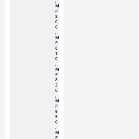
,
M
P
8
0
0
,
M
P
8
1
0
,
M
P
8
3
0
,
M
P
9
5
0
,
M
P