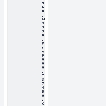
9
6
0
,
M
X
3
3
0
,
P
r
o
9
0
0
0
,
T
S
7
4
5
0
;
C