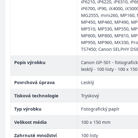
iP6210, iP6220, iP6310, iP6
iP6700, iP90, iX4000, iX500
MG2555, mini260, MP160, 
MP450, MP460, MP490, MP
MP510, MP530, MP550, MP
MP600, MP800, MP810, MP
MP950, MP960, MX330, Pro
TS7450; Canon SELPHY DS
Popis výrobku
Canon GP-501 - fotografick
lesklý - 100 listy - 100 x 1
Povrchová úprava
Lesklý
Tisková technologie
Tryskový
Typ výrobku
Fotografický papír
Velikost média
100 x 150 mm
Zahrnuté množství
100 listy