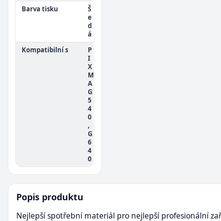
Barva tisku
Š
e
d
á
Kompatibilní s
P
I
X
M
A
G
5
4
0
,
G
6
4
0
Popis produktu
Nejlepší spotřební materiál pro nejlepší profesionální zař