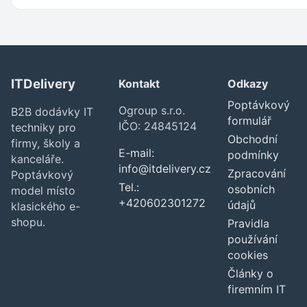
ITDelivery
Kontakt
Odkazy
Poptávkový
Ogroup s.r.o.
B2B dodávky IT
formulář
IČO: 24845124
techniky pro
Obchodní
firmy, školy a
E-mail:
podmínky
kanceláře.
info@itdelivery.cz
Zpracování
Poptávkový
Tel.:
osobních
model místo
+420602301272
údajů
klasického e-
shopu.
Pravidla
používání
cookies
Články o
firemním IT