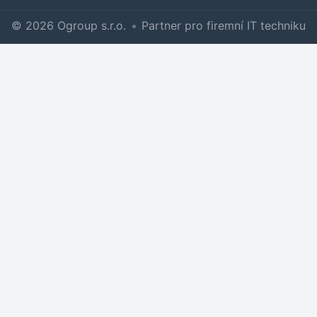
© 2026 Ogroup s.r.o.
•
Partner pro firemní IT techniku