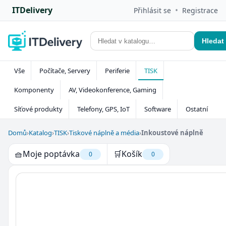
ITDelivery
•
Přihlásit se
Registrace
Hledat
Vše
Počítače, Servery
Periferie
TISK
Komponenty
AV, Videokonference, Gaming
Síťové produkty
Telefony, GPS, IoT
Software
Ostatní
Domů
›
Katalog
›
TISK
›
Tiskové náplně a média
›
Inkoustové náplně
🧺
Moje poptávka
🛒
Košík
0
0