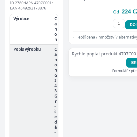
ID
2780
•
MPN
4707C001
•
EAN
4549292178876
224 C
Od
Výrobce
C
a
DO
n
o
lepší cena / množství / alternativ
n
Popis výrobku
C
Rychle poptat produkt 4707C00
a
n
✉
R
o
n
Formulář / př
G
I
4
3
G
Y
-
š
e
d
á
-