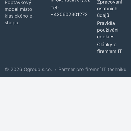
Zpracování
Poptávkový
Tel.:
osobních
model místo
+420602301272
údajů
klasického e-
shopu.
Pravidla
používání
cookies
Články o
firemním IT
© 2026 Ogroup s.r.o.
•
Partner pro firemní IT techniku