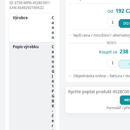
ID
3730
•
MPN
4528C001
•
EAN
4549292169522
192 C
Od
Výrobce
C
a
DO
n
o
lepší cena / množství / alternativ
n
NEBO
Popis výrobku
C
238
a
Koupit za
n
o
n
G
Objednávka online – faktura / do
I
4
1
P
Rychle poptat produkt 4528C00
G
✉
R
B
K
Formulář / př
-
č
e
r