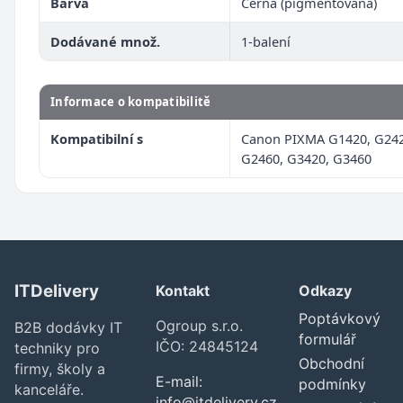
Barva
Černá (pigmentovaná)
Dodávané množ.
1-balení
Informace o kompatibilitě
Kompatibilní s
Canon PIXMA G1420, G242
G2460, G3420, G3460
ITDelivery
Kontakt
Odkazy
Poptávkový
Ogroup s.r.o.
B2B dodávky IT
formulář
IČO: 24845124
techniky pro
Obchodní
firmy, školy a
E-mail:
podmínky
kanceláře.
info@itdelivery.cz