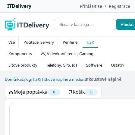
ITDelivery
•
Přihlásit se
Registrace
Hledat
Vše
Počítače, Servery
Periferie
TISK
Komponenty
AV, Videokonference, Gaming
Síťové produkty
Telefony, GPS, IoT
Software
Ostatní
Domů
›
Katalog
›
TISK
›
Tiskové náplně a média
›
Inkoustové náplně
🧺
Moje poptávka
🛒
Košík
0
0