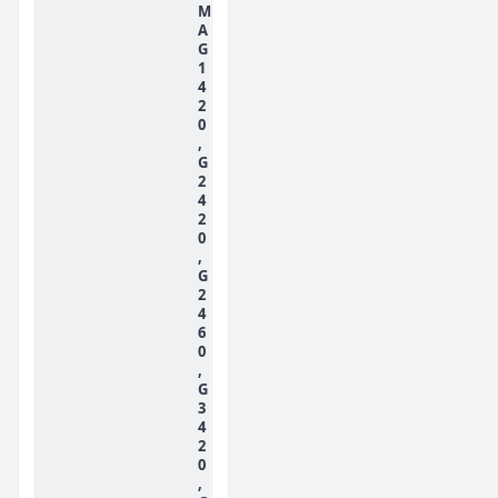
M
A
G
1
4
2
0
,
G
2
4
2
0
,
G
2
4
6
0
,
G
3
4
2
0
,