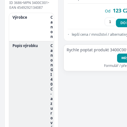
ID
3686
•
MPN
3400C001
•
EAN
4549292134087
123 C
Od
Výrobce
C
a
DO
n
o
lepší cena / množství / alternativ
n
Popis výrobku
C
Rychle poptat produkt 3400C00
a
n
✉
R
o
n
Formulář / př
G
I
4
0
C
-
a
z
u
r
o
v