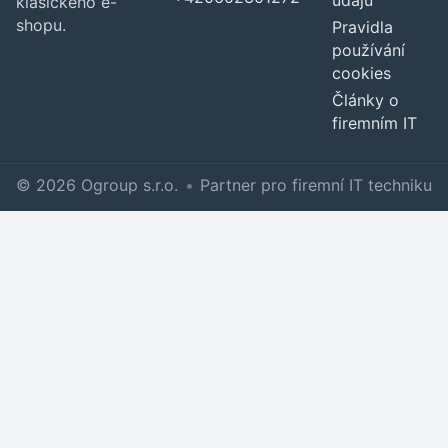
údajů
klasického e-
shopu.
Pravidla
používání
cookies
Články o
firemním IT
© 2026 Ogroup s.r.o.
•
Partner pro firemní IT techniku