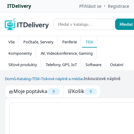
ITDelivery
•
Přihlásit se
Registrace
Hledat
Vše
Počítače, Servery
Periferie
TISK
Komponenty
AV, Videokonference, Gaming
Síťové produkty
Telefony, GPS, IoT
Software
Ostatní
Domů
›
Katalog
›
TISK
›
Tiskové náplně a média
›
Inkoustové náplně
🧺
Moje poptávka
🛒
Košík
0
0