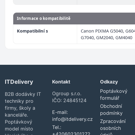
Informace o kompatibilitě
Kompatibilní s
Canon PIXMA G5040, G604
G7040, GM2040, GM4040
ITDelivery
Kontakt
Odkazy
Poptávkový
Ogroup s.r.o.
B2B dodávky IT
formulář
IČO: 24845124
techniky pro
Obchodní
firmy, školy a
E-mail:
podmínky
kanceláře.
info@itdelivery.cz
Zpracování
Poptávkový
Tel.:
osobních
model místo
+420602301272