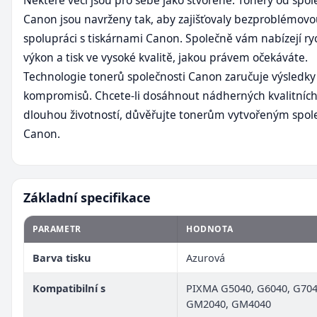
Některé věci jsou pro sebe jako stvořené. Tonery od spol
Canon jsou navrženy tak, aby zajišťovaly bezproblémov
spolupráci s tiskárnami Canon. Společně vám nabízejí ryc
výkon a tisk ve vysoké kvalitě, jakou právem očekáváte.
Technologie tonerů společnosti Canon zaručuje výsledky
kompromisů. Chcete-li dosáhnout nádherných kvalitních 
dlouhou životností, důvěřujte tonerům vytvořeným spol
Canon.
Základní specifikace
PARAMETR
HODNOTA
Barva tisku
Azurová
Kompatibilní s
PIXMA G5040, G6040, G704
GM2040, GM4040