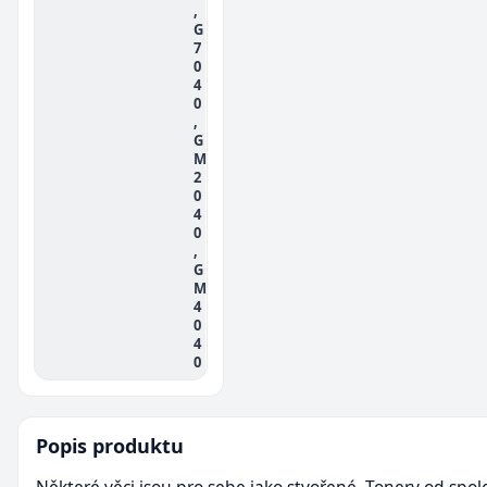
,
G
7
0
4
0
,
G
M
2
0
4
0
,
G
M
4
0
4
0
Popis produktu