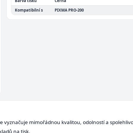
Barva tisku
Černá
Kompatibilní s
PIXMA PRO-200
se vyznačuje mimořádnou kvalitou, odolností a spolehliv
kladů na tisk.