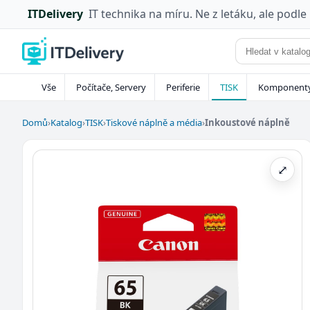
ITDelivery
IT technika na míru. Ne z letáku, ale podle
Vše
Počítače, Servery
Periferie
TISK
Komponent
Domů
›
Katalog
›
TISK
›
Tiskové náplně a média
›
Inkoustové náplně
⤢