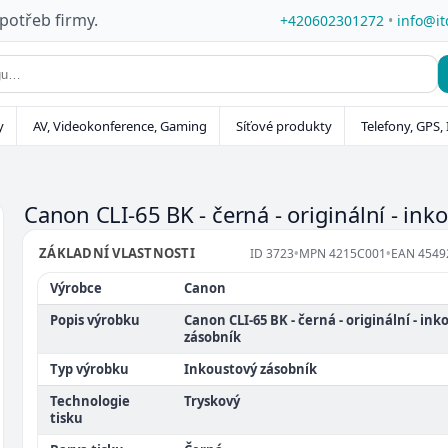
 potřeb firmy.
+420602301272
•
info@it
y
AV, Videokonference, Gaming
Síťové produkty
Telefony, GPS, 
Canon CLI-65 BK - černá - originální - in
ZÁKLADNÍ VLASTNOSTI
ID
3723
•
MPN
4215C001
•
EAN
4549
Výrobce
Canon
Popis výrobku
Canon CLI-65 BK - černá - originální - ink
zásobník
Typ výrobku
Inkoustový zásobník
Technologie
Tryskový
tisku