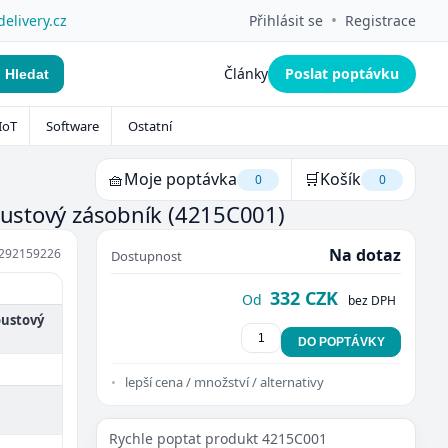
•
delivery.cz
Přihlásit se
Registrace
Články
Poslat poptávku
Hledat
IoT
Software
Ostatní
🧺
Moje poptávka
🛒
Košík
0
0
koustový zásobník
(4215C001)
Na dotaz
292159226
Dostupnost
332 CZK
Od
bez DPH
oustový
DO POPTÁVKY
lepší cena / množství / alternativy
Rychle poptat produkt 4215C001