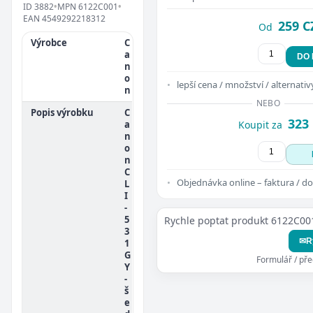
ID
3882
•
MPN
6122C001
•
EAN
4549292218312
259 C
Od
Výrobce
C
a
DO
n
o
lepší cena / množství / alternativ
n
NEBO
Popis výrobku
C
323
a
Koupit za
n
o
n
C
Objednávka online – faktura / do
L
I
-
5
Rychle poptat produkt 6122C00
3
✉
R
1
G
Formulář / př
Y
-
š
e