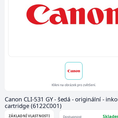
Klikni na obrázek pro zvětšení.
Canon CLI-531 GY - šedá - originální - ink
cartridge
(6122C001)
ZÁKLADNÍ VLASTNOSTI
Sklade
Dostupnost