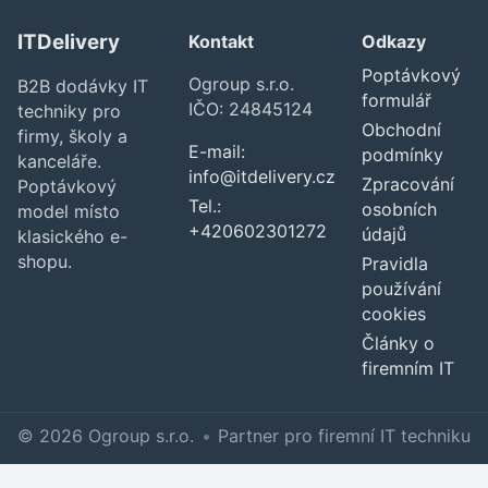
ITDelivery
Kontakt
Odkazy
Poptávkový
Ogroup s.r.o.
B2B dodávky IT
formulář
IČO: 24845124
techniky pro
Obchodní
firmy, školy a
E-mail:
podmínky
kanceláře.
info@itdelivery.cz
Zpracování
Poptávkový
Tel.:
osobních
model místo
+420602301272
údajů
klasického e-
shopu.
Pravidla
používání
cookies
Články o
firemním IT
© 2026 Ogroup s.r.o.
•
Partner pro firemní IT techniku