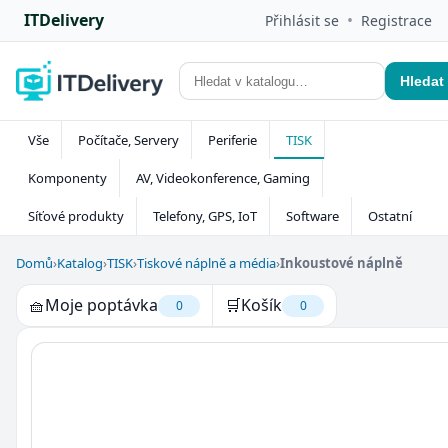
ITDelivery
•
Přihlásit se
Registrace
Hledat
Vše
Počítače, Servery
Periferie
TISK
Komponenty
AV, Videokonference, Gaming
Síťové produkty
Telefony, GPS, IoT
Software
Ostatní
Domů
›
Katalog
›
TISK
›
Tiskové náplně a média
›
Inkoustové náplně
🧺
Moje poptávka
🛒
Košík
0
0