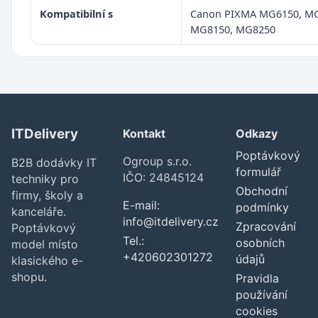
Kompatibilní s
Canon PIXMA MG6150, M
MG8150, MG8250
ITDelivery
Kontakt
Odkazy
Poptávkový
Ogroup s.r.o.
B2B dodávky IT
formulář
IČO: 24845124
techniky pro
Obchodní
firmy, školy a
E-mail:
podmínky
kanceláře.
info@itdelivery.cz
Zpracování
Poptávkový
Tel.:
osobních
model místo
+420602301272
údajů
klasického e-
shopu.
Pravidla
používání
cookies