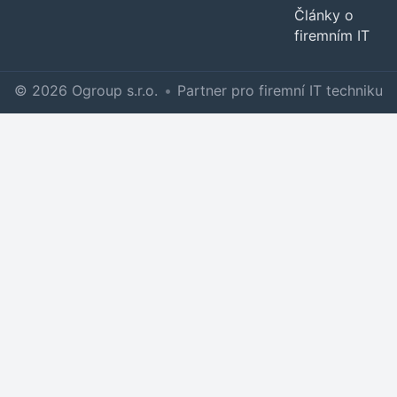
Články o
firemním IT
© 2026 Ogroup s.r.o.
•
Partner pro firemní IT techniku