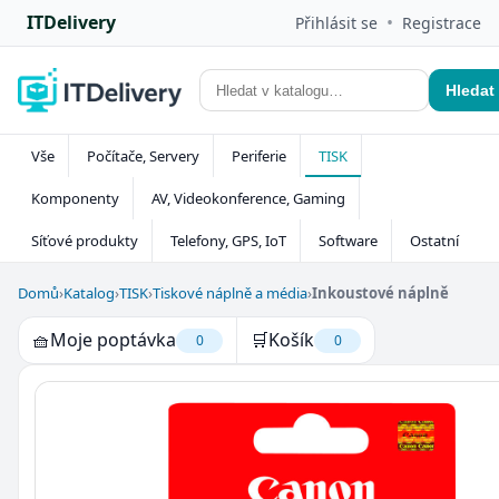
ITDelivery
•
Přihlásit se
Registrace
Hledat
Vše
Počítače, Servery
Periferie
TISK
Komponenty
AV, Videokonference, Gaming
Síťové produkty
Telefony, GPS, IoT
Software
Ostatní
Domů
›
Katalog
›
TISK
›
Tiskové náplně a média
›
Inkoustové náplně
🧺
Moje poptávka
🛒
Košík
0
0