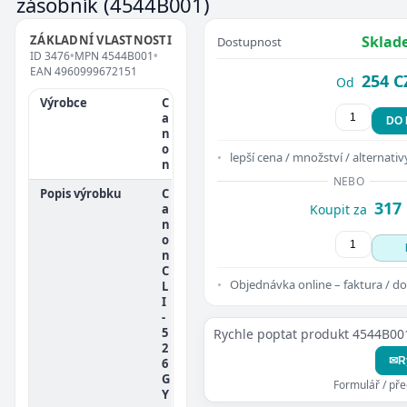
zásobník
(4544B001)
ZÁKLADNÍ VLASTNOSTI
Sklad
Dostupnost
ID
3476
•
MPN
4544B001
•
EAN
4960999672151
254 C
Od
Výrobce
C
a
DO
n
o
lepší cena / množství / alternativ
n
NEBO
Popis výrobku
C
317
a
Koupit za
n
o
n
C
Objednávka online – faktura / do
L
I
-
5
Rychle poptat produkt 4544B00
2
✉
R
6
G
Formulář / př
Y