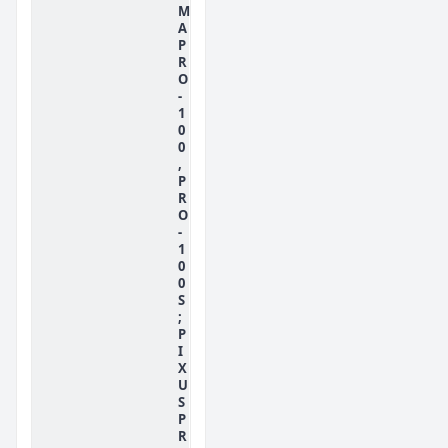
M
A
P
R
O
-
1
0
0
,
P
R
O
-
1
0
0
S
;
P
I
X
U
S
P
R