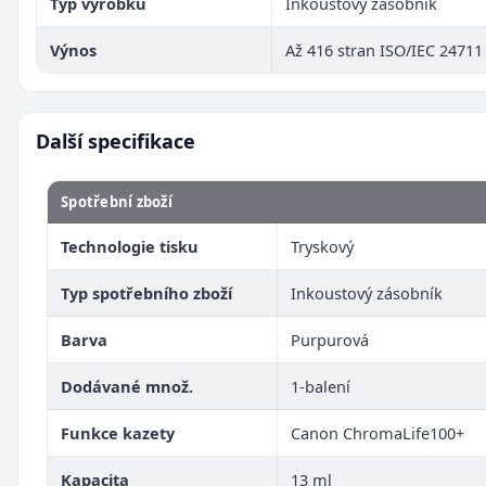
Typ výrobku
Inkoustový zásobník
Výnos
Až 416 stran ISO/IEC 24711
Další specifikace
Spotřební zboží
Technologie tisku
Tryskový
Typ spotřebního zboží
Inkoustový zásobník
Barva
Purpurová
Dodávané množ.
1-balení
Funkce kazety
Canon ChromaLife100+
Kapacita
13 ml