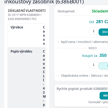
inkoustový zásobník
(6386B001)
ZÁKLADNÍ VLASTNOSTI
Skladem
Dostupnost
ID
3517
•
MPN
6386B001
•
EAN
4960999901763
281 C
Od
Výrobce
C
a
DO
n
o
lepší cena / množství / alternativ
n
NEBO
Popis výrobku
C
350
a
Koupit za
n
o
n
C
Objednávka online – faktura / do
L
I
-
4
Rychle poptat produkt 6386B00
2
✉
R
M
-
Formulář / př
p