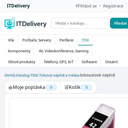
ITDelivery
•
Přihlásit se
Registrace
Hledat
Vše
Počítače, Servery
Periferie
TISK
Komponenty
AV, Videokonference, Gaming
Síťové produkty
Telefony, GPS, IoT
Software
Ostatní
Domů
›
Katalog
›
TISK
›
Tiskové náplně a média
›
Inkoustové náplně
🧺
Moje poptávka
🛒
Košík
0
0