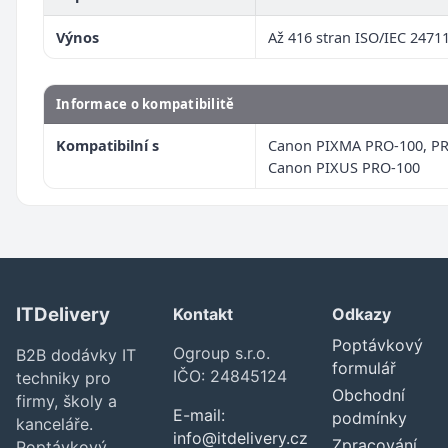
Výnos
Až 416 stran ISO/IEC 2471
Informace o kompatibilitě
Kompatibilní s
Canon PIXMA PRO-100, PR
Canon PIXUS PRO-100
ITDelivery
Kontakt
Odkazy
Poptávkový
Ogroup s.r.o.
B2B dodávky IT
formulář
IČO: 24845124
techniky pro
Obchodní
firmy, školy a
E-mail:
podmínky
kanceláře.
info@itdelivery.cz
Zpracování
Poptávkový