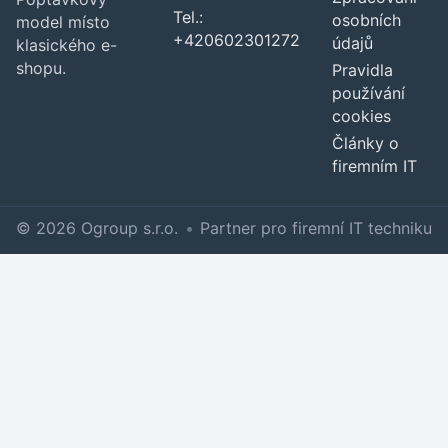
Tel.:
osobních
model místo
+420602301272
údajů
klasického e-
shopu.
Pravidla
používání
cookies
Články o
firemním IT
© 2026 Ogroup s.r.o.
•
Partner pro firemní IT techniku