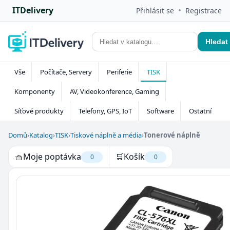
ITDelivery
•
Přihlásit se
Registrace
Hledat
Vše
Počítače, Servery
Periferie
TISK
Komponenty
AV, Videokonference, Gaming
Síťové produkty
Telefony, GPS, IoT
Software
Ostatní
Domů
›
Katalog
›
TISK
›
Tiskové náplně a média
›
Tonerové náplně
🧺
Moje poptávka
🛒
Košík
0
0