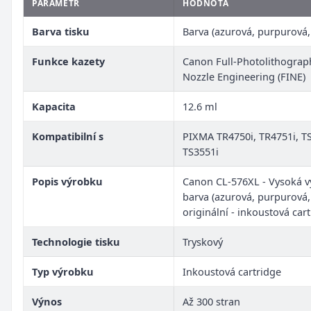
PARAMETR
HODNOTA
Barva tisku
Barva (azurová, purpurová, 
Funkce kazety
Canon Full-Photolithograph
Nozzle Engineering (FINE)
Kapacita
12.6 ml
Kompatibilní s
PIXMA TR4750i, TR4751i, TS
TS3551i
Popis výrobku
Canon CL-576XL - Vysoká vý
barva (azurová, purpurová, 
originální - inkoustová car
Technologie tisku
Tryskový
Typ výrobku
Inkoustová cartridge
Výnos
Až 300 stran