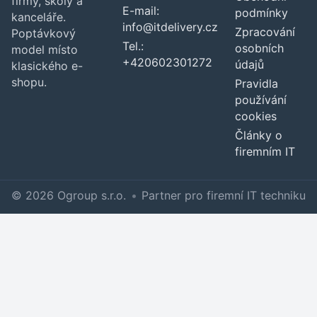
firmy, školy a
E-mail:
podmínky
kanceláře.
info@itdelivery.cz
Zpracování
Poptávkový
Tel.:
osobních
model místo
+420602301272
údajů
klasického e-
shopu.
Pravidla
používání
cookies
Články o
firemním IT
© 2026 Ogroup s.r.o.
•
Partner pro firemní IT techniku