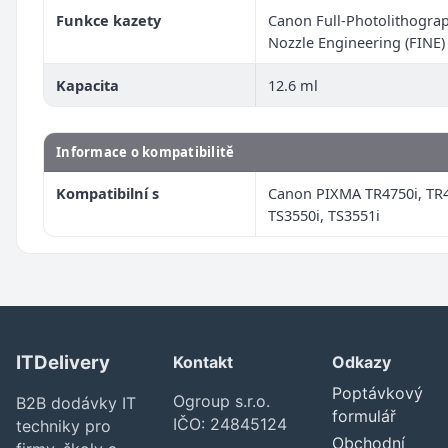
Funkce kazety
Canon Full-Photolithograp
Nozzle Engineering (FINE)
Kapacita
12.6 ml
Informace o kompatibilitě
Kompatibilní s
Canon PIXMA TR4750i, TR4
TS3550i, TS3551i
ITDelivery
Kontakt
Odkazy
Poptávkový
Ogroup s.r.o.
B2B dodávky IT
formulář
IČO: 24845124
techniky pro
Obchodní