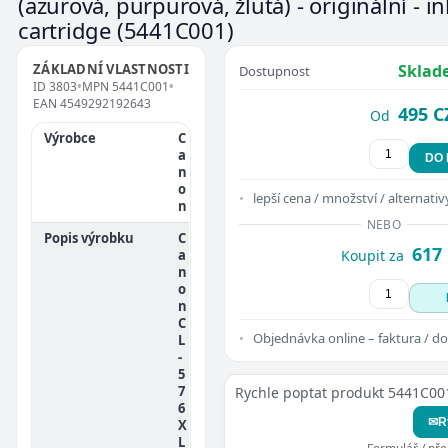
(azurová, purpurová, žlutá) - originální - 
cartridge
(5441C001)
ZÁKLADNÍ VLASTNOSTI
Sklad
Dostupnost
ID
3803
•
MPN
5441C001
•
EAN
4549292192643
495 C
Od
Výrobce
C
a
DO
n
o
lepší cena / množství / alternativ
n
NEBO
Popis výrobku
C
617
a
Koupit za
n
o
n
C
Objednávka online – faktura / do
L
-
5
7
Rychle poptat produkt 5441C00
6
✉
R
X
L