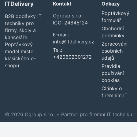
ITDelivery
Kontakt
Odkazy
Poptávkový
Ogroup s.r.o.
B2B dodávky IT
formulář
IČO: 24845124
techniky pro
Obchodní
firmy, školy a
E-mail:
podmínky
kanceláře.
info@itdelivery.cz
Zpracování
Poptávkový
Tel.:
osobních
model místo
+420602301272
údajů
klasického e-
shopu.
Pravidla
používání
cookies
Články o
firemním IT
© 2026 Ogroup s.r.o.
•
Partner pro firemní IT techniku