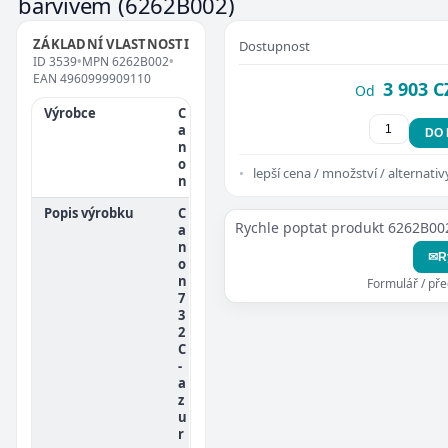
barvivem
(6262B002)
ZÁKLADNÍ VLASTNOSTI
Dostupnost
ID
3539
•
MPN
6262B002
•
EAN
4960999909110
3 903 C
Od
Výrobce
C
a
DO
n
o
lepší cena / množství / alternativ
n
Popis výrobku
C
Rychle poptat produkt 6262B00
a
n
✉
R
o
n
Formulář / př
7
3
2
C
-
a
z
u
r