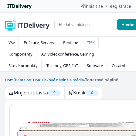
ITDelivery
•
Přihlásit se
Registrace
Hledat
Vše
Počítače, Servery
Periferie
TISK
Komponenty
AV, Videokonference, Gaming
Síťové produkty
Telefony, GPS, IoT
Software
Ostatní
Domů
›
Katalog
›
TISK
›
Tiskové náplně a média
›
Tonerové náplně
🧺
Moje poptávka
🛒
Košík
0
0