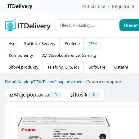
ITDelivery
•
Přihlásit se
Registrace
Hledat
Vše
Počítače, Servery
Periferie
TISK
Komponenty
AV, Videokonference, Gaming
Síťové produkty
Telefony, GPS, IoT
Software
Ostatní
Domů
›
Katalog
›
TISK
›
Tiskové náplně a média
›
Tonerové náplně
🧺
Moje poptávka
🛒
Košík
0
0