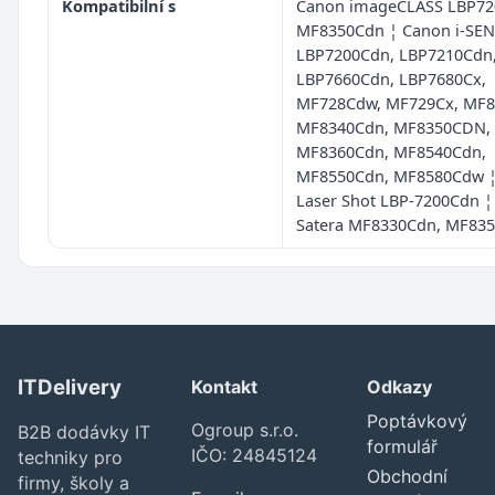
Kompatibilní s
Canon imageCLASS LBP7
MF8350Cdn ¦ Canon i-SE
LBP7200Cdn, LBP7210Cdn
LBP7660Cdn, LBP7680Cx,
MF728Cdw, MF729Cx, MF
MF8340Cdn, MF8350CDN,
MF8360Cdn, MF8540Cdn,
MF8550Cdn, MF8580Cdw 
Laser Shot LBP-7200Cdn 
Satera MF8330Cdn, MF83
ITDelivery
Kontakt
Odkazy
Poptávkový
Ogroup s.r.o.
B2B dodávky IT
formulář
IČO: 24845124
techniky pro
Obchodní
firmy, školy a