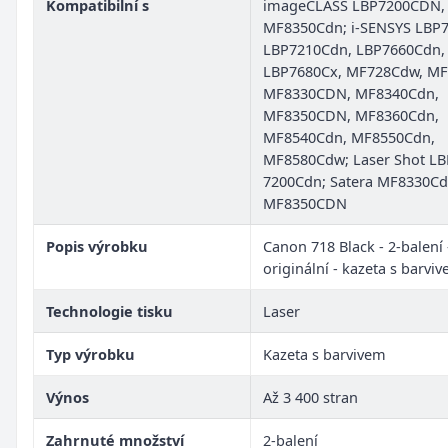
Kompatibilní s
imageCLASS LBP7200CDN,
MF8350Cdn; i-SENSYS LBP
LBP7210Cdn, LBP7660Cdn,
LBP7680Cx, MF728Cdw, MF
MF8330CDN, MF8340Cdn,
MF8350CDN, MF8360Cdn,
MF8540Cdn, MF8550Cdn,
MF8580Cdw; Laser Shot LB
7200Cdn; Satera MF8330Cd
MF8350CDN
Popis výrobku
Canon 718 Black - 2-balení 
originální - kazeta s barvi
Technologie tisku
Laser
Typ výrobku
Kazeta s barvivem
Výnos
Až 3 400 stran
Zahrnuté množství
2-balení