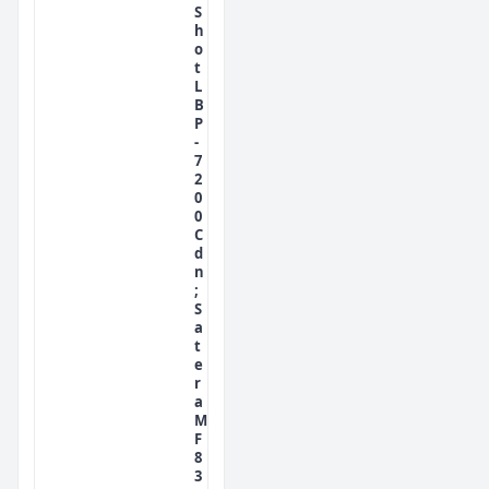
S
h
o
t
L
B
P
-
7
2
0
0
C
d
n
;
S
a
t
e
r
a
M
F
8
3