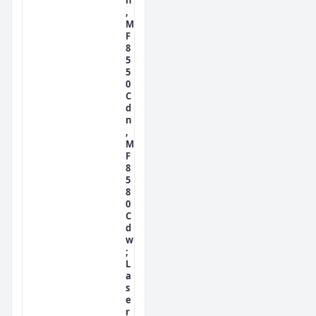
,
M
F
8
5
5
0
C
d
n
,
M
F
8
5
8
0
C
d
w
;
L
a
s
e
r