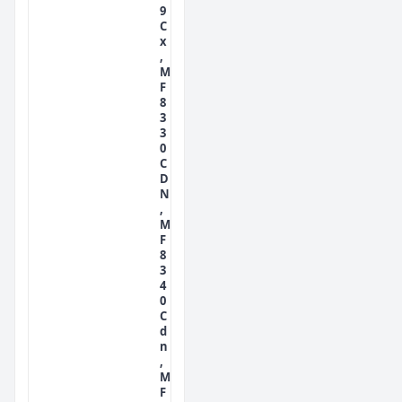
9
C
x
,
M
F
8
3
3
0
C
D
N
,
M
F
8
3
4
0
C
d
n
,
M
F