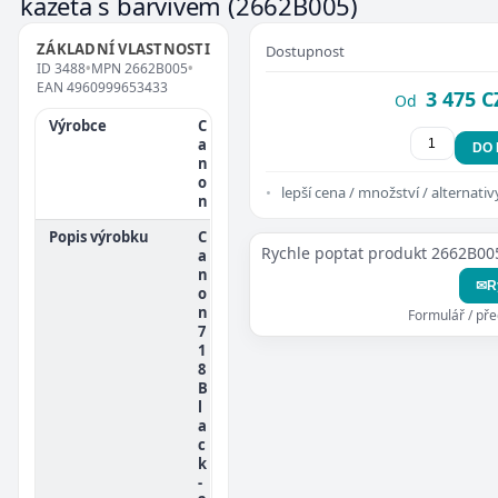
kazeta s barvivem
(2662B005)
ZÁKLADNÍ VLASTNOSTI
Dostupnost
ID
3488
•
MPN
2662B005
•
EAN
4960999653433
3 475 C
Od
Výrobce
C
a
DO
n
o
lepší cena / množství / alternativ
n
Popis výrobku
C
Rychle poptat produkt 2662B00
a
n
✉
R
o
n
Formulář / př
7
1
8
B
l
a
c
k
-