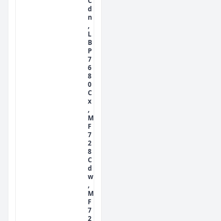
C
d
n
,
L
B
P
7
6
8
0
C
x
,
M
F
7
2
8
C
d
w
,
M
F
7
2