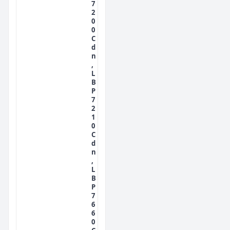
7
2
0
0
C
d
n
,
L
B
P
7
2
1
0
C
d
n
,
L
B
P
7
6
6
0