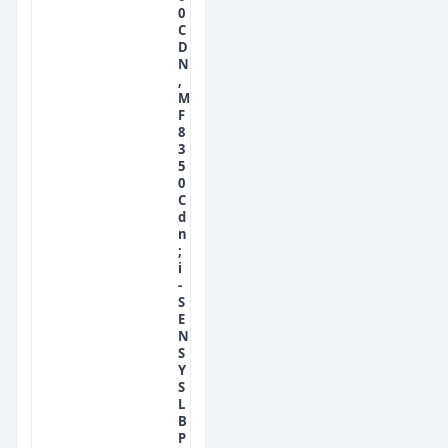
0
C
D
N
,
M
F
8
3
5
0
C
d
n
;
i
-
S
E
N
S
Y
S
L
B
P