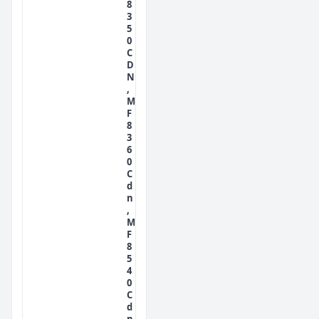
8
3
5
0
C
D
N
,
M
F
8
3
6
0
C
d
n
,
M
F
8
5
4
0
C
d
n