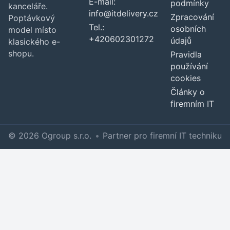
E-mail:
podmínky
kanceláře.
info@itdelivery.cz
Zpracování
Poptávkový
Tel.:
osobních
model místo
+420602301272
údajů
klasického e-
shopu.
Pravidla
používání
cookies
Články o
firemním IT
© 2026 Ogroup s.r.o.
•
Partner pro firemní IT techniku