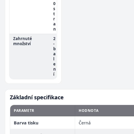
0
s
t
r
a
n
Zahrnuté
2
množství
-
b
a
l
e
n
í
Základní specifikace
PARAMETR
HODNOTA
Barva tisku
Černá