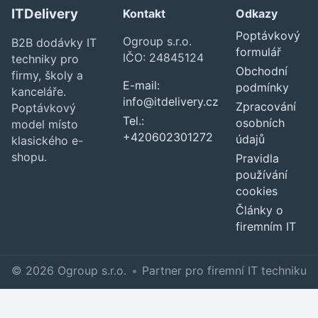
ITDelivery
Kontakt
Odkazy
Poptávkový
Ogroup s.r.o.
B2B dodávky IT
formulář
IČO: 24845124
techniky pro
Obchodní
firmy, školy a
E-mail:
podmínky
kanceláře.
info@itdelivery.cz
Zpracování
Poptávkový
Tel.:
osobních
model místo
+420602301272
údajů
klasického e-
shopu.
Pravidla
používání
cookies
Články o
firemním IT
© 2026 Ogroup s.r.o.
•
Partner pro firemní IT techniku