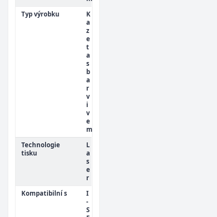
Typ výrobku
K
a
z
e
t
a
s
b
a
r
v
i
v
e
m
Technologie
L
tisku
a
s
e
r
Kompatibilní s
I
-
S