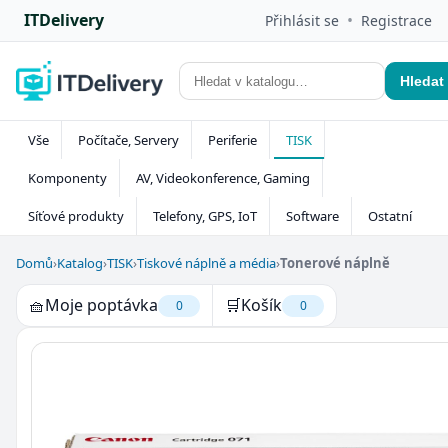
ITDelivery
•
Přihlásit se
Registrace
Hledat
Vše
Počítače, Servery
Periferie
TISK
Komponenty
AV, Videokonference, Gaming
Síťové produkty
Telefony, GPS, IoT
Software
Ostatní
Domů
›
Katalog
›
TISK
›
Tiskové náplně a média
›
Tonerové náplně
🧺
Moje poptávka
🛒
Košík
0
0