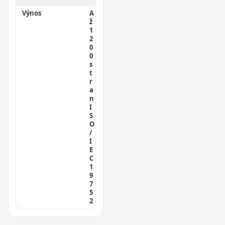
Výnos
A
ž
1
2
0
0
s
t
r
a
n
I
S
O
/
I
E
C
1
9
7
5
2