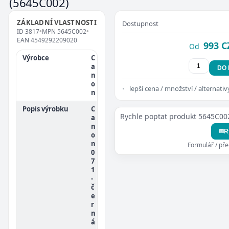
(5645C002)
ZÁKLADNÍ VLASTNOSTI
Dostupnost
ID
3817
•
MPN
5645C002
•
EAN
4549292209020
993 C
Od
Výrobce
C
a
DO
n
o
lepší cena / množství / alternativ
n
Popis výrobku
C
Rychle poptat produkt 5645C00
a
n
✉
R
o
n
Formulář / př
0
7
1
-
č
e
r
n
á