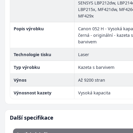
SENSYS LBP212dw, LBP214
LBP215x, MF421dw, MF426
MF429x
Popis výrobku
Canon 052 H - Vysoká kapac
černá - originální - kazeta s
barvivem
Technologie tisku
Laser
Typ výrobku
Kazeta s barvivem
Výnos
Až 9200 stran
Výnosnost kazety
Vysoká kapacita
Další specifikace