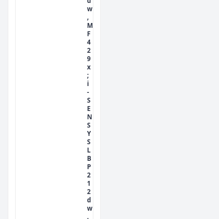
d
w
,
M
F
4
2
9
x
;
i
-
S
E
N
S
Y
S
L
B
P
2
1
2
d
w
,