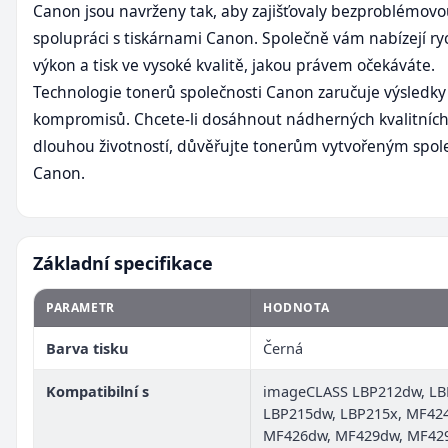
Canon jsou navrženy tak, aby zajišťovaly bezproblémov
spolupráci s tiskárnami Canon. Společně vám nabízejí ryc
výkon a tisk ve vysoké kvalitě, jakou právem očekáváte.
Technologie tonerů společnosti Canon zaručuje výsledky
kompromisů. Chcete-li dosáhnout nádherných kvalitních 
dlouhou životností, důvěřujte tonerům vytvořeným spol
Canon.
Základní specifikace
PARAMETR
HODNOTA
Barva tisku
Černá
Kompatibilní s
imageCLASS LBP212dw, LB
LBP215dw, LBP215x, MF42
MF426dw, MF429dw, MF429x