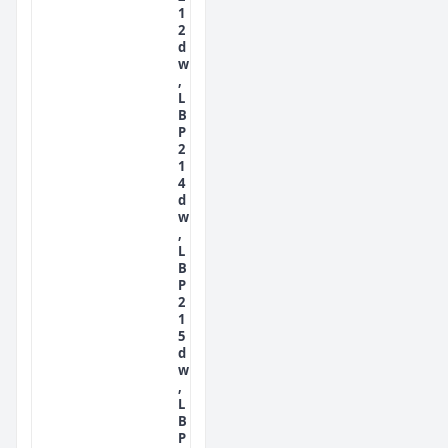
1
2
d
w
,
L
B
P
2
1
4
d
w
,
L
B
P
2
1
5
d
w
,
L
B
P