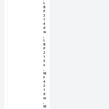
L
B
P
2
1
4
d
w
,
L
B
P
2
1
5
x
,
M
F
4
2
1
d
w
,
M