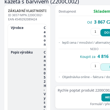
kazeta s barvivem
(2200C002)
ZÁKLADNÍ VLASTNOSTI
Skladem
Dostupnost
ID
3657
•
MPN
2200C002
•
EAN
4549292089424
3 867 C
Od
Výrobce
C
a
DO
n
o
lepší cena / množství / alternativ
n
NEBO
Popis výrobku
C
4 816
a
Koupit za
n
o
n
0
Objednávka online – faktura / do
5
2
H
-
Rychle poptat produkt 2200C00
V
✉
R
y
s
Formulář / př
o