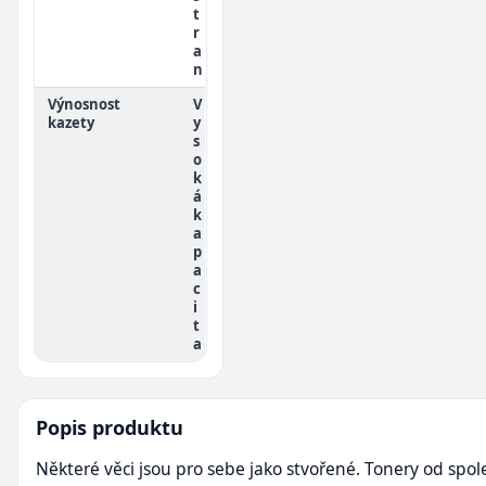
t
r
a
n
Výnosnost
V
kazety
y
s
o
k
á
k
a
p
a
c
i
t
a
Popis produktu
Některé věci jsou pro sebe jako stvořené. Tonery od spol