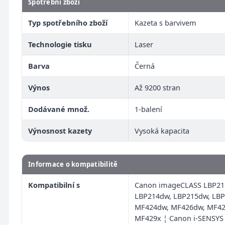
Spotřební zboží
Typ spotřebního zboží
Kazeta s barvivem
Technologie tisku
Laser
Barva
Černá
Výnos
Až 9200 stran
Dodávané množ.
1-balení
Výnosnost kazety
Vysoká kapacita
Informace o kompatibilitě
Kompatibilní s
Canon imageCLASS LBP21
LBP214dw, LBP215dw, LBP
MF424dw, MF426dw, MF42
MF429x ¦ Canon i-SENSYS