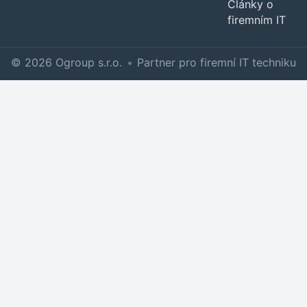
Články o
firemním IT
© 2026 Ogroup s.r.o.
•
Partner pro firemní IT techniku