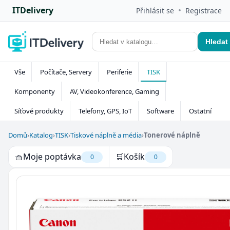
ITDelivery
•
Přihlásit se
Registrace
Hledat
Vše
Počítače, Servery
Periferie
TISK
Komponenty
AV, Videokonference, Gaming
Síťové produkty
Telefony, GPS, IoT
Software
Ostatní
Domů
›
Katalog
›
TISK
›
Tiskové náplně a média
›
Tonerové náplně
🧺
Moje poptávka
🛒
Košík
0
0