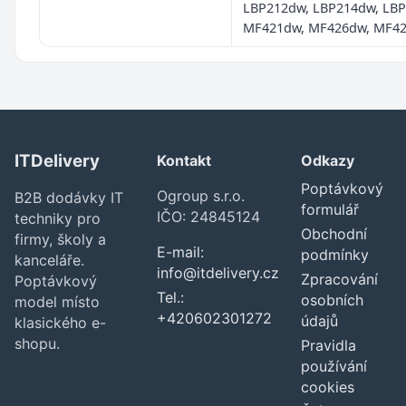
LBP212dw, LBP214dw, LBP
MF421dw, MF426dw, MF4
ITDelivery
Kontakt
Odkazy
Poptávkový
Ogroup s.r.o.
B2B dodávky IT
formulář
IČO: 24845124
techniky pro
Obchodní
firmy, školy a
E-mail:
podmínky
kanceláře.
info@itdelivery.cz
Zpracování
Poptávkový
Tel.:
osobních
model místo
+420602301272
údajů
klasického e-
shopu.
Pravidla
používání
cookies