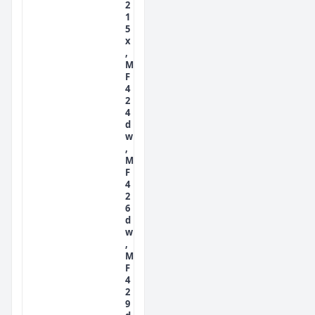
2
1
5
x
,
M
F
4
2
4
d
w
,
M
F
4
2
6
d
w
,
M
F
4
2
9