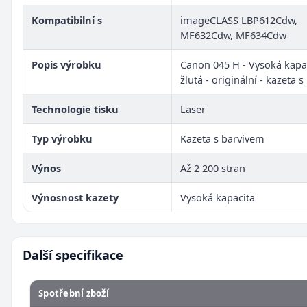
Kompatibilní s
imageCLASS LBP612Cdw,
MF632Cdw, MF634Cdw
Popis výrobku
Canon 045 H - Vysoká kapac
žlutá - originální - kazeta 
Technologie tisku
Laser
Typ výrobku
Kazeta s barvivem
Výnos
Až 2 200 stran
Výnosnost kazety
Vysoká kapacita
Další specifikace
Spotřební zboží