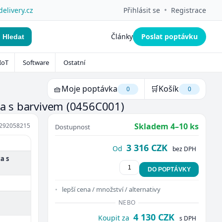
•
delivery.cz
Přihlásit se
Registrace
Články
Poslat poptávku
Hledat
IoT
Software
Ostatní
🧺
Moje poptávka
🛒
Košík
0
0
ta s barvivem
(0456C001)
Skladem 4–10 ks
292058215
Dostupnost
3 316 CZK
Od
bez DPH
a s
DO POPTÁVKY
lepší cena / množství / alternativy
NEBO
4 130 CZK
Koupit za
s DPH