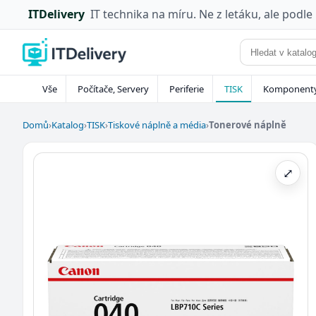
ITDelivery
IT technika na míru. Ne z letáku, ale podle
Vše
Počítače, Servery
Periferie
TISK
Komponent
Domů
›
Katalog
›
TISK
›
Tiskové náplně a média
›
Tonerové náplně
⤢