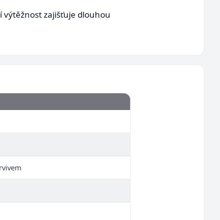
cí výtěžnost zajišťuje dlouhou
arvivem