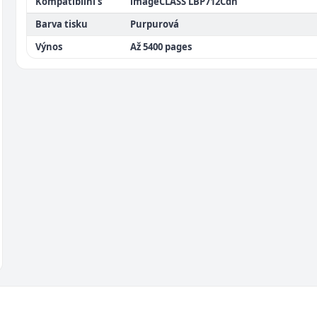
Kompatibilní s
imageCLASS LBP712Cdn
Barva tisku
Purpurová
Výnos
Až 5400 pages