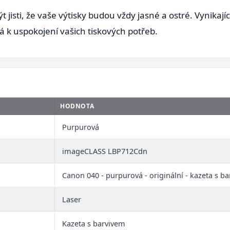
t jisti, že vaše výtisky budou vždy jasné a ostré. Vynikají
ná k uspokojení vašich tiskových potřeb.
HODNOTA
Purpurová
imageCLASS LBP712Cdn
Canon 040 - purpurová - originální - kazeta s b
Laser
Kazeta s barvivem