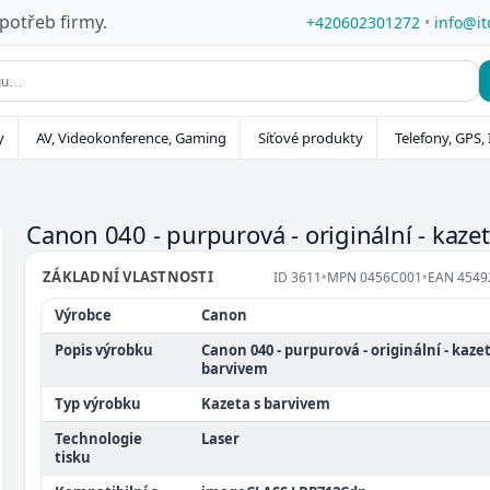
 potřeb firmy.
+420602301272
•
info@it
y
AV, Videokonference, Gaming
Síťové produkty
Telefony, GPS, 
Canon 040 - purpurová - originální - kaze
ZÁKLADNÍ VLASTNOSTI
ID
3611
•
MPN
0456C001
•
EAN
4549
Výrobce
Canon
Popis výrobku
Canon 040 - purpurová - originální - kazet
barvivem
Typ výrobku
Kazeta s barvivem
Technologie
Laser
tisku